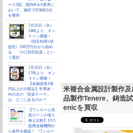
ース3冠、国内M＆A業界に
おいて、連続で圧倒的1位
を獲得
7月15日（水）
19時より、オン
ライン開催！
《別荘利用×収
益性》200万円台から始め
る、「小口別荘投資」とい
う選択
7月15日（水）
17時より、オン
ライン開催！
【金融資産1億
米複合金属設計製作及
円以上の方限定】半導体・
AIの次の「投資テーマ」
品製作Tenere、鋳造試
は、どこにあるのか？
enicを買収
【ワンルーム投
資ローンの借り
換え比較】17の
提携金融機関か
ら条件を確認！「ワンルー