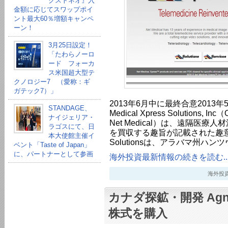
クストネオ』入
金額に応じてスワップポイ
ント最大60％増額キャンペ
ーン！
3月25日設定！
「たわらノーロ
ード フォーカ
ス米国超大型テ
クノロジー7 （愛称：ギ
ガテック7）」
2013年6月中に最終合意2013年5
STANDAGE、
Medical Xpress Solutions,
ナイジェリア・
Net Medical）は、遠隔医療人材派遣
ラゴスにて、日
を買収する趣旨が記載された趣意書
本大使館主催イ
Solutionsは、アラバマ州ハン
ベント「Taste of Japan」
に、パートナーとして参画
海外投資最新情報の続きを読む..
海外投資最新
カナダ探鉱・開発 Agnic
株式を購入