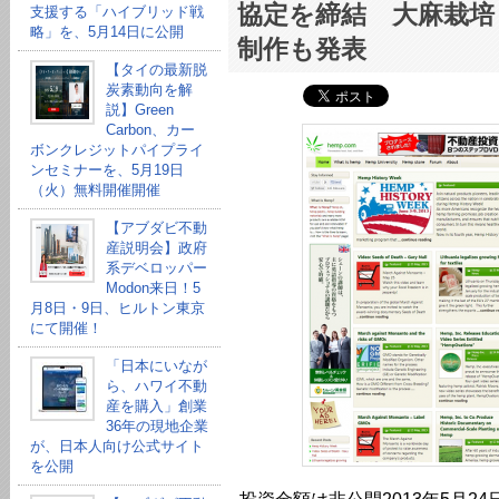
協定を締結 大麻栽培
支援する「ハイブリッド戦
略」を、5月14日に公開
制作も発表
【タイの最新脱
炭素動向を解
説】Green
Carbon、カー
ボンクレジットパイプライ
ンセミナーを、5月19日
（火）無料開催開催
【アブダビ不動
産説明会】政府
系デベロッパー
Modon来日！5
月8日・9日、ヒルトン東京
にて開催！
「日本にいなが
ら、ハワイ不動
産を購入」創業
36年の現地企業
が、日本人向け公式サイト
を公開