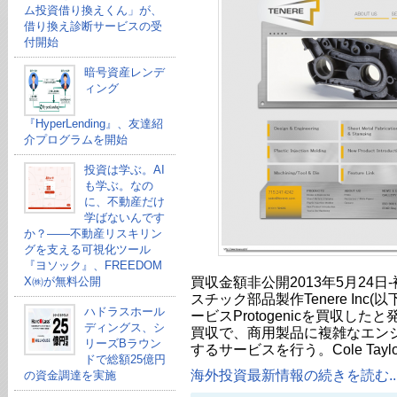
ム投資借り換えくん」が、
借り換え診断サービスの受
付開始
暗号資産レンデ
ィング
『HyperLending』、友達紹
介プログラムを開始
投資は学ぶ。AI
も学ぶ。なの
に、不動産だけ
学ばないんです
か？——不動産リスキリン
グを支える可視化ツール
『ヨソック』、FREEDOM
買収金額非公開2013年5月24
X㈱が無料公開
スチック部品製作Tenere Inc(
ハドラスホール
ービスProtogenicを買収し
ディングス、シ
買収で、商用製品に複雑なエン
リーズBラウン
するサービスを行う。Cole Taylo
ドで総額25億円
海外投資最新情報の続きを読む..
の資金調達を実施