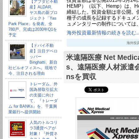
投資金額は非公開2013年5月24日- 
【アブダビ不動
HEMP）（以下、Hemp）は、He
産】ALDAR、
締結した。投資金額は非公開。
ヤス島の新プロ
種子の成長を記録するドキュメ
ジェクト「Yas
ュメンタリーの制作については、2
Park Place」を発表。全
780戸、完成は2030年Q1を
海外投資最新情報の続きを読む..
予定
海外投資最新
【ドバイ不動
産】注目デベロ
米遠隔医療 Net Medical 
ッパー
Binghatti、新自
s、遠隔医療人材派遣会社Me
社ビルオフィスへ。現地で
今、注目される理由
nsを買収
トレーダム、外
国為替取引拡大
の支援に向け
て、『トレーダ
ム for BANKs』を、千葉興
業銀行へ提供開始
人気のトルコリ
ラ3通貨ペアが
対象！『外貨ネ