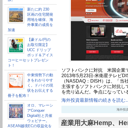
新たに約 230
区画の住宅開発
用地を確保、海
外事業の成長を
加速
【豪ドル/円の
お取引限定】
UCC ドリップ
ポッド＆アイス
コーヒーセットプレゼン
ト！
ソフトバンクに対抗 米国企業
中東情勢下の動
2013年5月23日-米衛星テレビ
きをわかりやす
（NASDAQ：DISH）は、「
く。ドバイの現
主張するソフトバンクに対抗し
状をお伝えする
を売り込んだ。争点になってい
冊子を配布！
海外投資最新情報の続きを読む..
オロ、マレーシ
海外投資最新
アConquer
Digital社と共催
ウェビナー。
産業用大麻Hemp、Hem
ASEAN越境ECの収益化を