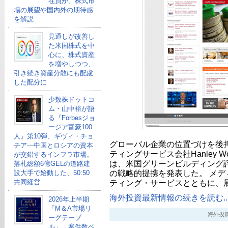
在員が、株式市
場の展望や国内外の期待感
を解説
見通しが改善し
た米国株式を中
心に、株式資産
を増やしつつ、
引き続き資産分散にも配慮
した配分に
少数株ドットコ
ム・山中裕が語
る『Forbesジョ
ージア富豪100
人』第10弾、ギヴィ・チョ
グローバル企業の位置づけを後押し
チア―中国とロシアの資本
ティングサービス会社Hanley Wo
が交錯するインフラ市場。
は、米国グリーンビルディング評
落札総額6億GELの道路建
の戦略的提携を発表した。 メデ
設大手で始動した、50:50
共同経営
ティング・サービスとともに、
海外投資最新情報の続きを読む..
2026年上半期
「M＆A市場リ
海外投資最新
ーグテーブ
ル」、案件数ベ