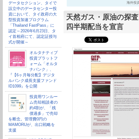
データセクション、タイで
海外投資最新
設立中のデータセンター投
資において、タイ政府の大
天然ガス・原油の探査
型投資加速プログラム
四半期配当を宣言
「Thailand FastPass」に
認定～2026年6月23日、タ
イ首相府にて、認定証授与
式が開催～
オルタナティブ
投資プラットフ
ォーム「オルタ
ナバンク」、
『【6ヶ月毎分配】デジタ
ルバンク成長支援ファンド
ID1099』を公開
投資用ワンルー
ム売却相談者の
約4割が、「残
債過多」で売却
を断念。管理費0円の
MAMORUが、出口戦略を
支援