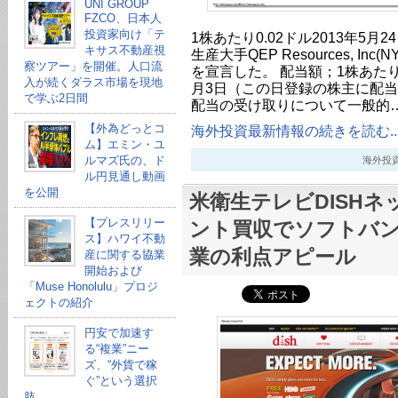
UNI GROUP
FZCO、日本人
投資家向け「テ
1株あたり0.02ドル2013年5月
キサス不動産視
生産大手QEP Resources, Inc
察ツアー」を開催。人口流
を宣言した。 配当額；1株あたり0
入が続くダラス市場を現地
月3日（この日登録の株主に配当）
で学ぶ2日間
配当の受け取りについて一般的
【外為どっとコ
海外投資最新情報の続きを読む..
ム】エミン・ユ
ルマズ氏の、ド
海外投資最新
ル円見通し動画
を公開
米衛生テレビDISH
【プレスリリー
ント買収でソフトバ
ス】ハワイ不動
業の利点アピール
産に関する協業
開始および
「Muse Honolulu」プロジ
ェクトの紹介
円安で加速す
る“複業”ニー
ズ、“外貨で稼
ぐ”という選択
肢。