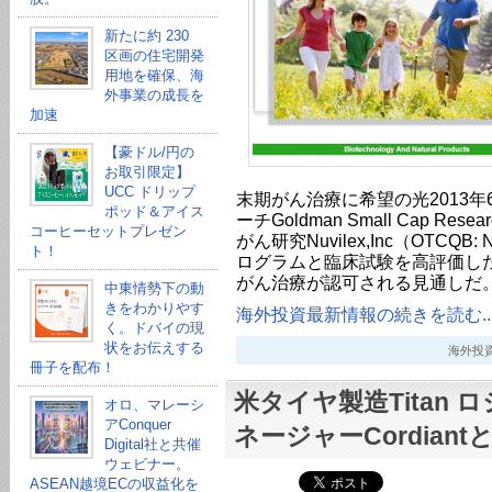
新たに約 230
区画の住宅開発
用地を確保、海
外事業の成長を
加速
【豪ドル/円の
お取引限定】
UCC ドリップ
末期がん治療に希望の光2013年
ポッド＆アイス
ーチGoldman Small Cap R
コーヒーセットプレゼン
がん研究Nuvilex,Inc（OTCQB
ト！
ログラムと臨床試験を高評価し
がん治療が認可される見通しだ。
中東情勢下の動
きをわかりやす
海外投資最新情報の続きを読む..
く。ドバイの現
状をお伝えする
海外投資最新
冊子を配布！
米タイヤ製造Titan
オロ、マレーシ
アConquer
ネージャーCordiant
Digital社と共催
ウェビナー。
ASEAN越境ECの収益化を