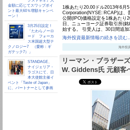
クストネオ』入
金額に応じてスワップポイ
1株あたり20.00ドル2013年6月5日
ント最大60％増額キャンペ
Corporation(NYSE: RCA
ーン！
公開(IPO)価格設定を1株あたり2
日、ニューヨーク証券取引所(銘
3月25日設定！
始する。 引受人は、30日間追加
「たわらノーロ
ード フォーカ
海外投資最新情報の続きを読む..
ス米国超大型テ
クノロジー7 （愛称：ギ
海外投資最新
ガテック7）」
リーマン・ブラザーズ清
STANDAGE、
ナイジェリア・
W. Giddens氏 元
ラゴスにて、日
本大使館主催イ
ベント「Taste of Japan」
に、パートナーとして参画