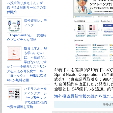
ム投資借り換えくん」が、
借り換え診断サービスの受
付開始
暗号資産レンデ
ィング
『HyperLending』、友達紹
介プログラムを開始
投資は学ぶ。AI
も学ぶ。なの
に、不動産だけ
学ばないんです
か？——不動産リスキリン
45億ドルを追加 約210億ドルの買
グを支える可視化ツール
Sprint Nextel Corporat
『ヨソック』、FREEDOM
式会社（東京証券取引所：998
X㈱が無料公開
た合併契約を改正したと発表し
金額として45億ドルを追加。約2
ハドラスホール
ディングス、シ
海外投資最新情報の続きを読む..
リーズBラウン
ドで総額25億円
海外投資最新
の資金調達を実施