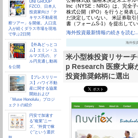
公募株式数 価格未決定米エネルギー大
UNI GROUP
Inc（NYSE：NRG）は、完全子会社
FZCO、日本人
株式公開（IPO）を行うと発表
投資家向け「テ
だ決定していない。 米証券取引
キサス不動産視
察ツアー」を開催。人口流
書（フォームS-1）を提出してい
入が続くダラス市場を現地
海外投資最新情報の続きを読む..
で学ぶ2日間
海外投資最新
【外為どっとコ
ム】エミン・ユ
米小型株投資リサーチGold
ルマズ氏の、ド
ル円見通し動画
p Research 医療大麻
を公開
投資推奨銘柄に選出
【プレスリリー
ス】ハワイ不動
産に関する協業
開始および
「Muse Honolulu」プロジ
ェクトの紹介
円安で加速す
る“複業”ニー
ズ、“外貨で稼
ぐ”という選択
肢。