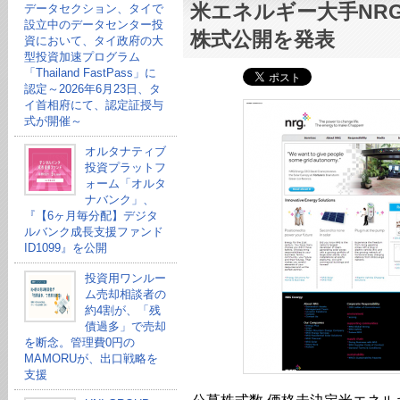
米エネルギー大手NR
データセクション、タイで
設立中のデータセンター投
株式公開を発表
資において、タイ政府の大
型投資加速プログラム
「Thailand FastPass」に
認定～2026年6月23日、タ
イ首相府にて、認定証授与
式が開催～
オルタナティブ
投資プラットフ
ォーム「オルタ
ナバンク」、
『【6ヶ月毎分配】デジタ
ルバンク成長支援ファンド
ID1099』を公開
投資用ワンルー
ム売却相談者の
約4割が、「残
債過多」で売却
を断念。管理費0円の
MAMORUが、出口戦略を
支援