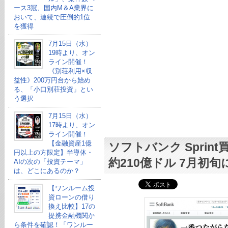
ース3冠、国内M＆A業界に
おいて、連続で圧倒的1位
を獲得
7月15日（水）
19時より、オン
ライン開催！
《別荘利用×収
益性》200万円台から始め
る、「小口別荘投資」とい
う選択
7月15日（水）
17時より、オン
ライン開催！
【金融資産1億
ソフトバンク Sprin
円以上の方限定】半導体・
約210億ドル 7月初
AIの次の「投資テーマ」
は、どこにあるのか？
【ワンルーム投
資ローンの借り
換え比較】17の
提携金融機関か
ら条件を確認！「ワンルー