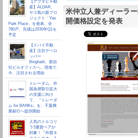
【アブダビ不動
産】ALDAR、
米仲立人兼ディーラー
ヤス島の新プロ
ジェクト「Yas
開価格設定を発表
Park Place」を発表。全
780戸、完成は2030年Q1を
予定
【ドバイ不動
産】注目デベロ
ッパー
Binghatti、新自
社ビルオフィスへ。現地で
今、注目される理由
トレーダム、外
国為替取引拡大
の支援に向け
て、『トレーダ
ム for BANKs』を、千葉興
業銀行へ提供開始
人気のトルコリ
ラ3通貨ペアが
対象！『外貨ネ