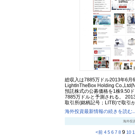
総収入は7885万ドル2013年6
LightInTheBox Holding Co.,L
預託株式の公募価格を1株9.50
7885万ドルと予測される。 20
取引所(銘柄記号；LITB)で取
海外投資最新情報の続きを読む..
海外投資最新
9
<前
4
5
6
7
8
10
1