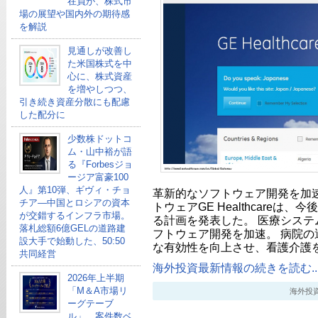
在員が、株式市
場の展望や国内外の期待感
を解説
見通しが改善し
た米国株式を中
心に、株式資産
を増やしつつ、
引き続き資産分散にも配慮
した配分に
少数株ドットコ
ム・山中裕が語
る『Forbesジョ
ージア富豪100
人』第10弾、ギヴィ・チョ
革新的なソフトウェア開発を加速2
チア―中国とロシアの資本
トウェアGE Healthcareは
が交錯するインフラ市場。
る計画を発表した。 医療システ
落札総額6億GELの道路建
フトウェア開発を加速。 病院の
設大手で始動した、50:50
な有効性を向上させ、看護介護
共同経営
海外投資最新情報の続きを読む..
2026年上半期
「M＆A市場リ
海外投資最新
ーグテーブ
ル」、案件数ベ