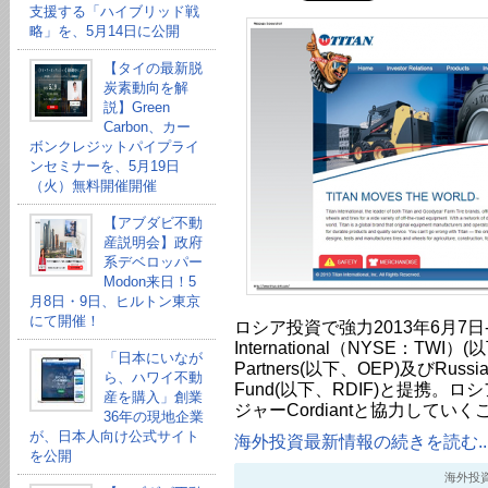
支援する「ハイブリッド戦
略」を、5月14日に公開
【タイの最新脱
炭素動向を解
説】Green
Carbon、カー
ボンクレジットパイプライ
ンセミナーを、5月19日
（火）無料開催開催
【アブダビ不動
産説明会】政府
系デベロッパー
Modon来日！5
月8日・9日、ヒルトン東京
にて開催！
ロシア投資で強力2013年6月7日-
International（NYSE：TWI）(以
「日本にいなが
Partners(以下、OEP)及びRussian D
ら、ハワイ不動
Fund(以下、RDIF)と提携。
産を購入」創業
ジャーCordiantと協力してい
36年の現地企業
が、日本人向け公式サイト
海外投資最新情報の続きを読む..
を公開
海外投資最新