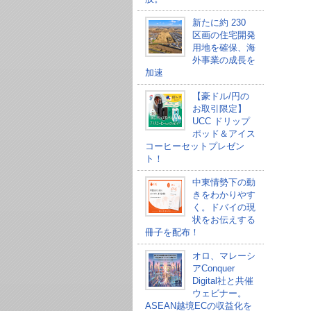
新たに約 230
区画の住宅開発
用地を確保、海
外事業の成長を
加速
【豪ドル/円の
お取引限定】
UCC ドリップ
ポッド＆アイス
コーヒーセットプレゼン
ト！
中東情勢下の動
きをわかりやす
く。ドバイの現
状をお伝えする
冊子を配布！
オロ、マレーシ
アConquer
Digital社と共催
ウェビナー。
ASEAN越境ECの収益化を