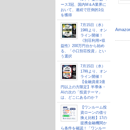
ース3冠、国内M＆A業界に
おいて、連続で圧倒的1位
を獲得
7月15日（水）
Amazo
19時より、オン
ライン開催！
《別荘利用×収
益性》200万円台から始め
る、「小口別荘投資」とい
う選択
7月15日（水）
17時より、オン
ライン開催！
【金融資産1億
円以上の方限定】半導体・
AIの次の「投資テーマ」
は、どこにあるのか？
【ワンルーム投
資ローンの借り
換え比較】17の
提携金融機関か
ら条件を確認！「ワンルー