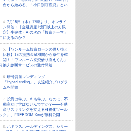
台から始める、「小口別荘投資」とい
4.
7月15日（水）17時より、オンライ
ン開催！【金融資産1億円以上の方限
定】半導体・AIの次の「投資テーマ」
こにあるのか？
5.
【ワンルーム投資ローンの借り換え
比較】17の提携金融機関から条件を確
認！「ワンルーム投資借り換えくん」
り換え診断サービスの受付開始
6.
暗号資産レンディング
『HyperLending』、友達紹介プログラ
ムを開始
7.
投資は学ぶ。AIも学ぶ。なのに、不
動産だけ学ばないんですか？——不動
産リスキリングを支える可視化ツール
ック』、FREEDOM X㈱が無料公開
8.
ハドラスホールディングス、シリー