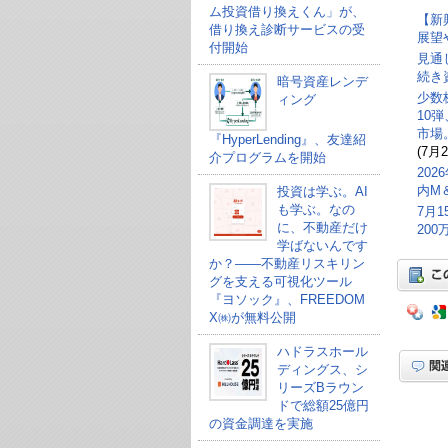
ム投資借り換えくん」が、
【新
借り換え診断サービスの受
展望
付開始
見通
続き
暗号資産レンデ
少数
ィング
10
市場
『HyperLending』、友達紹
(7月2
介プログラムを開始
20
内M
投資は学ぶ。AI
も学ぶ。なの
7月
に、不動産だけ
20
学ばないんです
か？——不動産リスキリン
グを支える可視化ツール
『ヨソック』、FREEDOM
X㈱が無料公開
ハドラスホール
ディングス、シ
リーズBラウン
ドで総額25億円
の資金調達を実施