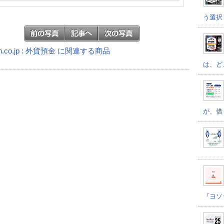
う選択
n.co.jp : 外貨預金 に関連する商品
は、ど
が、借
『ヨソ