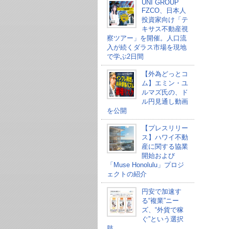
UNI GROUP
FZCO、日本人
投資家向け「テ
キサス不動産視
察ツアー」を開催。人口流
入が続くダラス市場を現地
で学ぶ2日間
【外為どっとコ
ム】エミン・ユ
ルマズ氏の、ド
ル円見通し動画
を公開
【プレスリリー
ス】ハワイ不動
産に関する協業
開始および
「Muse Honolulu」プロジ
ェクトの紹介
円安で加速す
る“複業”ニー
ズ、“外貨で稼
ぐ”という選択
肢。