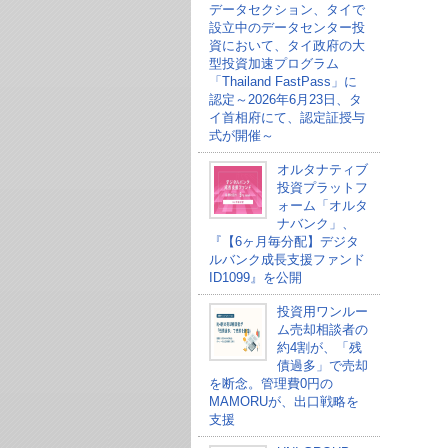
データセクション、タイで
設立中のデータセンター投
資において、タイ政府の大
型投資加速プログラム
「Thailand FastPass」に
認定～2026年6月23日、タ
イ首相府にて、認定証授与
式が開催～
オルタナティブ
投資プラットフ
ォーム「オルタ
ナバンク」、
『【6ヶ月毎分配】デジタ
ルバンク成長支援ファンド
ID1099』を公開
投資用ワンルー
ム売却相談者の
約4割が、「残
債過多」で売却
を断念。管理費0円の
MAMORUが、出口戦略を
支援