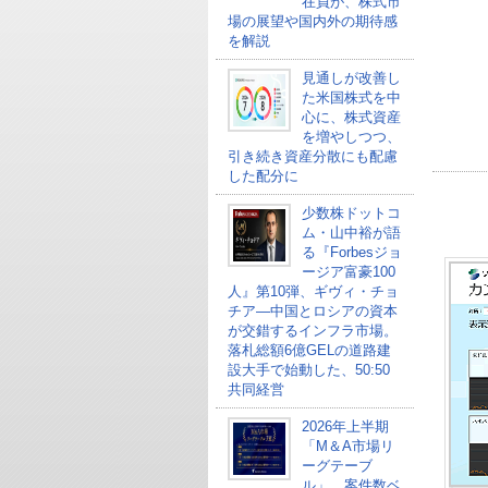
在員が、株式市
場の展望や国内外の期待感
を解説
見通しが改善し
た米国株式を中
心に、株式資産
を増やしつつ、
引き続き資産分散にも配慮
した配分に
少数株ドットコ
ム・山中裕が語
る『Forbesジョ
ージア富豪100
人』第10弾、ギヴィ・チョ
チア―中国とロシアの資本
が交錯するインフラ市場。
落札総額6億GELの道路建
設大手で始動した、50:50
共同経営
2026年上半期
「M＆A市場リ
ーグテーブ
ル」、案件数ベ