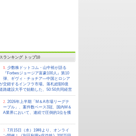
スランキング トップ10
1.
少数株ドットコム・山中裕が語る
『Forbesジョージア富豪100人』第10
弾、ギヴィ・チョチア―中国とロシア
が交錯するインフラ市場。落札総額6億
の道路建設大手で始動した、50:50共同経営
2.
2026年上半期「M＆A市場リーグテ
ーブル」、案件数ベース3冠、国内M＆
A業界において、連続で圧倒的1位を獲
3.
7月15日（水）19時より、オンライ
ン開催！《別荘利用×収益性》200万円