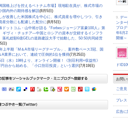
興国格上げを控えるベトナム市場】現地駐在員が、株式市場の
や国内外の期待感を解説
(8月5日)
しが改善した米国株式を中心に、株式資産を増やしつつ、引き
9.
デー
資産分散にも配慮した配分に
(8月5日)
ンター
プログラ
株ドットコム・山中裕が語る『Forbesジョージア富豪100人』第
年6月
弾、ギヴィ・チョチア―中国とロシアの資本が交錯するインフラ
開催～
。落札総額6億GELの道路建設大手で始動した、50:50共同経営
5日)
26年上半期「M＆A市場リーグテーブル」、案件数ベース3冠、国
＆A業界において、連続で圧倒的1位を獲得
(7月25日)
15日（水）19時より、オンライン開催！《別荘利用×収益性》
ドID1
0万円台から始める、「小口別荘投資」という選択
(7月19日)
お問い
ご意見
プレス
広告に