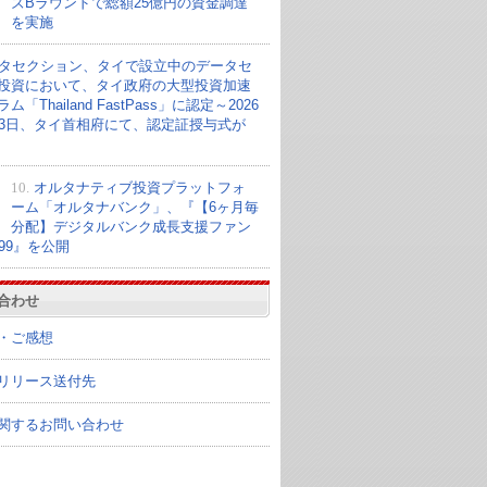
ズBラウンドで総額25億円の資金調達
を実施
タセクション、タイで設立中のデータセ
投資において、タイ政府の大型投資加速
ム「Thailand FastPass」に認定～2026
23日、タイ首相府にて、認定証授与式が
10.
オルタナティブ投資プラットフォ
ーム「オルタナバンク」、『【6ヶ月毎
分配】デジタルバンク成長支援ファン
099』を公開
合わせ
・ご感想
リリース送付先
関するお問い合わせ