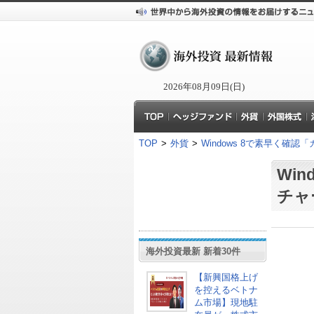
2026年08月09日(日)
TOP
>
外貨
>
Windows 8で素早く確
Wi
チャ
海外投資最新 新着30件
【新興国格上げ
を控えるベトナ
ム市場】現地駐