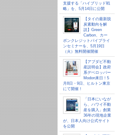
支援する「ハイブリッド戦
略」を、5月14日に公開
【タイの最新脱
炭素動向を解
説】Green
Carbon、カー
ボンクレジットパイプライ
ンセミナーを、5月19日
（火）無料開催開催
【アブダビ不動
産説明会】政府
系デベロッパー
Modon来日！5
月8日・9日、ヒルトン東京
にて開催！
「日本にいなが
ら、ハワイ不動
産を購入」創業
36年の現地企業
が、日本人向け公式サイト
を公開