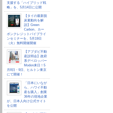
支援する「ハイブリッド戦
略」を、5月14日に公開
【タイの最新脱
炭素動向を解
説】Green
Carbon、カー
ボンクレジットパイプライ
ンセミナーを、5月19日
（火）無料開催開催
【アブダビ不動
産説明会】政府
系デベロッパー
Modon来日！5
月8日・9日、ヒルトン東京
にて開催！
「日本にいなが
ら、ハワイ不動
産を購入」創業
36年の現地企業
が、日本人向け公式サイト
を公開