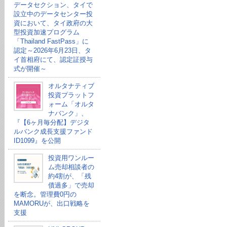
データセクション、タイで
設立中のデータセンター投
資において、タイ政府の大
型投資加速プログラム
「Thailand FastPass」に
認定～2026年6月23日、タ
イ首相府にて、認定証授与
式が開催～
オルタナティブ
投資プラットフ
ォーム「オルタ
ナバンク」、
『【6ヶ月毎分配】デジタ
ルバンク成長支援ファンド
ID1099』を公開
投資用ワンルー
ム売却相談者の
約4割が、「残
債過多」で売却
を断念。管理費0円の
MAMORUが、出口戦略を
支援