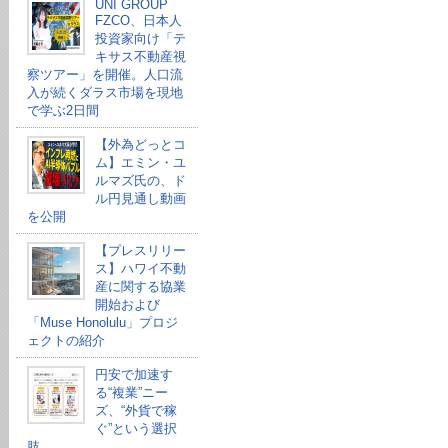
UNI GROUP
FZCO、日本人
投資家向け「テ
キサス不動産視
察ツアー」を開催。人口流
入が続くダラス市場を現地
で学ぶ2日間
【外為どっとコ
ム】エミン・ユ
ルマズ氏の、ド
ル円見通し動画
を公開
【プレスリリー
ス】ハワイ不動
産に関する協業
開始および
「Muse Honolulu」プロジ
ェクトの紹介
円安で加速す
る“複業”ニー
ズ、“外貨で稼
ぐ”という選択
肢。