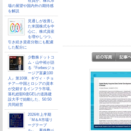
在員が、株式市
場の展望や国内外の期待感
を解説
見通しが改善し
た米国株式を中
心に、株式資産
を増やしつつ、
引き続き資産分散にも配慮
した配分に
少数株ドットコ
ム・山中裕が語
る『Forbesジョ
ージア富豪100
人』第10弾、ギヴィ・チョ
チア―中国とロシアの資本
が交錯するインフラ市場。
落札総額6億GELの道路建
設大手で始動した、50:50
共同経営
2026年上半期
「M＆A市場リ
ーグテーブ
ル」、案件数ベ