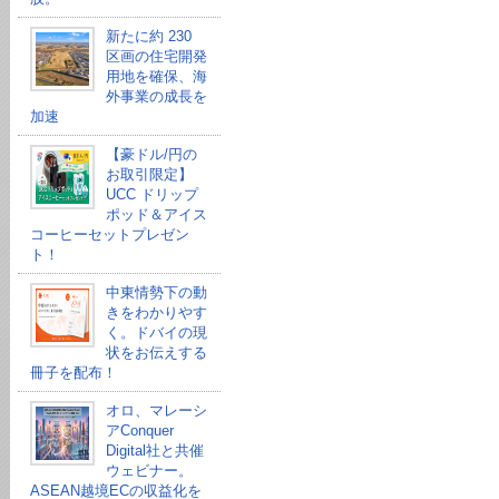
新たに約 230
区画の住宅開発
用地を確保、海
外事業の成長を
加速
【豪ドル/円の
お取引限定】
UCC ドリップ
ポッド＆アイス
コーヒーセットプレゼン
ト！
中東情勢下の動
きをわかりやす
く。ドバイの現
状をお伝えする
冊子を配布！
オロ、マレーシ
アConquer
Digital社と共催
ウェビナー。
ASEAN越境ECの収益化を