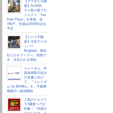
【アブダビ不動
産】ALDAR、
ヤス島の新プロ
ジェクト「Yas
Park Place」を発表。全
780戸、完成は2030年Q1を
予定
【ドバイ不動
産】注目デベロ
ッパー
Binghatti、新自
社ビルオフィスへ。現地で
今、注目される理由
トレーダム、外
国為替取引拡大
の支援に向け
て、『トレーダ
ム for BANKs』を、千葉興
業銀行へ提供開始
人気のトルコリ
ラ3通貨ペアが
対象！『外貨ネ