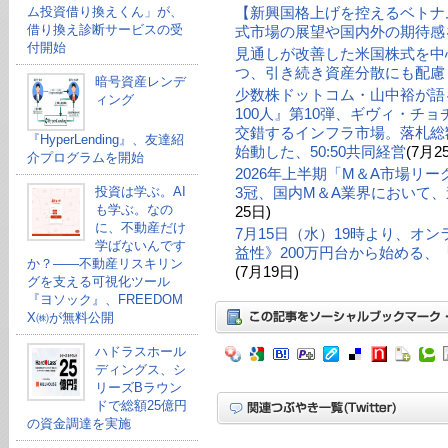
ム投資借り換えくん」が、
【新興国格上げを控えるベトナ
借り換え診断サービスの受
式市場の展望や国内外の期待感
付開始
見通しが改善した米国株式を中
つ、引き続き資産分散にも配慮
暗号資産レンデ
少数株ドットコム・山中裕が語る
ィング
100人』第10弾、ギヴィ・チ
交錯するインフラ市場。落札総額
『HyperLending』、友達紹
始動した、50:50共同経営
(7月2
介プログラムを開始
2026年上半期「M＆A市場リ
投資は学ぶ。AI
3冠、国内M＆A業界において、
も学ぶ。なの
25日)
に、不動産だけ
7月15日（水）19時より、オ
学ばないんです
益性》200万円台から始める
か？——不動産リスキリン
(7月19日)
グを支える可視化ツール
『ヨソック』、FREEDOM
X㈱が無料公開
ハドラスホール
ディングス、シ
リーズBラウン
ドで総額25億円
の資金調達を実施