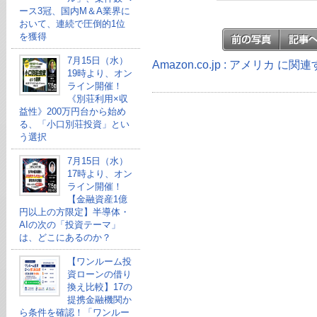
ース3冠、国内M＆A業界に
おいて、連続で圧倒的1位
を獲得
7月15日（水）
Amazon.co.jp : アメリカ に
19時より、オン
ライン開催！
《別荘利用×収
益性》200万円台から始め
る、「小口別荘投資」とい
う選択
7月15日（水）
17時より、オン
ライン開催！
【金融資産1億
円以上の方限定】半導体・
AIの次の「投資テーマ」
は、どこにあるのか？
【ワンルーム投
資ローンの借り
換え比較】17の
提携金融機関か
ら条件を確認！「ワンルー