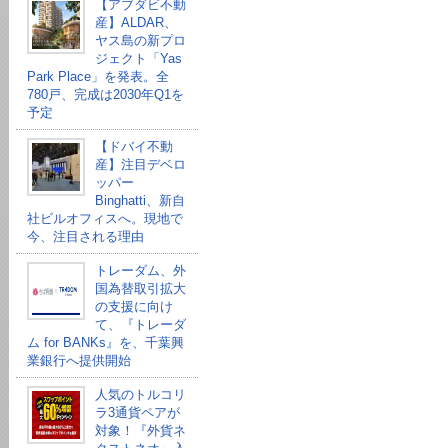
【アブダビ不動
産】ALDAR、
ヤス島の新プロ
ジェクト「Yas
Park Place」を発表。全
780戸、完成は2030年Q1を
予定
【ドバイ不動
産】注目デベロ
ッパー
Binghatti、新自
社ビルオフィスへ。現地で
今、注目される理由
トレーダム、外
国為替取引拡大
の支援に向け
て、『トレーダ
ム for BANKs』を、千葉興
業銀行へ提供開始
人気のトルコリ
ラ3通貨ペアが
対象！『外貨ネ