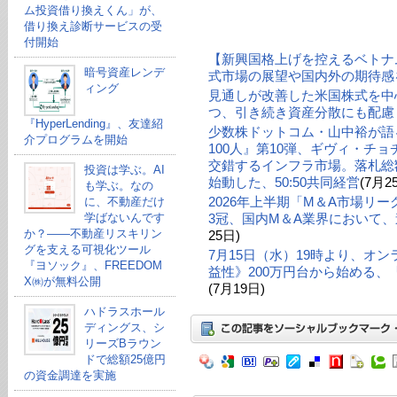
ム投資借り換えくん」が、
借り換え診断サービスの受
付開始
【新興国格上げを控えるベトナ
暗号資産レンデ
式市場の展望や国内外の期待感
ィング
見通しが改善した米国株式を中
つ、引き続き資産分散にも配慮
『HyperLending』、友達紹
少数株ドットコム・山中裕が語る
介プログラムを開始
100人』第10弾、ギヴィ・チ
交錯するインフラ市場。落札総額
投資は学ぶ。AI
始動した、50:50共同経営
(7月2
も学ぶ。なの
2026年上半期「M＆A市場リ
に、不動産だけ
学ばないんです
3冠、国内M＆A業界において、
か？——不動産リスキリン
25日)
グを支える可視化ツール
7月15日（水）19時より、オ
『ヨソック』、FREEDOM
益性》200万円台から始める
X㈱が無料公開
(7月19日)
ハドラスホール
ディングス、シ
リーズBラウン
ドで総額25億円
の資金調達を実施