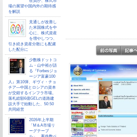
在員が、株式市
場の展望や国内外の期待感
を解説
見通しが改善し
た米国株式を中
心に、株式資産
を増やしつつ、
引き続き資産分散にも配慮
した配分に
少数株ドットコ
ム・山中裕が語
る『Forbesジョ
ージア富豪100
人』第10弾、ギヴィ・チョ
チア―中国とロシアの資本
が交錯するインフラ市場。
落札総額6億GELの道路建
設大手で始動した、50:50
共同経営
2026年上半期
「M＆A市場リ
ーグテーブ
ル」、案件数ベ