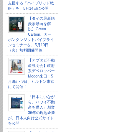
支援する「ハイブリッド戦
略」を、5月14日に公開
【タイの最新脱
炭素動向を解
説】Green
Carbon、カー
ボンクレジットパイプライ
ンセミナーを、5月19日
（火）無料開催開催
【アブダビ不動
産説明会】政府
系デベロッパー
Modon来日！5
月8日・9日、ヒルトン東京
にて開催！
「日本にいなが
ら、ハワイ不動
産を購入」創業
36年の現地企業
が、日本人向け公式サイト
を公開