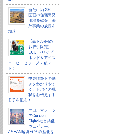
新たに約 230
区画の住宅開発
用地を確保、海
外事業の成長を
加速
【豪ドル/円の
お取引限定】
UCC ドリップ
ポッド＆アイス
コーヒーセットプレゼン
ト！
中東情勢下の動
きをわかりやす
く。ドバイの現
状をお伝えする
冊子を配布！
オロ、マレーシ
アConquer
Digital社と共催
ウェビナー。
ASEAN越境ECの収益化を