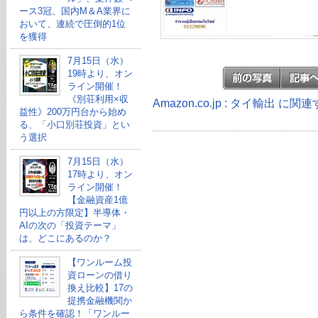
ース3冠、国内M＆A業界に
おいて、連続で圧倒的1位
を獲得
7月15日（水）
19時より、オン
ライン開催！
《別荘利用×収
Amazon.co.jp : タイ輸出 に
益性》200万円台から始め
る、「小口別荘投資」とい
う選択
7月15日（水）
17時より、オン
ライン開催！
【金融資産1億
円以上の方限定】半導体・
AIの次の「投資テーマ」
は、どこにあるのか？
【ワンルーム投
資ローンの借り
換え比較】17の
提携金融機関か
ら条件を確認！「ワンルー