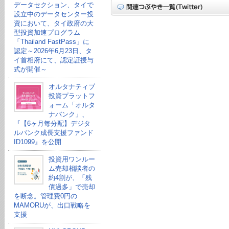
データセクション、タイで
設立中のデータセンター投
資において、タイ政府の大
型投資加速プログラム
「Thailand FastPass」に
認定～2026年6月23日、タ
イ首相府にて、認定証授与
式が開催～
オルタナティブ
投資プラットフ
ォーム「オルタ
ナバンク」、
『【6ヶ月毎分配】デジタ
ルバンク成長支援ファンド
ID1099』を公開
投資用ワンルー
ム売却相談者の
約4割が、「残
債過多」で売却
を断念。管理費0円の
MAMORUが、出口戦略を
支援