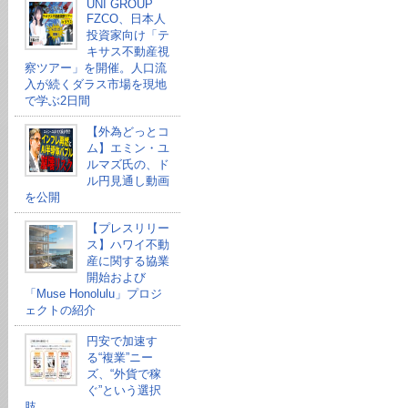
UNI GROUP
FZCO、日本人
投資家向け「テ
キサス不動産視
察ツアー」を開催。人口流
入が続くダラス市場を現地
で学ぶ2日間
【外為どっとコ
ム】エミン・ユ
ルマズ氏の、ド
ル円見通し動画
を公開
【プレスリリー
ス】ハワイ不動
産に関する協業
開始および
「Muse Honolulu」プロジ
ェクトの紹介
円安で加速す
る“複業”ニー
ズ、“外貨で稼
ぐ”という選択
肢。