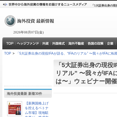
「5大証券出身の現役
2026年08月07日(金)
TOP
>
「5大証券出身の現役IFAが語る、“IFAのリアル” 〜我々がIFA
「5大証券出身の現役IF
リアル” 〜我々がIF
は〜」ウェビナー開催
海外投資最新 新着30件
【新興国格上げ
を控えるベトナ
ム市場】現地駐