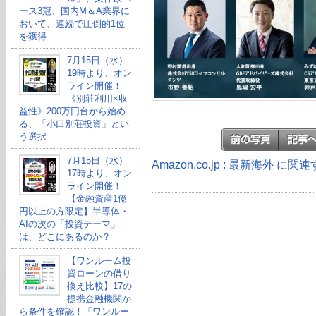
ース3冠、国内M＆A業界に
おいて、連続で圧倒的1位
を獲得
7月15日（水）
19時より、オン
ライン開催！
《別荘利用×収
益性》200万円台から始め
る、「小口別荘投資」とい
う選択
7月15日（水）
Amazon.co.jp : 最新海外 に
17時より、オン
ライン開催！
【金融資産1億
円以上の方限定】半導体・
AIの次の「投資テーマ」
は、どこにあるのか？
【ワンルーム投
資ローンの借り
換え比較】17の
提携金融機関か
ら条件を確認！「ワンルー