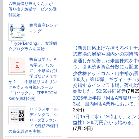
ム投資借り換えくん」が、
借り換え診断サービスの受
付開始
暗号資産レンデ
ィング
『HyperLending』、友達紹
【新興国格上げを控えるベトナ
介プログラムを開始
式市場の展望や国内外の期待感
投資は学ぶ。AI
見通しが改善した米国株式を中
も学ぶ。なの
つ、引き続き資産分散にも配慮
に、不動産だけ
少数株ドットコム・山中裕が語る
学ばないんです
100人』第10弾、ギヴィ・チ
か？——不動産リスキリン
交錯するインフラ市場。落札総額
グを支える可視化ツール
始動した、50:50共同経営
(7月2
『ヨソック』、FREEDOM
2026年上半期「M＆A市場リ
X㈱が無料公開
3冠、国内M＆A業界において、
ハドラスホール
25日)
ディングス、シ
7月15日（水）19時より、オ
リーズBラウン
益性》200万円台から始める
ドで総額25億円
(7月19日)
の資金調達を実施