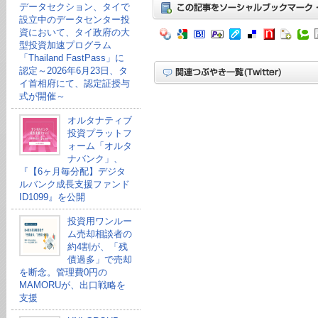
データセクション、タイで
設立中のデータセンター投
資において、タイ政府の大
型投資加速プログラム
「Thailand FastPass」に
認定～2026年6月23日、タ
イ首相府にて、認定証授与
式が開催～
オルタナティブ
投資プラットフ
ォーム「オルタ
ナバンク」、
『【6ヶ月毎分配】デジタ
ルバンク成長支援ファンド
ID1099』を公開
投資用ワンルー
ム売却相談者の
約4割が、「残
債過多」で売却
を断念。管理費0円の
MAMORUが、出口戦略を
支援