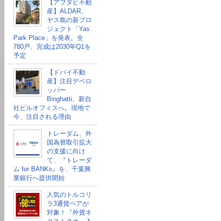
【アブダビ不動
産】ALDAR、
ヤス島の新プロ
ジェクト「Yas
Park Place」を発表。全
780戸、完成は2030年Q1を
予定
【ドバイ不動
産】注目デベロ
ッパー
Binghatti、新自
社ビルオフィスへ。現地で
今、注目される理由
トレーダム、外
国為替取引拡大
の支援に向け
て、『トレーダ
ム for BANKs』を、千葉興
業銀行へ提供開始
人気のトルコリ
ラ3通貨ペアが
対象！『外貨ネ