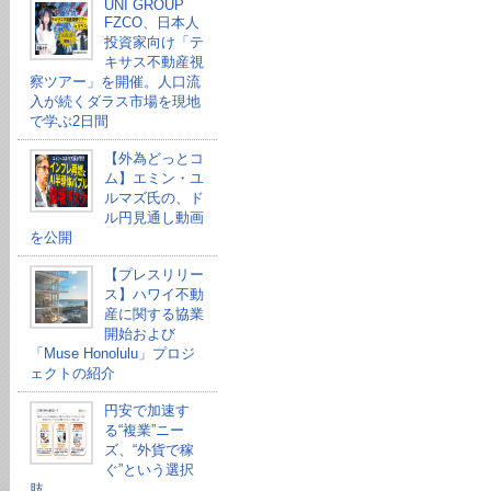
UNI GROUP
FZCO、日本人
投資家向け「テ
キサス不動産視
察ツアー」を開催。人口流
入が続くダラス市場を現地
で学ぶ2日間
【外為どっとコ
ム】エミン・ユ
ルマズ氏の、ド
ル円見通し動画
を公開
【プレスリリー
ス】ハワイ不動
産に関する協業
開始および
「Muse Honolulu」プロジ
ェクトの紹介
円安で加速す
る“複業”ニー
ズ、“外貨で稼
ぐ”という選択
肢。