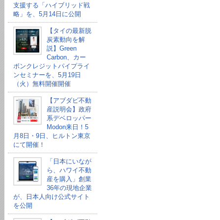
支援する「ハイブリッド戦
略」を、5月14日に公開
【タイの最新脱
炭素動向を解
説】Green
Carbon、カー
ボンクレジットパイプライ
ンセミナーを、5月19日
（火）無料開催開催
【アブダビ不動
産説明会】政府
系デベロッパー
Modon来日！5
月8日・9日、ヒルトン東京
にて開催！
「日本にいなが
ら、ハワイ不動
産を購入」創業
36年の現地企業
が、日本人向け公式サイト
を公開