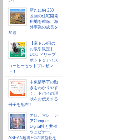
新たに約 230
区画の住宅開発
用地を確保、海
外事業の成長を
加速
【豪ドル/円の
お取引限定】
UCC ドリップ
ポッド＆アイス
コーヒーセットプレゼン
ト！
中東情勢下の動
きをわかりやす
く。ドバイの現
状をお伝えする
冊子を配布！
オロ、マレーシ
アConquer
Digital社と共催
ウェビナー。
ASEAN越境ECの収益化を