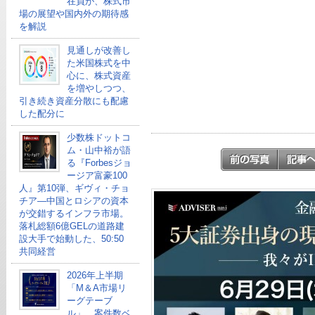
在員が、株式市
場の展望や国内外の期待感
を解説
見通しが改善し
た米国株式を中
心に、株式資産
を増やしつつ、
引き続き資産分散にも配慮
した配分に
少数株ドットコ
ム・山中裕が語
る『Forbesジョ
ージア富豪100
人』第10弾、ギヴィ・チョ
チア―中国とロシアの資本
が交錯するインフラ市場。
落札総額6億GELの道路建
設大手で始動した、50:50
共同経営
2026年上半期
「M＆A市場リ
ーグテーブ
ル」、案件数ベ