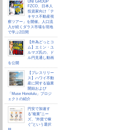
UNI GROUP
FZCO、日本人
投資家向け「テ
キサス不動産視
察ツアー」を開催。人口流
入が続くダラス市場を現地
で学ぶ2日間
【外為どっとコ
ム】エミン・ユ
ルマズ氏の、ド
ル円見通し動画
を公開
【プレスリリー
ス】ハワイ不動
産に関する協業
開始および
「Muse Honolulu」プロジ
ェクトの紹介
円安で加速す
る“複業”ニー
ズ、“外貨で稼
ぐ”という選択
肢。