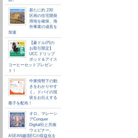
新たに約 230
区画の住宅開発
用地を確保、海
外事業の成長を
加速
【豪ドル/円の
お取引限定】
UCC ドリップ
ポッド＆アイス
コーヒーセットプレゼン
ト！
中東情勢下の動
きをわかりやす
く。ドバイの現
状をお伝えする
冊子を配布！
オロ、マレーシ
アConquer
Digital社と共催
ウェビナー。
ASEAN越境ECの収益化を