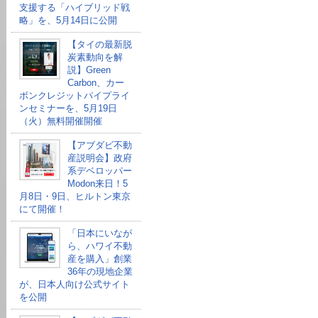
支援する「ハイブリッド戦
略」を、5月14日に公開
【タイの最新脱
炭素動向を解
説】Green
Carbon、カー
ボンクレジットパイプライ
ンセミナーを、5月19日
（火）無料開催開催
【アブダビ不動
産説明会】政府
系デベロッパー
Modon来日！5
月8日・9日、ヒルトン東京
にて開催！
「日本にいなが
ら、ハワイ不動
産を購入」創業
36年の現地企業
が、日本人向け公式サイト
を公開