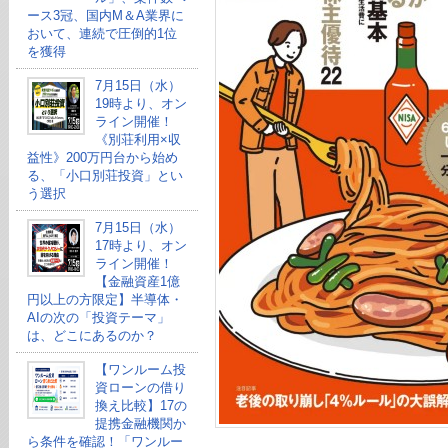
ース3冠、国内M＆A業界に
おいて、連続で圧倒的1位
を獲得
7月15日（水）
19時より、オン
ライン開催！
《別荘利用×収
益性》200万円台から始め
る、「小口別荘投資」とい
う選択
7月15日（水）
17時より、オン
ライン開催！
【金融資産1億
円以上の方限定】半導体・
AIの次の「投資テーマ」
は、どこにあるのか？
【ワンルーム投
資ローンの借り
換え比較】17の
提携金融機関か
ら条件を確認！「ワンルー