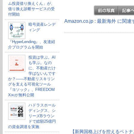
ム投資借り換えくん」が、
借り換え診断サービスの受
付開始
Amazon.co.jp : 最新海外 に
暗号資産レンデ
ィング
『HyperLending』、友達紹
介プログラムを開始
投資は学ぶ。AI
も学ぶ。なの
に、不動産だけ
学ばないんです
か？——不動産リスキリン
グを支える可視化ツール
『ヨソック』、FREEDOM
X㈱が無料公開
ハドラスホール
ディングス、シ
リーズBラウン
ドで総額25億円
の資金調達を実施
【新興国格上げを控えるベトナ