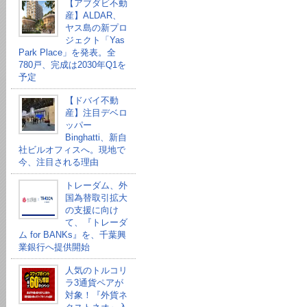
【アブダビ不動
産】ALDAR、
ヤス島の新プロ
ジェクト「Yas
Park Place」を発表。全
780戸、完成は2030年Q1を
予定
【ドバイ不動
産】注目デベロ
ッパー
Binghatti、新自
社ビルオフィスへ。現地で
今、注目される理由
トレーダム、外
国為替取引拡大
の支援に向け
て、『トレーダ
ム for BANKs』を、千葉興
業銀行へ提供開始
人気のトルコリ
ラ3通貨ペアが
対象！『外貨ネ