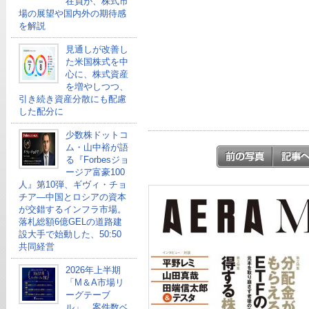
在員が、株式市
場の展望や国内外の期待感
を解説
見通しが改善し
た米国株式を中
心に、株式資産
を増やしつつ、
引き続き資産分散にも配慮
した配分に
少数株ドットコ
ム・山中裕が語
る『Forbesジョ
ージア富豪100
人』第10弾、ギヴィ・チョ
チア―中国とロシアの資本
が交錯するインフラ市場。
落札総額6億GELの道路建
設大手で始動した、50:50
共同経営
2026年上半期
「M＆A市場リ
ーグテーブ
ル」、案件数ベ