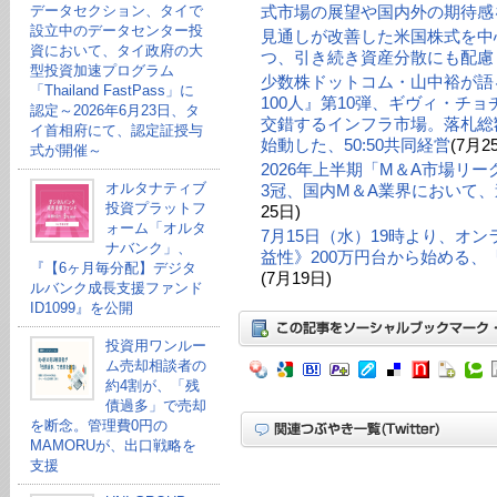
データセクション、タイで
式市場の展望や国内外の期待感
設立中のデータセンター投
見通しが改善した米国株式を中
資において、タイ政府の大
つ、引き続き資産分散にも配慮
型投資加速プログラム
少数株ドットコム・山中裕が語る
「Thailand FastPass」に
100人』第10弾、ギヴィ・チ
認定～2026年6月23日、タ
交錯するインフラ市場。落札総額
イ首相府にて、認定証授与
始動した、50:50共同経営
(7月2
式が開催～
2026年上半期「M＆A市場リ
オルタナティブ
3冠、国内M＆A業界において、
投資プラットフ
25日)
ォーム「オルタ
7月15日（水）19時より、オ
ナバンク」、
益性》200万円台から始める
『【6ヶ月毎分配】デジタ
(7月19日)
ルバンク成長支援ファンド
ID1099』を公開
投資用ワンルー
ム売却相談者の
約4割が、「残
債過多」で売却
を断念。管理費0円の
MAMORUが、出口戦略を
支援