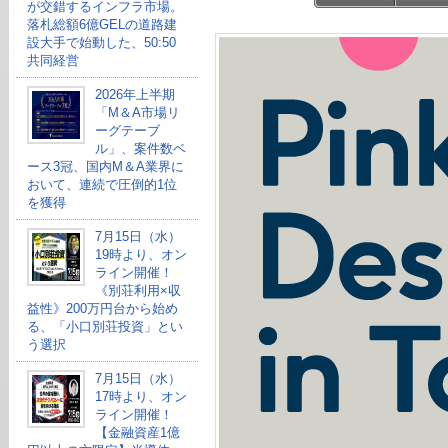
が交錯するインフラ市場。
落札総額6億GELの道路建
設大手で始動した、50:50
共同経営
2026年上半期
「M＆A市場リ
ーグテーブ
ル」、案件数ベ
ース3冠、国内M＆A業界に
おいて、連続で圧倒的1位
を獲得
7月15日（水）
19時より、オン
ライン開催！
《別荘利用×収
益性》200万円台から始め
る、「小口別荘投資」とい
う選択
7月15日（水）
17時より、オン
ライン開催！
【金融資産1億