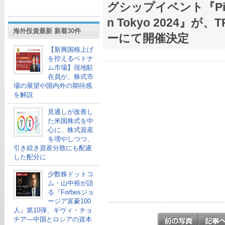
グシップイベント『Pinkoi
n Tokyo 2024』
海外投資最新 新着30件
ーにて開催決定
【新興国格上げ
を控えるベトナ
ム市場】現地駐
在員が、株式市
場の展望や国内外の期待感
を解説
見通しが改善し
た米国株式を中
心に、株式資産
を増やしつつ、
引き続き資産分散にも配慮
した配分に
少数株ドットコ
ム・山中裕が語
る『Forbesジョ
ージア富豪100
人』第10弾、ギヴィ・チョ
チア―中国とロシアの資本