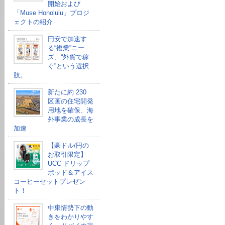
開始および
「Muse Honolulu」プロジ
ェクトの紹介
円安で加速す
る“複業”ニー
ズ、“外貨で稼
ぐ”という選択
肢。
新たに約 230
区画の住宅開発
用地を確保、海
外事業の成長を
加速
【豪ドル/円の
お取引限定】
UCC ドリップ
ポッド＆アイス
コーヒーセットプレゼン
ト！
中東情勢下の動
きをわかりやす