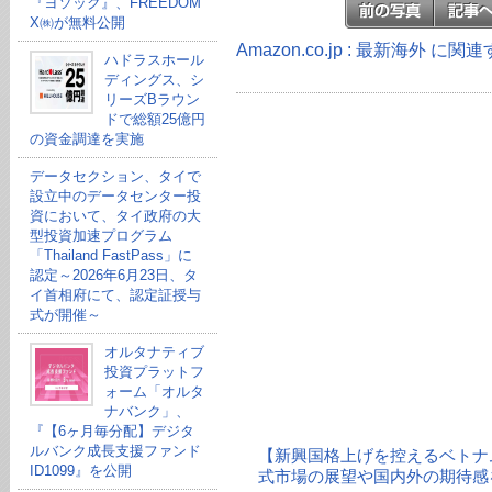
『ヨソック』、FREEDOM
X㈱が無料公開
Amazon.co.jp : 最新海外 に
ハドラスホール
ディングス、シ
リーズBラウン
ドで総額25億円
の資金調達を実施
データセクション、タイで
設立中のデータセンター投
資において、タイ政府の大
型投資加速プログラム
「Thailand FastPass」に
認定～2026年6月23日、タ
イ首相府にて、認定証授与
式が開催～
オルタナティブ
投資プラットフ
ォーム「オルタ
ナバンク」、
『【6ヶ月毎分配】デジタ
ルバンク成長支援ファンド
【新興国格上げを控えるベトナ
ID1099』を公開
式市場の展望や国内外の期待感