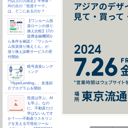
円以上の方限定】半導体・
AIの次の「投資テーマ」
は、どこにあるのか？
【ワンルーム投
資ローンの借り
換え比較】17の
提携金融機関か
ら条件を確認！「ワンルー
ム投資借り換えくん」が、
借り換え診断サービスの受
付開始
暗号資産レンデ
ィング
『HyperLending』、友達紹
介プログラムを開始
投資は学ぶ。AI
も学ぶ。なの
に、不動産だけ
学ばないんです
か？——不動産リスキリン
グを支える可視化ツール