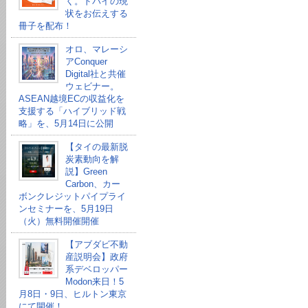
く。ドバイの現
状をお伝えする
冊子を配布！
オロ、マレーシ
アConquer
Digital社と共催
ウェビナー。
ASEAN越境ECの収益化を
支援する「ハイブリッド戦
略」を、5月14日に公開
【タイの最新脱
炭素動向を解
説】Green
Carbon、カー
ボンクレジットパイプライ
ンセミナーを、5月19日
（火）無料開催開催
【アブダビ不動
産説明会】政府
系デベロッパー
Modon来日！5
月8日・9日、ヒルトン東京
にて開催！