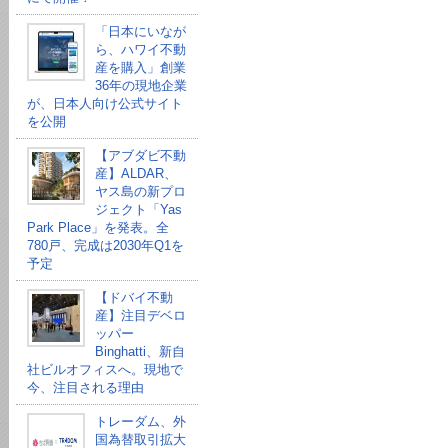
「日本にいなが
ら、ハワイ不動
産を購入」創業
36年の現地企業
が、日本人向け公式サイト
を公開
【アブダビ不動
産】ALDAR、
ヤス島の新プロ
ジェクト「Yas
Park Place」を発表。全
780戸、完成は2030年Q1を
予定
【ドバイ不動
産】注目デベロ
ッパー
Binghatti、新自
社ビルオフィスへ。現地で
今、注目される理由
トレーダム、外
国為替取引拡大