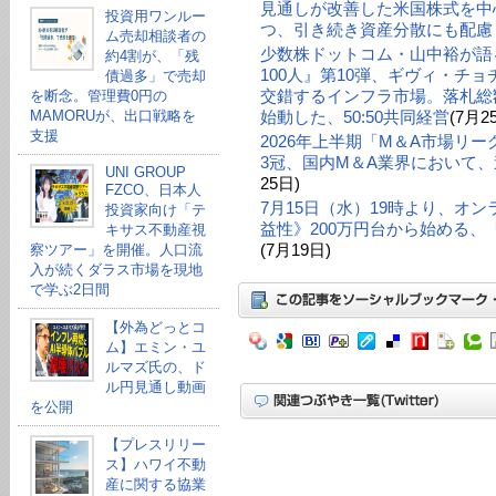
見通しが改善した米国株式を中
投資用ワンルー
つ、引き続き資産分散にも配慮
ム売却相談者の
少数株ドットコム・山中裕が語る
約4割が、「残
100人』第10弾、ギヴィ・チ
債過多」で売却
交錯するインフラ市場。落札総額
を断念。管理費0円の
MAMORUが、出口戦略を
始動した、50:50共同経営
(7月2
支援
2026年上半期「M＆A市場リ
3冠、国内M＆A業界において、
UNI GROUP
25日)
FZCO、日本人
7月15日（水）19時より、オ
投資家向け「テ
益性》200万円台から始める
キサス不動産視
(7月19日)
察ツアー」を開催。人口流
入が続くダラス市場を現地
で学ぶ2日間
【外為どっとコ
ム】エミン・ユ
ルマズ氏の、ド
ル円見通し動画
を公開
【プレスリリー
ス】ハワイ不動
産に関する協業