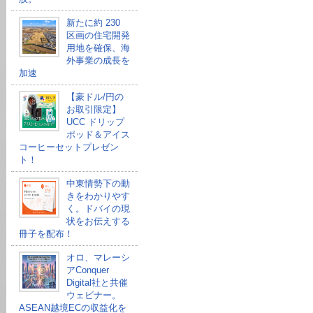
新たに約 230
区画の住宅開発
用地を確保、海
外事業の成長を
加速
【豪ドル/円の
お取引限定】
UCC ドリップ
ポッド＆アイス
コーヒーセットプレゼン
ト！
中東情勢下の動
きをわかりやす
く。ドバイの現
状をお伝えする
冊子を配布！
オロ、マレーシ
アConquer
Digital社と共催
ウェビナー。
ASEAN越境ECの収益化を