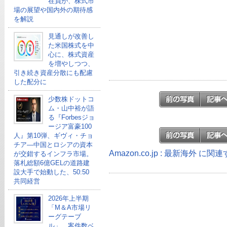
在員が、株式市
場の展望や国内外の期待感
を解説
見通しが改善し
た米国株式を中
心に、株式資産
を増やしつつ、
引き続き資産分散にも配慮
した配分に
少数株ドットコ
ム・山中裕が語
る『Forbesジョ
ージア富豪100
人』第10弾、ギヴィ・チョ
チア―中国とロシアの資本
Amazon.co.jp : 最新海外 に
が交錯するインフラ市場。
落札総額6億GELの道路建
設大手で始動した、50:50
共同経営
2026年上半期
「M＆A市場リ
ーグテーブ
ル」、案件数ベ