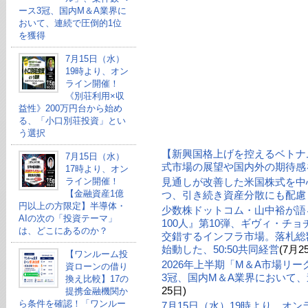
ース3冠、国内M＆A業界に
おいて、連続で圧倒的1位
を獲得
7月15日（水）
19時より、オン
ライン開催！
《別荘利用×収
益性》200万円台から始め
る、「小口別荘投資」とい
う選択
【新興国格上げを控えるベトナ
7月15日（水）
式市場の展望や国内外の期待感
17時より、オン
ライン開催！
見通しが改善した米国株式を中
【金融資産1億
つ、引き続き資産分散にも配慮
円以上の方限定】半導体・
少数株ドットコム・山中裕が語る
AIの次の「投資テーマ」
100人』第10弾、ギヴィ・チ
は、どこにあるのか？
交錯するインフラ市場。落札総額
始動した、50:50共同経営
(7月2
【ワンルーム投
2026年上半期「M＆A市場リ
資ローンの借り
3冠、国内M＆A業界において、
換え比較】17の
25日)
提携金融機関か
ら条件を確認！「ワンルー
7月15日（水）19時より、オ