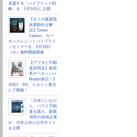
支援する「ハイブリッド戦
略」を、5月14日に公開
【タイの最新脱
炭素動向を解
説】Green
Carbon、カー
ボンクレジットパイプライ
ンセミナーを、5月19日
（火）無料開催開催
【アブダビ不動
産説明会】政府
系デベロッパー
Modon来日！5
月8日・9日、ヒルトン東京
にて開催！
「日本にいなが
ら、ハワイ不動
産を購入」創業
36年の現地企業
が、日本人向け公式サイト
を公開