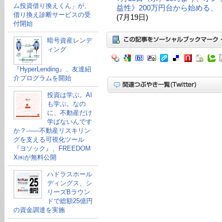
ム投資借り換えくん」が、
益性》200万円台から始める
借り換え診断サービスの受
(7月19日)
付開始
暗号資産レンデ
ィング
『HyperLending』、友達紹
介プログラムを開始
投資は学ぶ。AI
も学ぶ。なの
に、不動産だけ
学ばないんです
か？——不動産リスキリン
グを支える可視化ツール
『ヨソック』、FREEDOM
X㈱が無料公開
ハドラスホール
ディングス、シ
リーズBラウン
ドで総額25億円
の資金調達を実施