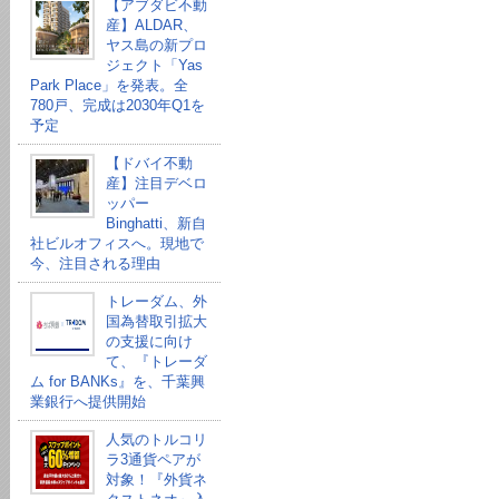
【アブダビ不動
産】ALDAR、
ヤス島の新プロ
ジェクト「Yas
Park Place」を発表。全
780戸、完成は2030年Q1を
予定
【ドバイ不動
産】注目デベロ
ッパー
Binghatti、新自
社ビルオフィスへ。現地で
今、注目される理由
トレーダム、外
国為替取引拡大
の支援に向け
て、『トレーダ
ム for BANKs』を、千葉興
業銀行へ提供開始
人気のトルコリ
ラ3通貨ペアが
対象！『外貨ネ