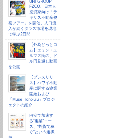
UNI GROUP
FZCO、日本人
投資家向け「テ
キサス不動産視
察ツアー」を開催。人口流
入が続くダラス市場を現地
で学ぶ2日間
【外為どっとコ
ム】エミン・ユ
ルマズ氏の、ド
ル円見通し動画
を公開
【プレスリリー
ス】ハワイ不動
産に関する協業
開始および
「Muse Honolulu」プロジ
ェクトの紹介
円安で加速す
る“複業”ニー
ズ、“外貨で稼
ぐ”という選択
肢。