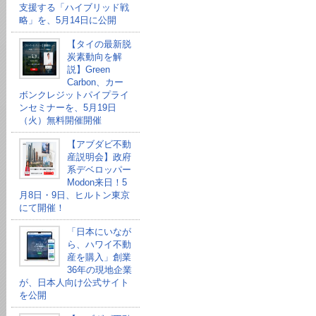
支援する「ハイブリッド戦
略」を、5月14日に公開
【タイの最新脱
炭素動向を解
説】Green
Carbon、カー
ボンクレジットパイプライ
ンセミナーを、5月19日
（火）無料開催開催
【アブダビ不動
産説明会】政府
系デベロッパー
Modon来日！5
月8日・9日、ヒルトン東京
にて開催！
「日本にいなが
ら、ハワイ不動
産を購入」創業
36年の現地企業
が、日本人向け公式サイト
を公開