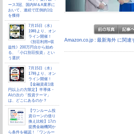
ース3冠、国内M＆A業界に
おいて、連続で圧倒的1位
を獲得
7月15日（水）
19時より、オン
ライン開催！
Amazon.co.jp : 最新海外 に
《別荘利用×収
益性》200万円台から始め
る、「小口別荘投資」とい
う選択
7月15日（水）
17時より、オン
ライン開催！
【金融資産1億
円以上の方限定】半導体・
AIの次の「投資テーマ」
は、どこにあるのか？
【ワンルーム投
資ローンの借り
換え比較】17の
提携金融機関か
ら条件を確認！「ワンルー