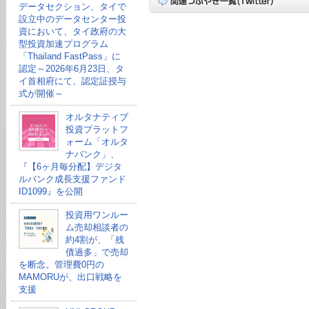
データセクション、タイで
設立中のデータセンター投
資において、タイ政府の大
型投資加速プログラム
「Thailand FastPass」に
認定～2026年6月23日、タ
イ首相府にて、認定証授与
式が開催～
オルタナティブ
投資プラットフ
ォーム「オルタ
ナバンク」、
『【6ヶ月毎分配】デジタ
ルバンク成長支援ファンド
ID1099』を公開
投資用ワンルー
ム売却相談者の
約4割が、「残
債過多」で売却
を断念。管理費0円の
MAMORUが、出口戦略を
支援