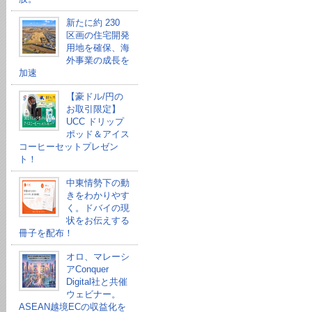
新たに約 230
区画の住宅開発
用地を確保、海
外事業の成長を
加速
【豪ドル/円の
お取引限定】
UCC ドリップ
ポッド＆アイス
コーヒーセットプレゼン
ト！
中東情勢下の動
きをわかりやす
く。ドバイの現
状をお伝えする
冊子を配布！
オロ、マレーシ
アConquer
Digital社と共催
ウェビナー。
ASEAN越境ECの収益化を