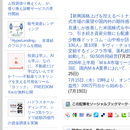
ム投資借り換えくん」が、
借り換え診断サービスの受
付開始
【新興国格上げを控えるベトナ
式市場の展望や国内外の期待感
暗号資産レンデ
見通しが改善した米国株式を中
ィング
つ、引き続き資産分散にも配慮
少数株ドットコム・山中裕が語る
『HyperLending』、友達紹
100人』第10弾、ギヴィ・チ
介プログラムを開始
交錯するインフラ市場。落札総額
投資は学ぶ。AI
始動した、50:50共同経営
(7月2
も学ぶ。なの
2026年上半期「M＆A市場リ
に、不動産だけ
3冠、国内M＆A業界において、
学ばないんです
25日)
か？——不動産リスキリン
7月15日（水）19時より、オ
グを支える可視化ツール
益性》200万円台から始める
『ヨソック』、FREEDOM
(7月19日)
X㈱が無料公開
ハドラスホール
ディングス、シ
リーズBラウン
ドで総額25億円
の資金調達を実施