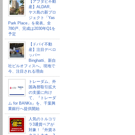
【アブダビ不動
産】ALDAR、
ヤス島の新プロ
ジェクト「Yas
Park Place」を発表。全
780戸、完成は2030年Q1を
予定
【ドバイ不動
産】注目デベロ
ッパー
Binghatti、新自
社ビルオフィスへ。現地で
今、注目される理由
トレーダム、外
国為替取引拡大
の支援に向け
て、『トレーダ
ム for BANKs』を、千葉興
業銀行へ提供開始
人気のトルコリ
ラ3通貨ペアが
対象！『外貨ネ