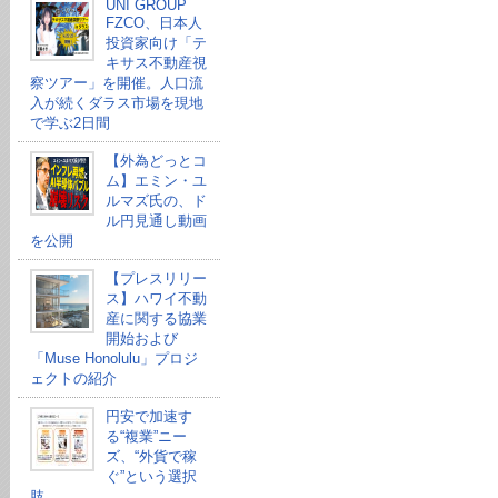
UNI GROUP
FZCO、日本人
投資家向け「テ
キサス不動産視
察ツアー」を開催。人口流
入が続くダラス市場を現地
で学ぶ2日間
【外為どっとコ
ム】エミン・ユ
ルマズ氏の、ド
ル円見通し動画
を公開
【プレスリリー
ス】ハワイ不動
産に関する協業
開始および
「Muse Honolulu」プロジ
ェクトの紹介
円安で加速す
る“複業”ニー
ズ、“外貨で稼
ぐ”という選択
肢。