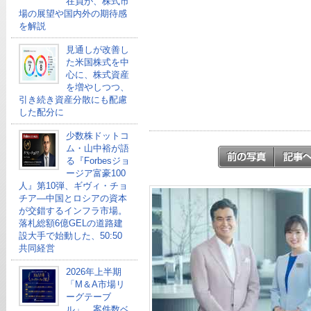
在員が、株式市
場の展望や国内外の期待感
を解説
見通しが改善し
た米国株式を中
心に、株式資産
を増やしつつ、
引き続き資産分散にも配慮
した配分に
少数株ドットコ
ム・山中裕が語
る『Forbesジョ
ージア富豪100
人』第10弾、ギヴィ・チョ
チア―中国とロシアの資本
が交錯するインフラ市場。
落札総額6億GELの道路建
設大手で始動した、50:50
共同経営
2026年上半期
「M＆A市場リ
ーグテーブ
ル」、案件数ベ