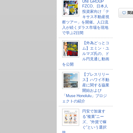
UNI GROUP
FZCO、日本人
投資家向け「テ
キサス不動産視
察ツアー」を開催。人口流
入が続くダラス市場を現地
で学ぶ2日間
【外為どっとコ
ム】エミン・ユ
ルマズ氏の、ド
ル円見通し動画
を公開
【プレスリリー
ス】ハワイ不動
産に関する協業
開始および
「Muse Honolulu」プロジ
ェクトの紹介
円安で加速す
る“複業”ニー
ズ、“外貨で稼
ぐ”という選択
肢。