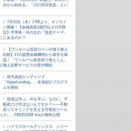
台から始める、「小口別荘投資」とい
4.
7月15日（水）17時より、オンライ
ン開催！【金融資産1億円以上の方限
定】半導体・AIの次の「投資テーマ」
こにあるのか？
5.
【ワンルーム投資ローンの借り換え
比較】17の提携金融機関から条件を確
認！「ワンルーム投資借り換えくん」
り換え診断サービスの受付開始
6.
暗号資産レンディング
『HyperLending』、友達紹介プログラ
ムを開始
7.
投資は学ぶ。AIも学ぶ。なのに、不
動産だけ学ばないんですか？——不動
産リスキリングを支える可視化ツール
ック』、FREEDOM X㈱が無料公開
8.
ハドラスホールディングス、シリー