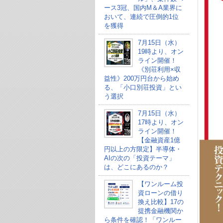
ース3冠、国内M＆A業界に
おいて、連続で圧倒的1位
を獲得
7月15日（水）
19時より、オン
ライン開催！
《別荘利用×収
益性》200万円台から始め
る、「小口別荘投資」とい
う選択
7月15日（水）
17時より、オン
ライン開催！
【金融資産1億
円以上の方限定】半導体・
AIの次の「投資テーマ」
は、どこにあるのか？
【ワンルーム投
資ローンの借り
換え比較】17の
提携金融機関か
ら条件を確認！「ワンルー