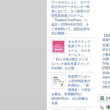
データセクション、タイで
設立中のデータセンター投
資において、タイ政府の大
型投資加速プログラム
「Thailand FastPass」に
認定～2026年6月23日、タ
イ首相府にて、認定証授与
式が開催～
【新
展望
オルタナティブ
見通
投資プラットフ
続き
ォーム「オルタ
少数
ナバンク」、
10
『【6ヶ月毎分配】デジタ
市場
ルバンク成長支援ファンド
(7月2
ID1099』を公開
20
投資用ワンルー
内M
ム売却相談者の
7月
約4割が、「残
20
債過多」で売却
を断念。管理費0円の
MAMORUが、出口戦略を
支援