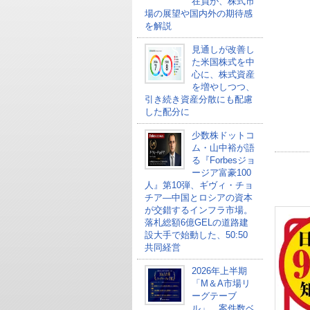
在員が、株式市
場の展望や国内外の期待感
を解説
見通しが改善し
た米国株式を中
心に、株式資産
を増やしつつ、
引き続き資産分散にも配慮
した配分に
少数株ドットコ
ム・山中裕が語
る『Forbesジョ
ージア富豪100
人』第10弾、ギヴィ・チョ
チア―中国とロシアの資本
が交錯するインフラ市場。
落札総額6億GELの道路建
設大手で始動した、50:50
共同経営
2026年上半期
「M＆A市場リ
ーグテーブ
ル」、案件数ベ