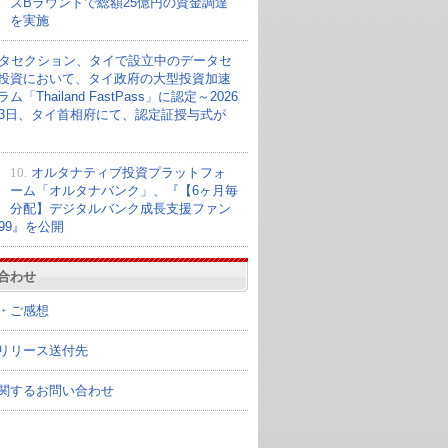
ズBラウンドで総額25億円の資金調達
を実施
タセクション、タイで設立中のデータセ
投資において、タイ政府の大型投資加速
ム「Thailand FastPass」に認定～2026
23日、タイ首相府にて、認定証授与式が
10.
オルタナティブ投資プラットフォ
ーム「オルタナバンク」、『【6ヶ月毎
分配】デジタルバンク成長支援ファン
099』を公開
合わせ
・ご感想
リリース送付先
関するお問い合わせ