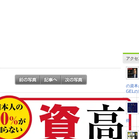
アクセ
の資本
GEL
得