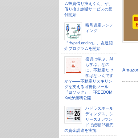
ム投資借り換えくん」が、
借り換え診断サービスの受
付開始
暗号資産レンデ
ィング
『HyperLending』、友達紹
介プログラムを開始
投資は学ぶ。AI
も学ぶ。なの
Amazo
に、不動産だけ
学ばないんです
か？——不動産リスキリン
グを支える可視化ツール
『ヨソック』、FREEDOM
X㈱が無料公開
ハドラスホール
ディングス、シ
リーズBラウン
ドで総額25億円
の資金調達を実施