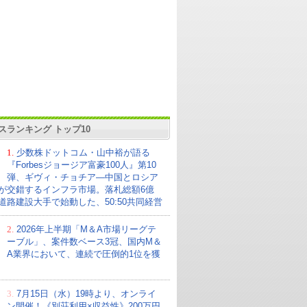
スランキング トップ10
1.
少数株ドットコム・山中裕が語る
『Forbesジョージア富豪100人』第10
弾、ギヴィ・チョチア―中国とロシア
が交錯するインフラ市場。落札総額6億
の道路建設大手で始動した、50:50共同経営
2.
2026年上半期「M＆A市場リーグテ
ーブル」、案件数ベース3冠、国内M＆
A業界において、連続で圧倒的1位を獲
3.
7月15日（水）19時より、オンライ
ン開催！《別荘利用×収益性》200万円