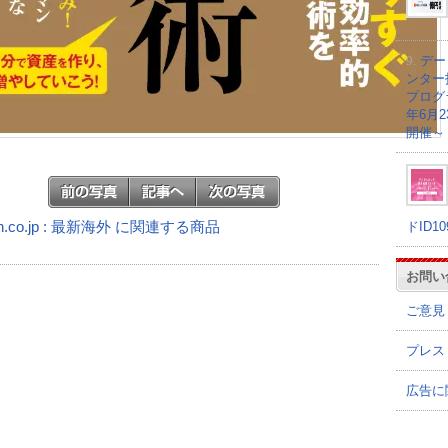
9.
デー
ンター
プログラ
年6月
開催～
ドID1
n.co.jp : 最新海外 に関連する商品
お問い
ご意見
プレス
広告に