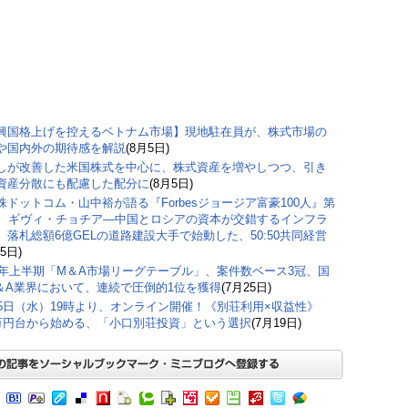
興国格上げを控えるベトナム市場】現地駐在員が、株式市場の
や国内外の期待感を解説
(8月5日)
しが改善した米国株式を中心に、株式資産を増やしつつ、引き
資産分散にも配慮した配分に
(8月5日)
株ドットコム・山中裕が語る『Forbesジョージア富豪100人』第
弾、ギヴィ・チョチア―中国とロシアの資本が交錯するインフラ
。落札総額6億GELの道路建設大手で始動した、50:50共同経営
5日)
26年上半期「M＆A市場リーグテーブル」、案件数ベース3冠、国
＆A業界において、連続で圧倒的1位を獲得
(7月25日)
15日（水）19時より、オンライン開催！《別荘利用×収益性》
0万円台から始める、「小口別荘投資」という選択
(7月19日)