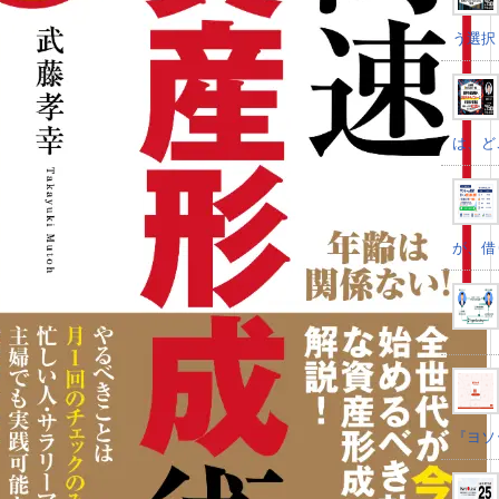
う選択
は、ど
が、借
『ヨソ