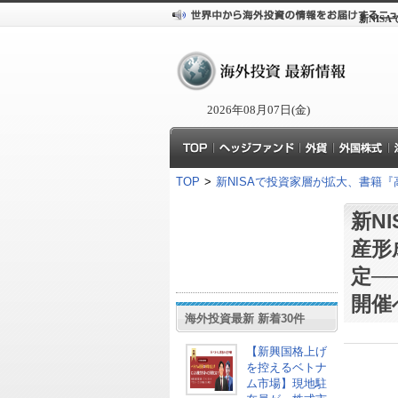
新NIS
2026年08月07日(金)
TOP
>
新NISAで投資家層が拡大、書籍
新N
産形
定─
開催
海外投資最新 新着30件
【新興国格上げ
を控えるベトナ
ム市場】現地駐