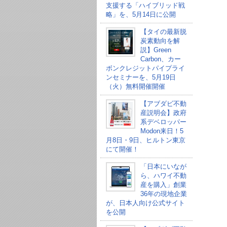
支援する「ハイブリッド戦
略」を、5月14日に公開
【タイの最新脱
炭素動向を解
説】Green
Carbon、カー
ボンクレジットパイプライ
ンセミナーを、5月19日
（火）無料開催開催
【アブダビ不動
産説明会】政府
系デベロッパー
Modon来日！5
月8日・9日、ヒルトン東京
にて開催！
「日本にいなが
ら、ハワイ不動
産を購入」創業
36年の現地企業
が、日本人向け公式サイト
を公開