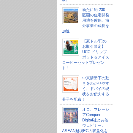
新たに約 230
区画の住宅開発
用地を確保、海
外事業の成長を
加速
【豪ドル/円の
お取引限定】
UCC ドリップ
ポッド＆アイス
コーヒーセットプレゼン
ト！
中東情勢下の動
きをわかりやす
く。ドバイの現
状をお伝えする
冊子を配布！
オロ、マレーシ
アConquer
Digital社と共催
ウェビナー。
ASEAN越境ECの収益化を