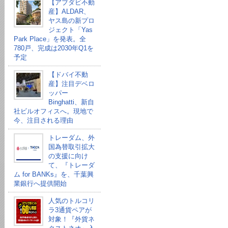
【アブダビ不動
産】ALDAR、
ヤス島の新プロ
ジェクト「Yas
Park Place」を発表。全
780戸、完成は2030年Q1を
予定
【ドバイ不動
産】注目デベロ
ッパー
Binghatti、新自
社ビルオフィスへ。現地で
今、注目される理由
トレーダム、外
国為替取引拡大
の支援に向け
て、『トレーダ
ム for BANKs』を、千葉興
業銀行へ提供開始
人気のトルコリ
ラ3通貨ペアが
対象！『外貨ネ