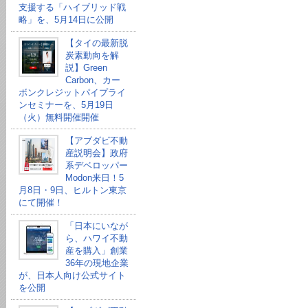
支援する「ハイブリッド戦
略」を、5月14日に公開
【タイの最新脱
炭素動向を解
説】Green
Carbon、カー
ボンクレジットパイプライ
ンセミナーを、5月19日
（火）無料開催開催
【アブダビ不動
産説明会】政府
系デベロッパー
Modon来日！5
月8日・9日、ヒルトン東京
にて開催！
「日本にいなが
ら、ハワイ不動
産を購入」創業
36年の現地企業
が、日本人向け公式サイト
を公開