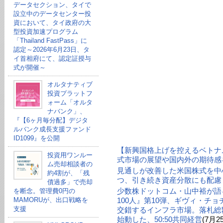
データセクション、タイで
設立中のデータセンター投
資において、タイ政府の大
型投資加速プログラム
「Thailand FastPass」に
認定～2026年6月23日、タ
イ首相府にて、認定証授与
式が開催～
オルタナティブ
投資プラットフ
ォーム「オルタ
ナバンク」、
『【6ヶ月毎分配】デジタ
ルバンク成長支援ファンド
ID1099』を公開
【新興国格上げを控えるベトナ
投資用ワンルー
式市場の展望や国内外の期待感
ム売却相談者の
見通しが改善した米国株式を中
約4割が、「残
つ、引き続き資産分散にも配慮
債過多」で売却
少数株ドットコム・山中裕が語る
を断念。管理費0円の
MAMORUが、出口戦略を
100人』第10弾、ギヴィ・チ
支援
交錯するインフラ市場。落札総額
始動した、50:50共同経営
(7月2