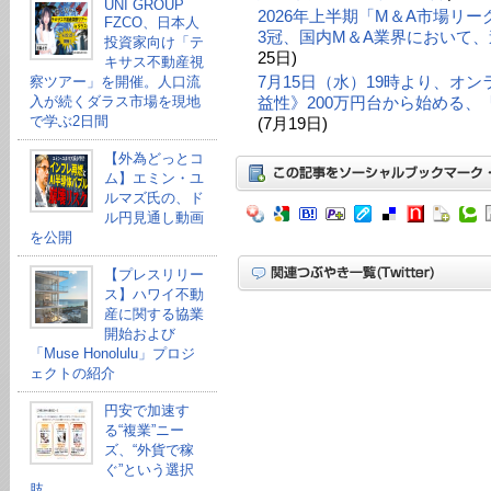
UNI GROUP
2026年上半期「M＆A市場リ
FZCO、日本人
3冠、国内M＆A業界において、
投資家向け「テ
25日)
キサス不動産視
7月15日（水）19時より、オ
察ツアー」を開催。人口流
入が続くダラス市場を現地
益性》200万円台から始める
で学ぶ2日間
(7月19日)
【外為どっとコ
ム】エミン・ユ
ルマズ氏の、ド
ル円見通し動画
を公開
【プレスリリー
ス】ハワイ不動
産に関する協業
開始および
「Muse Honolulu」プロジ
ェクトの紹介
円安で加速す
る“複業”ニー
ズ、“外貨で稼
ぐ”という選択
肢。