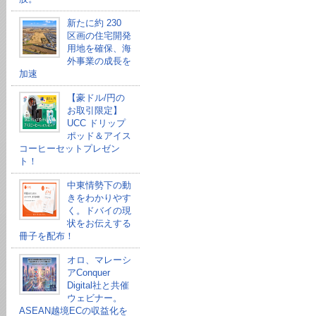
新たに約 230
区画の住宅開発
用地を確保、海
外事業の成長を
加速
【豪ドル/円の
お取引限定】
UCC ドリップ
ポッド＆アイス
コーヒーセットプレゼン
ト！
中東情勢下の動
きをわかりやす
く。ドバイの現
状をお伝えする
冊子を配布！
オロ、マレーシ
アConquer
Digital社と共催
ウェビナー。
ASEAN越境ECの収益化を