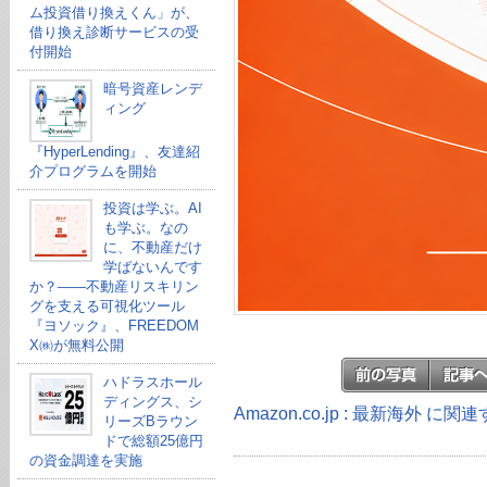
ム投資借り換えくん」が、
借り換え診断サービスの受
付開始
暗号資産レンデ
ィング
『HyperLending』、友達紹
介プログラムを開始
投資は学ぶ。AI
も学ぶ。なの
に、不動産だけ
学ばないんです
か？——不動産リスキリン
グを支える可視化ツール
『ヨソック』、FREEDOM
X㈱が無料公開
ハドラスホール
ディングス、シ
Amazon.co.jp : 最新海外 に
リーズBラウン
ドで総額25億円
の資金調達を実施