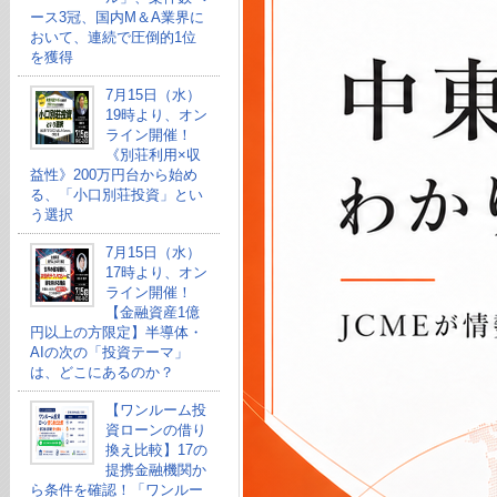
ース3冠、国内M＆A業界に
おいて、連続で圧倒的1位
を獲得
7月15日（水）
19時より、オン
ライン開催！
《別荘利用×収
益性》200万円台から始め
る、「小口別荘投資」とい
う選択
7月15日（水）
17時より、オン
ライン開催！
【金融資産1億
円以上の方限定】半導体・
AIの次の「投資テーマ」
は、どこにあるのか？
【ワンルーム投
資ローンの借り
換え比較】17の
提携金融機関か
ら条件を確認！「ワンルー