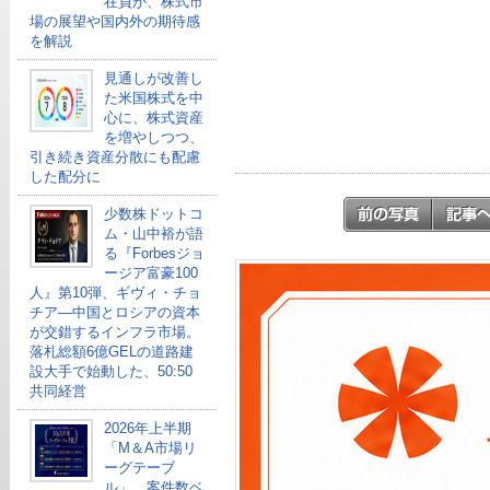
在員が、株式市
場の展望や国内外の期待感
を解説
見通しが改善し
た米国株式を中
心に、株式資産
を増やしつつ、
引き続き資産分散にも配慮
した配分に
少数株ドットコ
ム・山中裕が語
る『Forbesジョ
ージア富豪100
人』第10弾、ギヴィ・チョ
チア―中国とロシアの資本
が交錯するインフラ市場。
落札総額6億GELの道路建
設大手で始動した、50:50
共同経営
2026年上半期
「M＆A市場リ
ーグテーブ
ル」、案件数ベ