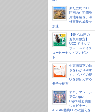
新たに約 230
区画の住宅開発
用地を確保、海
外事業の成長を
加速
【豪ドル/円の
お取引限定】
UCC ドリップ
ポッド＆アイス
コーヒーセットプレゼン
ト！
中東情勢下の動
きをわかりやす
く。ドバイの現
状をお伝えする
冊子を配布！
オロ、マレーシ
アConquer
Digital社と共催
ウェビナー。
ASEAN越境ECの収益化を