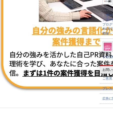
9.
デー
ンター
プログラ
年6月
開催～
ドID1
お問い
ご意見
プレス
広告に