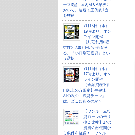
ース3冠、国内M＆A業界に
おいて、連続で圧倒的1位
を獲得
7月15日（水）
19時より、オン
ライン開催！
《別荘利用×収
益性》200万円台から始め
る、「小口別荘投資」とい
う選択
7月15日（水）
17時より、オン
ライン開催！
【金融資産1億
円以上の方限定】半導体・
AIの次の「投資テーマ」
は、どこにあるのか？
【ワンルーム投
資ローンの借り
換え比較】17の
提携金融機関か
ら条件を確認！「ワンルー