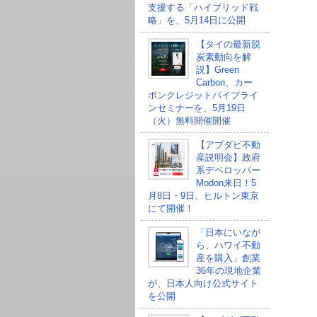
支援する「ハイブリッド戦
略」を、5月14日に公開
【タイの最新脱
炭素動向を解
説】Green
Carbon、カー
ボンクレジットパイプライ
ンセミナーを、5月19日
（火）無料開催開催
【アブダビ不動
産説明会】政府
系デベロッパー
Modon来日！5
月8日・9日、ヒルトン東京
にて開催！
「日本にいなが
ら、ハワイ不動
産を購入」創業
36年の現地企業
が、日本人向け公式サイト
を公開