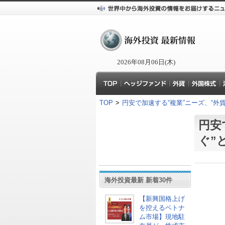
2026年08月06日(木)
TOP
>
円安で加速する“複業”ニーズ、“外
円安
ぐ”
海外投資最新 新着30件
【新興国格上げ
を控えるベトナ
ム市場】現地駐