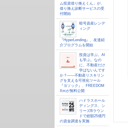
ム投資借り換えくん」が、
借り換え診断サービスの受
付開始
暗号資産レンデ
ィング
『HyperLending』、友達紹
介プログラムを開始
投資は学ぶ。AI
も学ぶ。なの
に、不動産だけ
学ばないんです
か？——不動産リスキリン
グを支える可視化ツール
『ヨソック』、FREEDOM
X㈱が無料公開
ハドラスホール
ディングス、シ
リーズBラウン
ドで総額25億円
の資金調達を実施