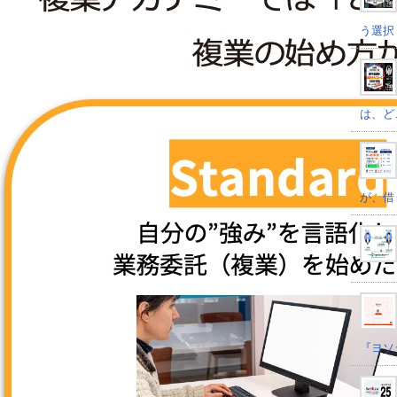
う選択
は、ど
が、借
『ヨソ