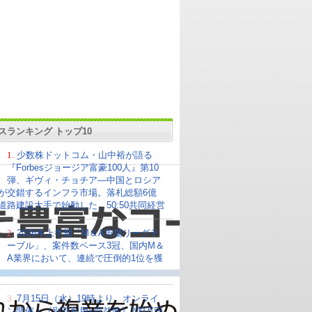
スランキング トップ10
1.
少数株ドットコム・山中裕が語る
『Forbesジョージア富豪100人』第10
弾、ギヴィ・チョチア―中国とロシア
が交錯するインフラ市場。落札総額6億
の道路建設大手で始動した、50:50共同経営
2.
2026年上半期「M＆A市場リーグテ
ーブル」、案件数ベース3冠、国内M＆
A業界において、連続で圧倒的1位を獲
3.
7月15日（水）19時より、オンライ
ン開催！《別荘利用×収益性》200万円