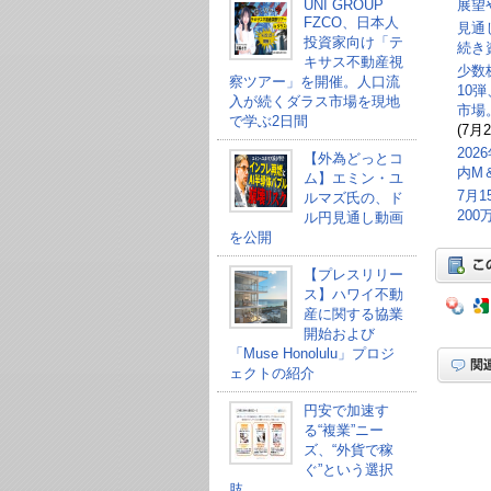
UNI GROUP
展望
FZCO、日本人
見通
投資家向け「テ
続き
キサス不動産視
少数
察ツアー」を開催。人口流
10
入が続くダラス市場を現地
市場
で学ぶ2日間
(7月2
20
【外為どっとコ
内M
ム】エミン・ユ
7月
ルマズ氏の、ド
20
ル円見通し動画
を公開
【プレスリリー
ス】ハワイ不動
産に関する協業
開始および
「Muse Honolulu」プロジ
ェクトの紹介
円安で加速す
る“複業”ニー
ズ、“外貨で稼
ぐ”という選択
肢。