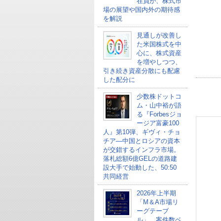
在員が、株式市
場の展望や国内外の期待感
を解説
見通しが改善し
た米国株式を中
心に、株式資産
を増やしつつ、
引き続き資産分散にも配慮
した配分に
少数株ドットコ
ム・山中裕が語
る『Forbesジョ
ージア富豪100
人』第10弾、ギヴィ・チョ
チア―中国とロシアの資本
が交錯するインフラ市場。
落札総額6億GELの道路建
設大手で始動した、50:50
共同経営
2026年上半期
「M＆A市場リ
ーグテーブ
ル」、案件数ベ