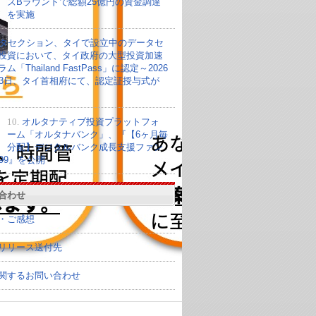
ズBラウンドで総額25億円の資金調達
を実施
タセクション、タイで設立中のデータセ
投資において、タイ政府の大型投資加速
ム「Thailand FastPass」に認定～2026
23日、タイ首相府にて、認定証授与式が
10.
オルタナティブ投資プラットフォ
ーム「オルタナバンク」、『【6ヶ月毎
分配】デジタルバンク成長支援ファン
099』を公開
合わせ
・ご感想
リリース送付先
関するお問い合わせ