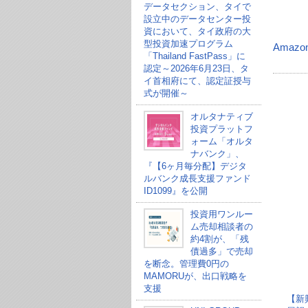
データセクション、タイで
設立中のデータセンター投
資において、タイ政府の大
型投資加速プログラム
Amazo
「Thailand FastPass」に
認定～2026年6月23日、タ
イ首相府にて、認定証授与
式が開催～
オルタナティブ
投資プラットフ
ォーム「オルタ
ナバンク」、
『【6ヶ月毎分配】デジタ
ルバンク成長支援ファンド
ID1099』を公開
投資用ワンルー
ム売却相談者の
約4割が、「残
債過多」で売却
を断念。管理費0円の
MAMORUが、出口戦略を
支援
【新