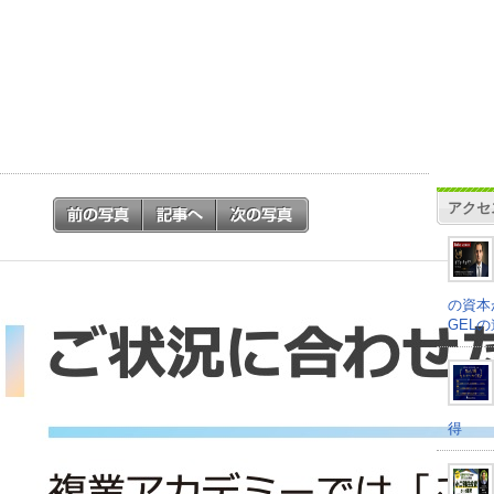
アクセ
の資本
GEL
得