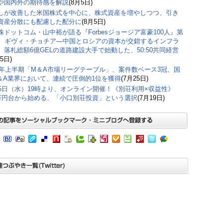
や国内外の期待感を解説
(8月5日)
しが改善した米国株式を中心に、株式資産を増やしつつ、引き
資産分散にも配慮した配分に
(8月5日)
株ドットコム・山中裕が語る『Forbesジョージア富豪100人』第
弾、ギヴィ・チョチア―中国とロシアの資本が交錯するインフラ
。落札総額6億GELの道路建設大手で始動した、50:50共同経営
5日)
26年上半期「M＆A市場リーグテーブル」、案件数ベース3冠、国
＆A業界において、連続で圧倒的1位を獲得
(7月25日)
15日（水）19時より、オンライン開催！《別荘利用×収益性》
0万円台から始める、「小口別荘投資」という選択
(7月19日)