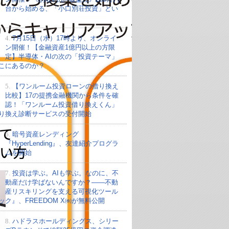
台から始める、「小口別荘投資」とい
4.
7月15日（水）17時より、オンライ
ン開催！【金融資産1億円以上の方限
定】半導体・AIの次の「投資テーマ」
こにあるのか？
5.
【ワンルーム投資ローンの借り換え
比較】17の提携金融機関から条件を確
認！「ワンルーム投資借り換えくん」
り換え診断サービスの受付開始
6.
暗号資産レンディング
『HyperLending』、友達紹介プログラ
ムを開始
7.
投資は学ぶ。AIも学ぶ。なのに、不
動産だけ学ばないんですか？——不動
産リスキリングを支える可視化ツール
ック』、FREEDOM X㈱が無料公開
8.
ハドラスホールディングス、シリー