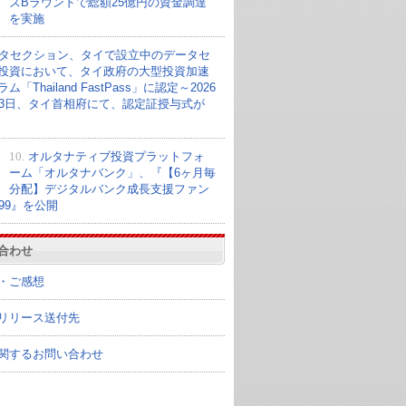
ズBラウンドで総額25億円の資金調達
を実施
タセクション、タイで設立中のデータセ
投資において、タイ政府の大型投資加速
ム「Thailand FastPass」に認定～2026
23日、タイ首相府にて、認定証授与式が
10.
オルタナティブ投資プラットフォ
ーム「オルタナバンク」、『【6ヶ月毎
分配】デジタルバンク成長支援ファン
099』を公開
合わせ
・ご感想
リリース送付先
関するお問い合わせ