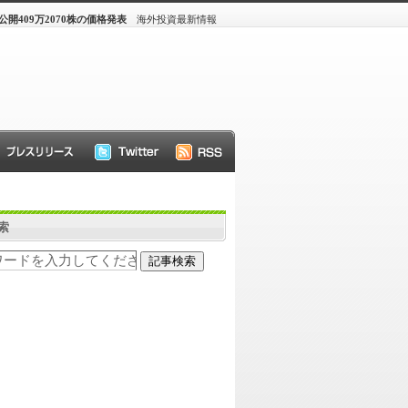
開409万2070株の価格発表
海外投資最新情報
索