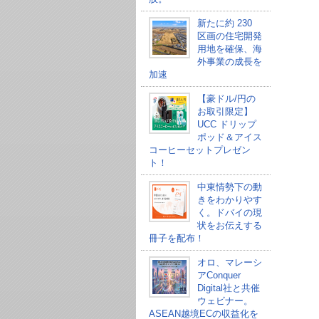
新たに約 230
区画の住宅開発
用地を確保、海
外事業の成長を
加速
【豪ドル/円の
お取引限定】
UCC ドリップ
ポッド＆アイス
コーヒーセットプレゼン
ト！
中東情勢下の動
きをわかりやす
く。ドバイの現
状をお伝えする
冊子を配布！
オロ、マレーシ
アConquer
Digital社と共催
ウェビナー。
ASEAN越境ECの収益化を