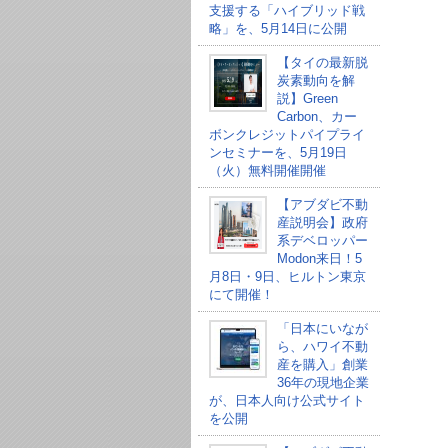
支援する「ハイブリッド戦
略」を、5月14日に公開
【タイの最新脱
炭素動向を解
説】Green
Carbon、カー
ボンクレジットパイプライ
ンセミナーを、5月19日
（火）無料開催開催
【アブダビ不動
産説明会】政府
系デベロッパー
Modon来日！5
月8日・9日、ヒルトン東京
にて開催！
「日本にいなが
ら、ハワイ不動
産を購入」創業
36年の現地企業
が、日本人向け公式サイト
を公開