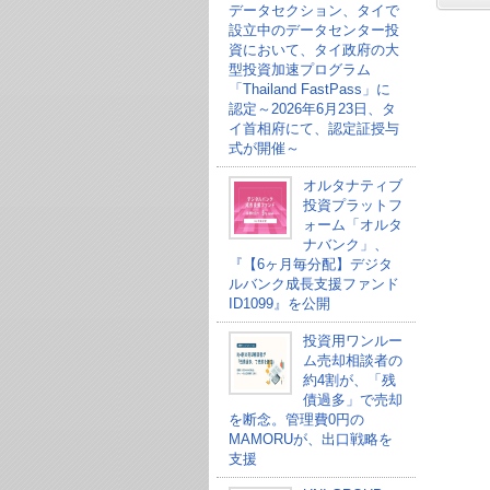
データセクション、タイで
設立中のデータセンター投
資において、タイ政府の大
型投資加速プログラム
「Thailand FastPass」に
認定～2026年6月23日、タ
イ首相府にて、認定証授与
式が開催～
オルタナティブ
投資プラットフ
ォーム「オルタ
ナバンク」、
『【6ヶ月毎分配】デジタ
ルバンク成長支援ファンド
ID1099』を公開
投資用ワンルー
ム売却相談者の
約4割が、「残
債過多」で売却
を断念。管理費0円の
MAMORUが、出口戦略を
支援