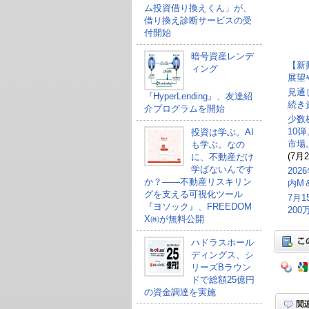
ム投資借り換えくん」が、
借り換え診断サービスの受
付開始
暗号資産レンデ
【新
ィング
展望
見通
『HyperLending』、友達紹
続き
介プログラムを開始
少数
10
投資は学ぶ。AI
市場
も学ぶ。なの
(7月2
に、不動産だけ
学ばないんです
20
か？——不動産リスキリン
内M
グを支える可視化ツール
7月
『ヨソック』、FREEDOM
20
X㈱が無料公開
ハドラスホール
ディングス、シ
リーズBラウン
ドで総額25億円
の資金調達を実施