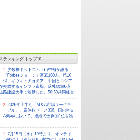
スランキング トップ10
1.
少数株ドットコム・山中裕が語る
『Forbesジョージア富豪100人』第10
弾、ギヴィ・チョチア―中国とロシア
が交錯するインフラ市場。落札総額6億
の道路建設大手で始動した、50:50共同経営
2.
2026年上半期「M＆A市場リーグテ
ーブル」、案件数ベース3冠、国内M＆
A業界において、連続で圧倒的1位を獲
3.
7月15日（水）19時より、オンライ
ン開催！《別荘利用×収益性》200万円