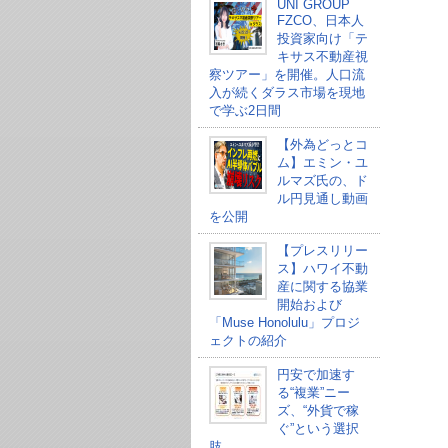
UNI GROUP
FZCO、日本人
投資家向け「テ
キサス不動産視
察ツアー」を開催。人口流
入が続くダラス市場を現地
で学ぶ2日間
【外為どっとコ
ム】エミン・ユ
ルマズ氏の、ド
ル円見通し動画
を公開
【プレスリリー
ス】ハワイ不動
産に関する協業
開始および
「Muse Honolulu」プロジ
ェクトの紹介
円安で加速す
る“複業”ニー
ズ、“外貨で稼
ぐ”という選択
肢。