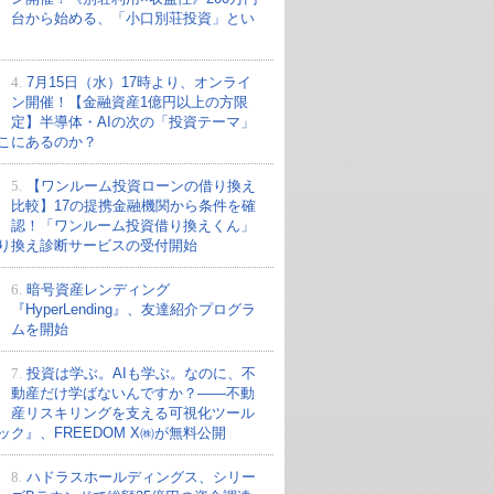
台から始める、「小口別荘投資」とい
4.
7月15日（水）17時より、オンライ
ン開催！【金融資産1億円以上の方限
定】半導体・AIの次の「投資テーマ」
こにあるのか？
5.
【ワンルーム投資ローンの借り換え
比較】17の提携金融機関から条件を確
認！「ワンルーム投資借り換えくん」
り換え診断サービスの受付開始
6.
暗号資産レンディング
『HyperLending』、友達紹介プログラ
ムを開始
7.
投資は学ぶ。AIも学ぶ。なのに、不
動産だけ学ばないんですか？——不動
産リスキリングを支える可視化ツール
ック』、FREEDOM X㈱が無料公開
8.
ハドラスホールディングス、シリー