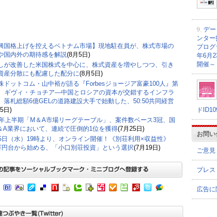
9.
デー
ンター
興国格上げを控えるベトナム市場】現地駐在員が、株式市場の
プログラ
や国内外の期待感を解説
(8月5日)
年6月
開催～
しが改善した米国株式を中心に、株式資産を増やしつつ、引き
資産分散にも配慮した配分に
(8月5日)
株ドットコム・山中裕が語る『Forbesジョージア富豪100人』第
弾、ギヴィ・チョチア―中国とロシアの資本が交錯するインフラ
。落札総額6億GELの道路建設大手で始動した、50:50共同経営
ドID1
5日)
26年上半期「M＆A市場リーグテーブル」、案件数ベース3冠、国
＆A業界において、連続で圧倒的1位を獲得
(7月25日)
お問い
15日（水）19時より、オンライン開催！《別荘利用×収益性》
0万円台から始める、「小口別荘投資」という選択
(7月19日)
ご意見
プレス
広告に