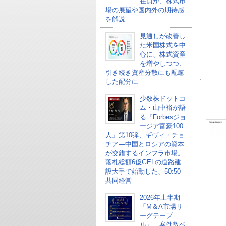
在員が、株式市
場の展望や国内外の期待感
を解説
見通しが改善し
た米国株式を中
心に、株式資産
を増やしつつ、
引き続き資産分散にも配慮
した配分に
少数株ドットコ
ム・山中裕が語
る『Forbesジョ
ージア富豪100
人』第10弾、ギヴィ・チョ
チア―中国とロシアの資本
が交錯するインフラ市場。
落札総額6億GELの道路建
設大手で始動した、50:50
共同経営
2026年上半期
「M＆A市場リ
ーグテーブ
ル」、案件数ベ