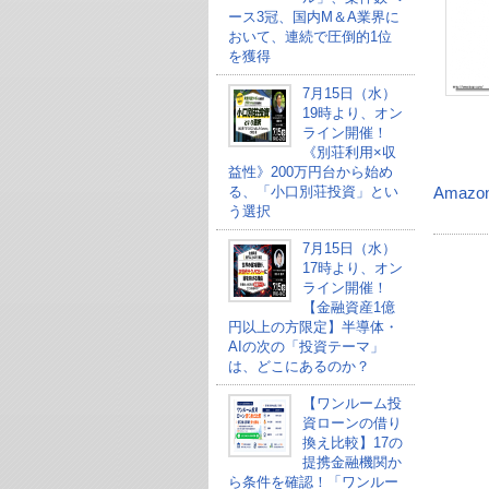
ース3冠、国内M＆A業界に
おいて、連続で圧倒的1位
を獲得
7月15日（水）
19時より、オン
ライン開催！
《別荘利用×収
益性》200万円台から始め
る、「小口別荘投資」とい
Amazo
う選択
7月15日（水）
17時より、オン
ライン開催！
【金融資産1億
円以上の方限定】半導体・
AIの次の「投資テーマ」
は、どこにあるのか？
【ワンルーム投
資ローンの借り
換え比較】17の
提携金融機関か
ら条件を確認！「ワンルー