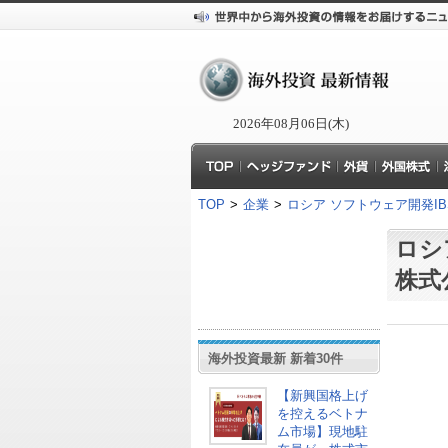
2026年08月06日(木)
TOP
>
企業
>
ロシア ソフトウェア開発IB
ロシ
株式
海外投資最新 新着30件
【新興国格上げ
を控えるベトナ
ム市場】現地駐