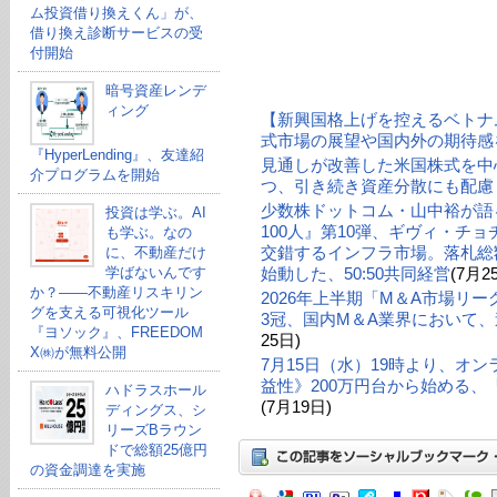
ム投資借り換えくん」が、
借り換え診断サービスの受
付開始
暗号資産レンデ
ィング
【新興国格上げを控えるベトナ
式市場の展望や国内外の期待感
『HyperLending』、友達紹
見通しが改善した米国株式を中
介プログラムを開始
つ、引き続き資産分散にも配慮
少数株ドットコム・山中裕が語る
投資は学ぶ。AI
100人』第10弾、ギヴィ・チ
も学ぶ。なの
交錯するインフラ市場。落札総額
に、不動産だけ
学ばないんです
始動した、50:50共同経営
(7月2
か？——不動産リスキリン
2026年上半期「M＆A市場リ
グを支える可視化ツール
3冠、国内M＆A業界において、
『ヨソック』、FREEDOM
25日)
X㈱が無料公開
7月15日（水）19時より、オ
益性》200万円台から始める
ハドラスホール
(7月19日)
ディングス、シ
リーズBラウン
ドで総額25億円
の資金調達を実施