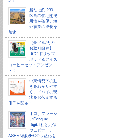
新たに約 230
区画の住宅開発
用地を確保、海
外事業の成長を
加速
【豪ドル/円の
お取引限定】
UCC ドリップ
ポッド＆アイス
コーヒーセットプレゼン
ト！
中東情勢下の動
きをわかりやす
く。ドバイの現
状をお伝えする
冊子を配布！
オロ、マレーシ
アConquer
Digital社と共催
ウェビナー。
ASEAN越境ECの収益化を