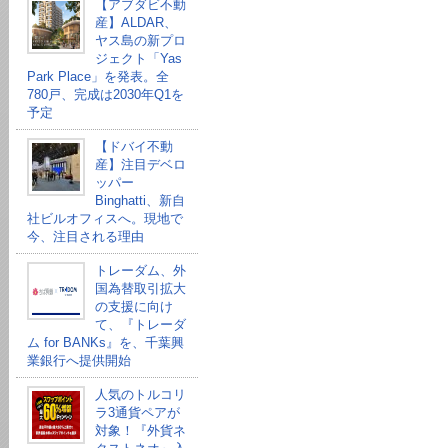
【アブダビ不動
産】ALDAR、
ヤス島の新プロ
ジェクト「Yas
Park Place」を発表。全
780戸、完成は2030年Q1を
予定
【ドバイ不動
産】注目デベロ
ッパー
Binghatti、新自
社ビルオフィスへ。現地で
今、注目される理由
トレーダム、外
国為替取引拡大
の支援に向け
て、『トレーダ
ム for BANKs』を、千葉興
業銀行へ提供開始
人気のトルコリ
ラ3通貨ペアが
対象！『外貨ネ