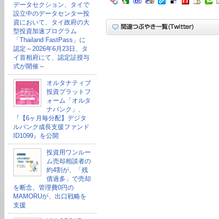
データセクション、タイで
設立中のデータセンター投
資において、タイ政府の大
型投資加速プログラム
「Thailand FastPass」に
認定～2026年6月23日、タ
イ首相府にて、認定証授与
式が開催～
オルタナティブ
投資プラットフ
ォーム「オルタ
ナバンク」、
『【6ヶ月毎分配】デジタ
ルバンク成長支援ファンド
ID1099』を公開
投資用ワンルー
ム売却相談者の
約4割が、「残
債過多」で売却
を断念。管理費0円の
MAMORUが、出口戦略を
支援