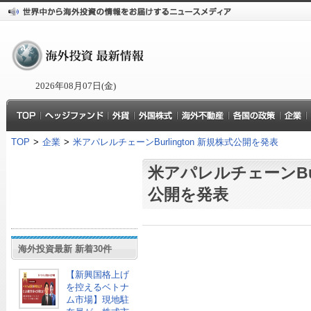
2026年08月07日(金)
TOP
>
企業
>
米アパレルチェーンBurlington 新規株式公開を発表
米アパレルチェーンBurl
公開を発表
海外投資最新 新着30件
【新興国格上げ
を控えるベトナ
ム市場】現地駐