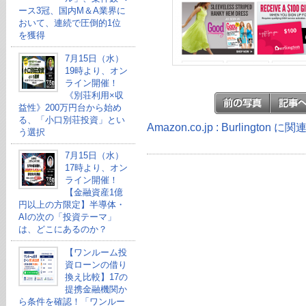
ース3冠、国内M＆A業界に
おいて、連続で圧倒的1位
を獲得
7月15日（水）
19時より、オン
ライン開催！
《別荘利用×収
益性》200万円台から始め
る、「小口別荘投資」とい
Amazon.co.jp : Burlington
う選択
7月15日（水）
17時より、オン
ライン開催！
【金融資産1億
円以上の方限定】半導体・
AIの次の「投資テーマ」
は、どこにあるのか？
【ワンルーム投
資ローンの借り
換え比較】17の
提携金融機関か
ら条件を確認！「ワンルー