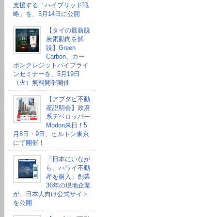
支援する「ハイブリッド戦
略」を、5月14日に公開
【タイの最新脱
炭素動向を解
説】Green
Carbon、カー
ボンクレジットパイプライ
ンセミナーを、5月19日
（火）無料開催開催
【アブダビ不動
産説明会】政府
系デベロッパー
Modon来日！5
月8日・9日、ヒルトン東京
にて開催！
「日本にいなが
ら、ハワイ不動
産を購入」創業
36年の現地企業
が、日本人向け公式サイト
を公開