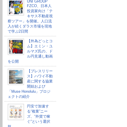
UNI GROUP
FZCO、日本人
投資家向け「テ
キサス不動産視
察ツアー」を開催。人口流
入が続くダラス市場を現地
で学ぶ2日間
【外為どっとコ
ム】エミン・ユ
ルマズ氏の、ド
ル円見通し動画
を公開
【プレスリリー
ス】ハワイ不動
産に関する協業
開始および
「Muse Honolulu」プロジ
ェクトの紹介
円安で加速す
る“複業”ニー
ズ、“外貨で稼
ぐ”という選択
肢。