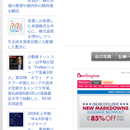
在員が、株式市
場の展望や国内外の期待感
を解説
見通しが改善し
た米国株式を中
心に、株式資産
を増やしつつ、
引き続き資産分散にも配慮
した配分に
少数株ドットコ
ム・山中裕が語
る『Forbesジョ
ージア富豪100
人』第10弾、ギヴィ・チョ
チア―中国とロシアの資本
が交錯するインフラ市場。
落札総額6億GELの道路建
設大手で始動した、50:50
共同経営
2026年上半期
「M＆A市場リ
ーグテーブ
ル」、案件数ベ