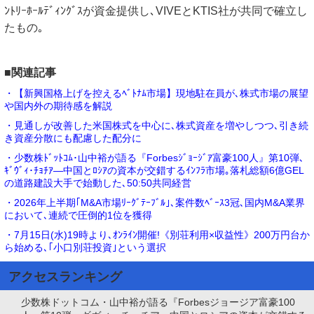
ﾝﾄﾘｰﾎｰﾙﾃﾞｨﾝｸﾞｽが資金提供し､VIVEとKTIS社が共同で確立し
たもの｡
■関連記事
・【新興国格上げを控えるﾍﾞﾄﾅﾑ市場】現地駐在員が､株式市場の展望
や国内外の期待感を解説
・見通しが改善した米国株式を中心に､株式資産を増やしつつ､引き続
き資産分散にも配慮した配分に
・少数株ﾄﾞｯﾄｺﾑ･山中裕が語る『Forbesｼﾞｮｰｼﾞｱ富豪100人』第10弾､
ｷﾞｳﾞｨ･ﾁｮﾁｱ―中国とﾛｼｱの資本が交錯するｲﾝﾌﾗ市場｡落札総額6億GEL
の道路建設大手で始動した､50:50共同経営
・2026年上半期｢M&A市場ﾘｰｸﾞﾃｰﾌﾞﾙ｣､案件数ﾍﾞｰｽ3冠､国内M&A業界
において､連続で圧倒的1位を獲得
・7月15日(水)19時より､ｵﾝﾗｲﾝ開催!《別荘利用×収益性》200万円台か
ら始める､｢小口別荘投資｣という選択
アクセスランキング
少数株ドットコム・山中裕が語る『Forbesジョージア富豪100