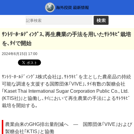
ｻﾝﾄﾘｰﾎｰﾙﾃﾞｨﾝｸﾞｽ､再生農業の手法を用いたｻﾄｳｷﾋﾞ栽培
を､ﾀｲで開始
2024年6月15日 17:00
ｻﾝﾄﾘｰﾎｰﾙﾃﾞｨﾝｸﾞｽ株式会社は､ｻﾄｳｷﾋﾞを主とした農産品の持続
可能な調達を支援する国際団体｢VIVE｣､ﾀｲ有数の製糖会社
｢Kaset Thai International Sugar Corporation Public Co., Ltd.
(KTIS社)｣と協働し､ﾀｲにおいて再生農業の手法によるｻﾄｳｷﾋﾞ
栽培を開始する｡
農業由来のGHG排出量削減へ ― 国際団体｢VIVE｣および
製糖会社｢KTIS｣と協働