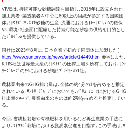
VIVEは､持続可能な砂糖調達を目指し､2015年に設立された､
加工業者･製造業者を中心に80以上の組織が参加する国際団
体｡ｻﾄｳｷﾋﾞおよび砂糖の生産･流通におけるﾄﾚｰｻﾋﾞﾘﾃｨの確保
や､環境･社会面に配慮した持続可能な砂糖の供給を目的とし
たﾌﾟﾛｸﾞﾗﾑを提供している｡
同社は2023年8月に､日本企業で初めて同団体に加盟した(
https://www.suntory.co.jp/news/article/14449.html
参照)｡また､
KTIS社は世界最大級のｻﾄｳｷﾋﾞの圧搾工場を所有しており､ｻﾝﾄ
ﾘｰｸﾞﾙｰﾌﾟのﾀｲにおける砂糖ｻﾌﾟﾗｲﾔｰの1社｡
農林業由来のGHG排出量は､全体の約4分の1を占めると推定
されている｡ｻﾝﾄﾘｰｸﾞﾙｰﾌﾟにおいても､ﾊﾞﾘｭｰﾁｪｰﾝにおけるGHG
排出量の中で､農業由来のものは約2割を占めると推定してい
る｡
今回､省耕起栽培や有機肥料を用いるなど再生農業の手法に
より､ｻﾄｳｷﾋﾞ栽培における脱炭素促進を目指す｡この手法は､ｻ