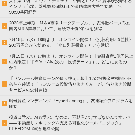
人』第10弾、ギヴィ・チョチア―中国とロシアの資本が交錯する
1
インフラ市場。落札総額6億GELの道路建設大手で始動した、
50:50共同経営
2026年上半期「M＆A市場リーグテーブル」、案件数ベース3冠、
2
国内M＆A業界において、連続で圧倒的1位を獲得
7月15日（水）19時より、オンライン開催！《別荘利用×収益性》
3
200万円台から始める、「小口別荘投資」という選択
7月15日（水）17時より、オンライン開催！【金融資産1億円以上
の方限定】半導体・AIの次の「投資テーマ」は、どこにあるの
4
か？
【ワンルーム投資ローンの借り換え比較】17の提携金融機関から
条件を確認！「ワンルーム投資借り換えくん」が、借り換え診断
5
サービスの受付開始
暗号資産レンディング『HyperLending』、友達紹介プログラムを
6
開始
投資は学ぶ。AIも学ぶ。なのに、不動産だけ学ばないんですか？
——不動産リスキリングを支える可視化ツール『ヨソック』、
7
FREEDOM X㈱が無料公開