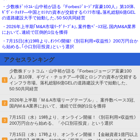
・少数株ﾄﾞｯﾄｺﾑ･山中裕が語る『Forbesｼﾞｮｰｼﾞｱ富豪100人』第10弾､
ｷﾞｳﾞｨ･ﾁｮﾁｱ―中国とﾛｼｱの資本が交錯するｲﾝﾌﾗ市場｡落札総額6億GEL
の道路建設大手で始動した､50:50共同経営
・2026年上半期｢M&A市場ﾘｰｸﾞﾃｰﾌﾞﾙ｣､案件数ﾍﾞｰｽ3冠､国内M&A業界
において､連続で圧倒的1位を獲得
・7月15日(水)19時より､ｵﾝﾗｲﾝ開催!《別荘利用×収益性》200万円台か
ら始める､｢小口別荘投資｣という選択
アクセスランキング
少数株ドットコム・山中裕が語る『Forbesジョージア富豪100
人』第10弾、ギヴィ・チョチア―中国とロシアの資本が交錯する
1
インフラ市場。落札総額6億GELの道路建設大手で始動した、
50:50共同経営
2026年上半期「M＆A市場リーグテーブル」、案件数ベース3冠、
2
国内M＆A業界において、連続で圧倒的1位を獲得
7月15日（水）19時より、オンライン開催！《別荘利用×収益性》
3
200万円台から始める、「小口別荘投資」という選択
7月15日（水）17時より、オンライン開催！【金融資産1億円以上