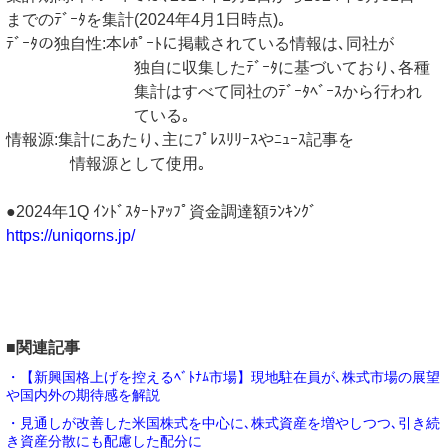
までのﾃﾞｰﾀを集計(2024年4月1日時点)｡
ﾃﾞｰﾀの独自性:本ﾚﾎﾟｰﾄに掲載されている情報は､同社が
独自に収集したﾃﾞｰﾀに基づいており､各種
集計はすべて同社のﾃﾞｰﾀﾍﾞｰｽから行われ
ている｡
情報源:集計にあたり､主にﾌﾟﾚｽﾘﾘｰｽやﾆｭｰｽ記事を
情報源として使用｡
●2024年1Q ｲﾝﾄﾞｽﾀｰﾄｱｯﾌﾟ資金調達額ﾗﾝｷﾝｸﾞ
https://uniqorns.jp/
■関連記事
・【新興国格上げを控えるﾍﾞﾄﾅﾑ市場】現地駐在員が､株式市場の展望
や国内外の期待感を解説
・見通しが改善した米国株式を中心に､株式資産を増やしつつ､引き続
き資産分散にも配慮した配分に