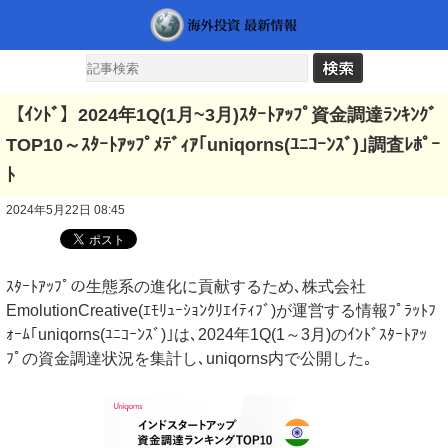
【ｲﾝﾄﾞ】2024年1Q(1月~3月)ｽﾀｰﾄｱｯﾌﾟ資金調達ﾗﾝｷﾝｸﾞ
TOP10～ｽﾀｰﾄｱｯﾌﾟﾒﾃﾞｨｱ｢uniqorns(ﾕﾆｺｰﾝｽﾞ)｣調査ﾚﾎﾟｰ
ﾄ
2024年5月22日 08:45
ｽﾀｰﾄｱｯﾌﾟの生態系の進化に貢献するため､株式会社
EmolutionCreative(ｴﾓﾘｭｰｼｮﾝｸﾘｴｲﾃｨﾌﾞ)が運営する情報ﾌﾟﾗｯﾄﾌ
ｫｰﾑ｢uniqorns(ﾕﾆｺｰﾝｽﾞ)｣は､2024年1Q(1～3月)のｲﾝﾄﾞｽﾀｰﾄｱｯ
ﾌﾟの資金調達状況を集計し､uniqorns内で公開した｡