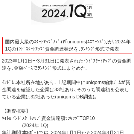
国内最大級のｽﾀｰﾄｱｯﾌﾟﾒﾃﾞｨｱ｢uniqorns(ﾕﾆｺｰﾝｽﾞ)｣が､2024年
1Qのｲﾝﾄﾞｽﾀｰﾄｱｯﾌﾟ資金調達状況を､ﾗﾝｷﾝｸﾞ形式で発表
2023年1月1日〜3月31日に発表されたｲﾝﾄﾞｽﾀｰﾄｱｯﾌﾟの資金調
達を､金額ﾍﾞｰｽでﾗﾝｷﾝｸﾞ形式にまとめた｡
ｲﾝﾄﾞに本社所在地があり､上記期間中にuniqorns編集ﾁｰﾑが資
金調達を確認した企業は33社あり､そのうち調達額を公表し
ている企業は32社あった(uniqorns DB調査)｡
【調査概要】
ﾀｲﾄﾙ:ｲﾝﾄﾞｽﾀｰﾄｱｯﾌﾟ資金調達額ﾗﾝｷﾝｸﾞTOP10
(2024年 1Q)
集計期間:本ﾚﾎﾟｰﾄでは､2024年1月1日から2024年3月31日