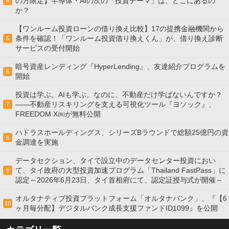
の方限定】半導体・AIの次の「投資テーマ」は、どこにあるの
4
か？
【ワンルーム投資ローンの借り換え比較】17の提携金融機関から
条件を確認！「ワンルーム投資借り換えくん」が、借り換え診断
5
サービスの受付開始
暗号資産レンディング『HyperLending』、友達紹介プログラムを
6
開始
投資は学ぶ。AIも学ぶ。なのに、不動産だけ学ばないんですか？
——不動産リスキリングを支える可視化ツール『ヨソック』、
7
FREEDOM X㈱が無料公開
ハドラスホールディングス、シリーズBラウンドで総額25億円の資
8
金調達を実施
データセクション、タイで設立中のデータセンター投資におい
て、タイ政府の大型投資加速プログラム「Thailand FastPass」に
9
認定～2026年6月23日、タイ首相府にて、認定証授与式が開催～
オルタナティブ投資プラットフォーム「オルタナバンク」、『【6
10
ヶ月毎分配】デジタルバンク成長支援ファンドID1099』を公開