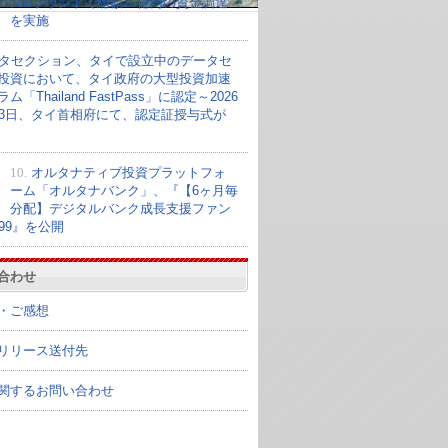
ズBラウンドで総額25億円の資金調達
を実施
タセクション、タイで設立中のデータセ
投資において、タイ政府の大型投資加速
ム「Thailand FastPass」に認定～2026
23日、タイ首相府にて、認定証授与式が
10.
オルタナティブ投資プラットフォ
ーム「オルタナバンク」、『【6ヶ月毎
分配】デジタルバンク成長支援ファン
099』を公開
合わせ
・ご感想
リリース送付先
関するお問い合わせ