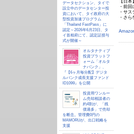
【日本
データセクション、タイで
・前回
設立中のデータセンター投
・サス
資において、タイ政府の大
・さら
型投資加速プログラム
「Thailand FastPass」に
認定～2026年6月23日、タ
Amazo
イ首相府にて、認定証授与
式が開催～
オルタナティブ
投資プラットフ
ォーム「オルタ
ナバンク」、
『【6ヶ月毎分配】デジタ
ルバンク成長支援ファンド
ID1099』を公開
投資用ワンルー
ム売却相談者の
約4割が、「残
債過多」で売却
を断念。管理費0円の
MAMORUが、出口戦略を
支援