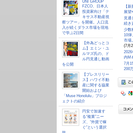
UNI GROUP
FZCO、日本人
【新
投資家向け「テ
展望
キサス不動産視
見通
察ツアー」を開催。人口流
続き
入が続くダラス市場を現地
少数
で学ぶ2日間
10
市場
【外為どっとコ
(7月2
ム】エミン・ユ
20
ルマズ氏の、ド
内M
ル円見通し動画
7月
を公開
20
【プレスリリー
ス】ハワイ不動
産に関する協業
開始および
「Muse Honolulu」プロジ
ェクトの紹介
円安で加速す
る“複業”ニー
ズ、“外貨で稼
ぐ”という選択
肢。