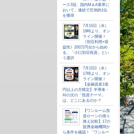
ース3冠、国内M＆A業界に
おいて、連続で圧倒的1位
を獲得
7月15日（水）
19時より、オン
ライン開催！
《別荘利用×収
益性》200万円台から始め
る、「小口別荘投資」とい
う選択
7月15日（水）
17時より、オン
ライン開催！
【金融資産1億
円以上の方限定】半導体・
AIの次の「投資テーマ」
は、どこにあるのか？
【ワンルーム投
資ローンの借り
換え比較】17の
提携金融機関か
ら条件を確認！「ワンルー