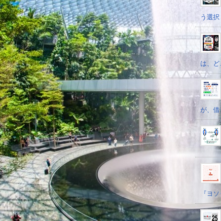
う選択
は、ど
が、借
『ヨソ