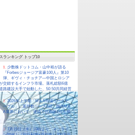
スランキング トップ10
1.
少数株ドットコム・山中裕が語る
『Forbesジョージア富豪100人』第10
弾、ギヴィ・チョチア―中国とロシア
が交錯するインフラ市場。落札総額6億
の道路建設大手で始動した、50:50共同経営
2.
2026年上半期「M＆A市場リーグテ
ーブル」、案件数ベース3冠、国内M＆
A業界において、連続で圧倒的1位を獲
3.
7月15日（水）19時より、オンライ
ン開催！《別荘利用×収益性》200万円