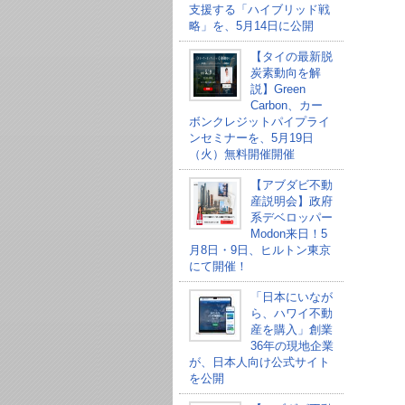
支援する「ハイブリッド戦
略」を、5月14日に公開
【タイの最新脱
炭素動向を解
説】Green
Carbon、カー
ボンクレジットパイプライ
ンセミナーを、5月19日
（火）無料開催開催
【アブダビ不動
産説明会】政府
系デベロッパー
Modon来日！5
月8日・9日、ヒルトン東京
にて開催！
「日本にいなが
ら、ハワイ不動
産を購入」創業
36年の現地企業
が、日本人向け公式サイト
を公開