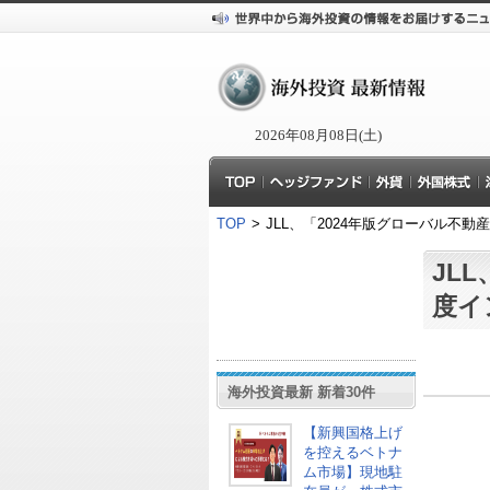
2026年08月08日(土)
TOP
>
JLL、「2024年版グローバル不
JL
度イ
海外投資最新 新着30件
【新興国格上げ
を控えるベトナ
ム市場】現地駐