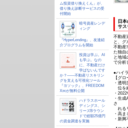
ム投資借り換えくん」が、
借り換え診断サービスの受
付開始
日本
暗号資産レンデ
サス
ィング
不動産
『HyperLending』、友達紹
と、グ
介プログラムを開始
不動産
た独自
投資は学ぶ。AI
と地域
も学ぶ。なの
で分析
に、不動産だけ
学ばないんです
●ハイ
か？——不動産リスキリン
【グロ
グを支える可視化ツール
・透明
『ヨソック』、FREEDOM
位を
X㈱が無料公開
・20
・生成
ハドラスホール
さ
ディングス、シ
れる
リーズBラウン
・高ま
ドで総額25億円
・新興
の資金調達を実施