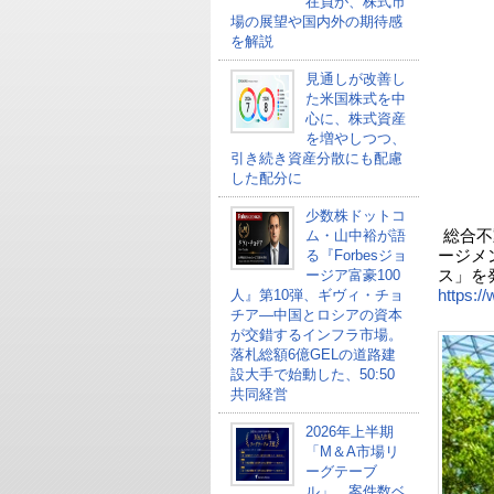
在員が、株式市
場の展望や国内外の期待感
を解説
見通しが改善し
た米国株式を中
心に、株式資産
を増やしつつ、
引き続き資産分散にも配慮
した配分に
少数株ドットコ
ム・山中裕が語
総合不
る『Forbesジョ
ージメ
ージア富豪100
ス」を
人』第10弾、ギヴィ・チョ
https://
チア―中国とロシアの資本
が交錯するインフラ市場。
落札総額6億GELの道路建
設大手で始動した、50:50
共同経営
2026年上半期
「M＆A市場リ
ーグテーブ
ル」、案件数ベ