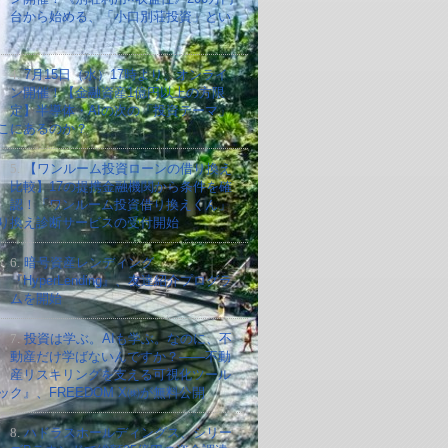
台から始める、「小口別荘投資」とい
4.
7月15日（水）17時より、オンライ
ン開催！【金融資産1億円以上の方限
定】半導体・AIの次の「投資テーマ」
こにあるのか？
5.
【ワンルーム投資ローンの借り換え
比較】17の提携金融機関から条件を確
認！「ワンルーム投資借り換えくん」
り換え診断サービスの受付開始
6.
暗号資産レンディング
『HyperLending』、友達紹介プログラ
ムを開始
7.
投資は学ぶ。AIも学ぶ。なのに、不
動産だけ学ばないんですか？——不動
産リスキリングを支える可視化ツール
ック』、FREEDOM X㈱が無料公開
8.
ハドラスホールディングス、シリー