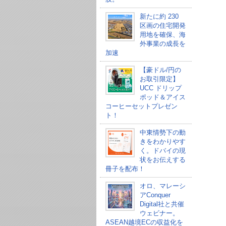
新たに約 230
区画の住宅開発
用地を確保、海
外事業の成長を
加速
【豪ドル/円の
お取引限定】
UCC ドリップ
ポッド＆アイス
コーヒーセットプレゼン
ト！
中東情勢下の動
きをわかりやす
く。ドバイの現
状をお伝えする
冊子を配布！
オロ、マレーシ
アConquer
Digital社と共催
ウェビナー。
ASEAN越境ECの収益化を