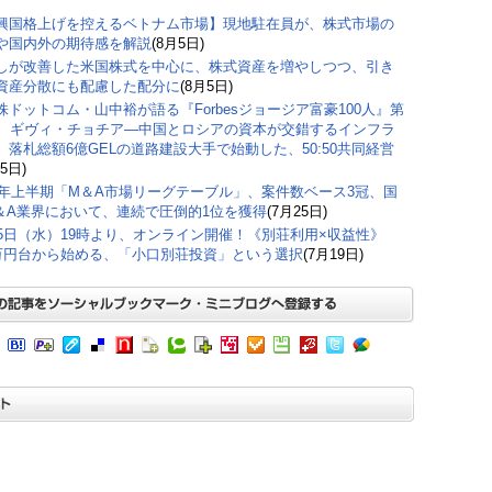
興国格上げを控えるベトナム市場】現地駐在員が、株式市場の
や国内外の期待感を解説
(8月5日)
しが改善した米国株式を中心に、株式資産を増やしつつ、引き
資産分散にも配慮した配分に
(8月5日)
株ドットコム・山中裕が語る『Forbesジョージア富豪100人』第
弾、ギヴィ・チョチア―中国とロシアの資本が交錯するインフラ
。落札総額6億GELの道路建設大手で始動した、50:50共同経営
5日)
26年上半期「M＆A市場リーグテーブル」、案件数ベース3冠、国
＆A業界において、連続で圧倒的1位を獲得
(7月25日)
15日（水）19時より、オンライン開催！《別荘利用×収益性》
0万円台から始める、「小口別荘投資」という選択
(7月19日)