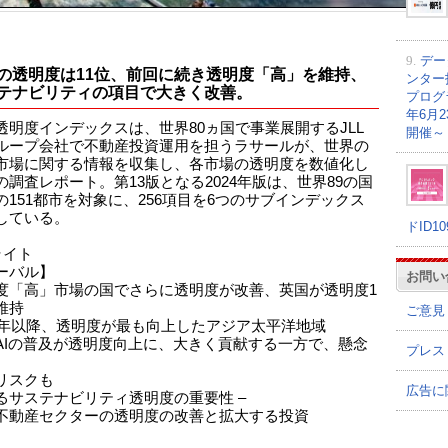
9.
デー
の透明度は11位、前回に続き透明度「高」を維持、
ンター
テナビリティの項目で大きく改善。
プログラ
年6月
透明度インデックスは、世界80ヵ国で事業展開するJLL
開催～
ループ会社で不動産投資運用を担うラサールが、世界の
市場に関する情報を収集し、各市場の透明度を数値化し
の調査レポート。第13版となる2024年版は、世界89の国
の151都市を対象に、256項目を6つのサブインデックス
している。
ドID1
ライト
ーバル】
お問い
度「高」市場の国でさらに透明度が改善、英国が透明度1
維持
ご意見
22年以降、透明度が最も向上したアジア太平洋地域
AIの普及が透明度向上に、大きく貢献する一方で、懸念
プレス
リスクも
広告に
るサステナビリティ透明度の重要性 –
不動産セクターの透明度の改善と拡大する投資