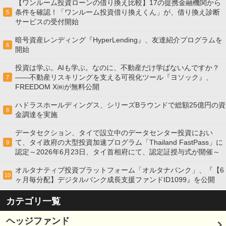
【ワンルーム投資ローンの借り換え比較】17の提携金融機関から
条件を確認！「ワンルーム投資借り換えくん」が、借り換え診断
5
サービスの受付開始
暗号資産レンディング『HyperLending』、友達紹介プログラムを
6
開始
投資は学ぶ。AIも学ぶ。なのに、不動産だけ学ばないんですか？
——不動産リスキリングを支える可視化ツール『ヨソック』、
7
FREEDOM X㈱が無料公開
ハドラスホールディングス、シリーズBラウンドで総額25億円の資
8
金調達を実施
データセクション、タイで設立中のデータセンター投資におい
て、タイ政府の大型投資加速プログラム「Thailand FastPass」に
9
認定～2026年6月23日、タイ首相府にて、認定証授与式が開催～
オルタナティブ投資プラットフォーム「オルタナバンク」、『【6
10
ヶ月毎分配】デジタルバンク成長支援ファンドID1099』を公開
カテゴリ一覧
ヘッジファンド