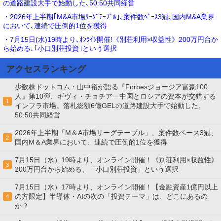
の道路建設大手で始動した､50:50共同経営
・2026年上半期｢M&A市場ﾘｰｸﾞﾃｰﾌﾞﾙ｣､案件数ﾍﾞｰｽ3冠､国内M&A業界
において､連続で圧倒的1位を獲得
・7月15日(水)19時より､ｵﾝﾗｲﾝ開催!《別荘利用×収益性》200万円台か
ら始める､｢小口別荘投資｣という選択
アクセスランキング
少数株ドットコム・山中裕が語る『Forbesジョージア富豪100
人』第10弾、ギヴィ・チョチア―中国とロシアの資本が交錯する
1
インフラ市場。落札総額6億GELの道路建設大手で始動した、
50:50共同経営
2026年上半期「M＆A市場リーグテーブル」、案件数ベース3冠、
2
国内M＆A業界において、連続で圧倒的1位を獲得
7月15日（水）19時より、オンライン開催！《別荘利用×収益性》
3
200万円台から始める、「小口別荘投資」という選択
7月15日（水）17時より、オンライン開催！【金融資産1億円以上
の方限定】半導体・AIの次の「投資テーマ」は、どこにあるの
4
か？