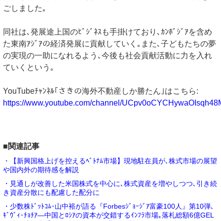
ごしました｡
同社は､発展途上国のﾋﾞｼﾞﾈｽも手掛けており､ｶﾝﾎﾞｼﾞｱを含め
た東南ｱｼﾞｱの経済発展に貢献していく｡また､子どもたちの夢
の実現の一助になれるよう､今後も社会貢献活動に力を入れ
ていくという｡
YouTubeﾁｬﾝﾈﾙ｢さきの海外不動産しか勝たん｣はこちら:
https://www.youtube.com/channel/UCpv0oCYCHywaOIsqh4
■関連記事
・【新興国格上げを控えるﾍﾞﾄﾅﾑ市場】現地駐在員が､株式市場の展望
や国内外の期待感を解説
・見通しが改善した米国株式を中心に､株式資産を増やしつつ､引き続
き資産分散にも配慮した配分に
・少数株ﾄﾞｯﾄｺﾑ･山中裕が語る『Forbesｼﾞｮｰｼﾞｱ富豪100人』第10弾､
ｷﾞｳﾞｨ･ﾁｮﾁｱ―中国とﾛｼｱの資本が交錯するｲﾝﾌﾗ市場｡落札総額6億GEL