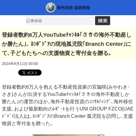
登録者数約6万人YouTubeﾁｬﾝﾈﾙ｢さきの海外不動産し
か勝たん｣､ ｶﾝﾎﾞｼﾞｱの現地孤児院｢Branch Center｣に
て､子どもたちへの支援物資と寄付金を贈る｡
2024年9月11日 00:00
登録者数約6万人を抱える不動産投資家の宮脇咲(みやわき･
さき)さんが出演するYouTubeﾁｬﾝﾈﾙ｢さきの海外不動産しか
勝たん｣の運営のほか､海外不動産投資のｺﾝｻﾙﾃｨﾝｸﾞ､海外移住
支援､および最新動向のﾚﾎﾟｰﾄを行うUNI GROUP FZCO(UAE
ﾄﾞﾊﾞｲ法人)は､ｶﾝﾎﾞｼﾞｱのBranch Center 孤児院を訪問し､支援
物資と寄付金を贈った｡