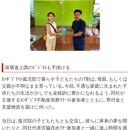
発展途上国のﾋﾞｼﾞﾈｽも手掛ける
ｶﾝﾎﾞｼﾞｱの孤児院で暮らす子どもたちの7割は､母親､もしくは
父親が不明なまま育っている｡今回､不遇な家庭に生まれた子
供たちの生活が少しでも金銭的に豊かになれるよう､同社が
主催するｶﾝﾎﾞｼﾞｱ不動産視察ﾂｱｰの参加者とともに､寄付金と
支援物資を届けに伺った｡
当日は､孤児院の子どもたちとも交流し､彼らに将来の夢を聞
いたりと､同社代表宮脇含めﾂｱｰ参加者と一緒に遊ぶ時間を過