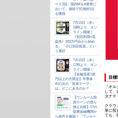
ース3冠、国内M＆A業界に
おいて、連続で圧倒的1位
を獲得
7月15日（水）
19時より、オン
ライン開催！
《別荘利用×収
益性》200万円台から始め
る、「小口別荘投資」とい
う選択
7月15日（水）
17時より、オン
ライン開催！
【金融資産1億
目標
円以上の方限定】半導体・
AIの次の「投資テーマ」
「オル
は、どこにあるのか？
して、
タナテ
【ワンルーム投
資ローンの借り
クラウ
換え比較】17の
単に投
提携金融機関か
ても、
ら条件を確認！「ワンルー