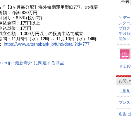
品『【3ヶ月毎分配】海外短期運用型ID777』の概要
額：2億6,820万円
9.
デー
回り：6.5％(税引前)
ンター
申込金額：1万円以上
プログラ
申込単位：1万円
年6月
成立金額：1,000万円以上の投資申込で成立
開催～
間：11月6日（水）12時 ～ 11月13日（水）14時
：
https://www.alternabank.jp/fund/detail?id=777
n.co.jp : 最新海外 に関連する商品
ドID1
お問い
ご意見
プレス
広告に