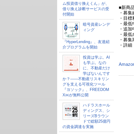
ム投資借り換えくん」が、
■新商
借り換え診断サービスの受
・募集総
付開始
・目標利
・最低
暗号資産レンデ
・追加
ィング
・最低
・募集期
『HyperLending』、友達紹
・詳細
介プログラムを開始
投資は学ぶ。AI
も学ぶ。なの
Amazo
に、不動産だけ
学ばないんです
か？——不動産リスキリン
グを支える可視化ツール
『ヨソック』、FREEDOM
X㈱が無料公開
ハドラスホール
ディングス、シ
リーズBラウン
ドで総額25億円
の資金調達を実施