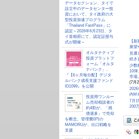
データセクション、タイで
設立中のデータセンター投
資において、タイ政府の大
型投資加速プログラム
「Thailand FastPass」に
認定～2026年6月23日、タ
イ首相府にて、認定証授与
【新
式が開催～
展望
オルタナティブ
見通
投資プラットフ
続き
ォーム「オルタ
少数
ナバンク」、
10
『【6ヶ月毎分配】デジタ
市場
ルバンク成長支援ファンド
(7月2
ID1099』を公開
20
内M
投資用ワンルー
7月
ム売却相談者の
20
約4割が、「残
債過多」で売却
を断念。管理費0円の
MAMORUが、出口戦略を
支援