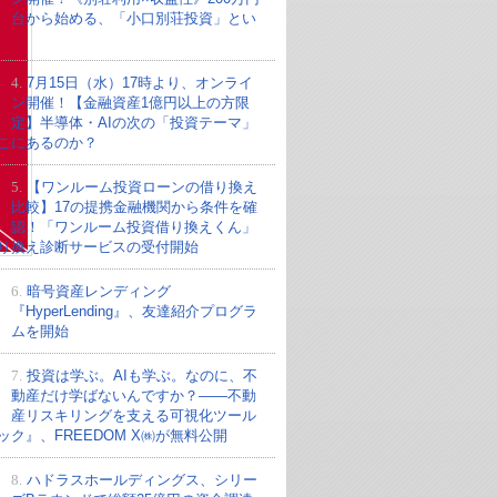
台から始める、「小口別荘投資」とい
4.
7月15日（水）17時より、オンライ
ン開催！【金融資産1億円以上の方限
定】半導体・AIの次の「投資テーマ」
こにあるのか？
5.
【ワンルーム投資ローンの借り換え
比較】17の提携金融機関から条件を確
認！「ワンルーム投資借り換えくん」
り換え診断サービスの受付開始
6.
暗号資産レンディング
『HyperLending』、友達紹介プログラ
ムを開始
7.
投資は学ぶ。AIも学ぶ。なのに、不
動産だけ学ばないんですか？——不動
産リスキリングを支える可視化ツール
ック』、FREEDOM X㈱が無料公開
8.
ハドラスホールディングス、シリー