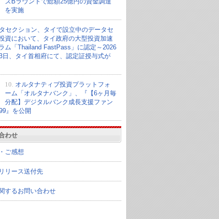
ズBラウンドで総額25億円の資金調達
を実施
タセクション、タイで設立中のデータセ
投資において、タイ政府の大型投資加速
ム「Thailand FastPass」に認定～2026
23日、タイ首相府にて、認定証授与式が
10.
オルタナティブ投資プラットフォ
ーム「オルタナバンク」、『【6ヶ月毎
分配】デジタルバンク成長支援ファン
099』を公開
合わせ
・ご感想
リリース送付先
関するお問い合わせ