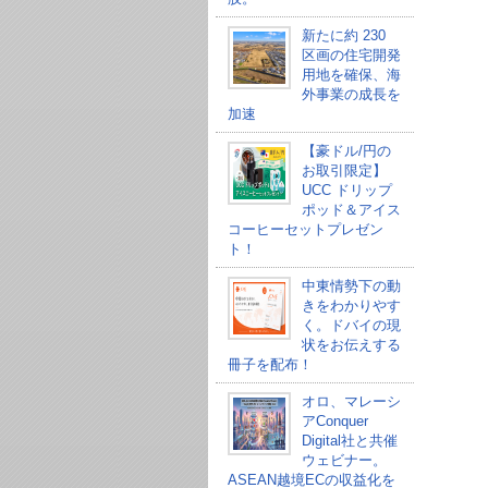
新たに約 230
区画の住宅開発
用地を確保、海
外事業の成長を
加速
【豪ドル/円の
お取引限定】
UCC ドリップ
ポッド＆アイス
コーヒーセットプレゼン
ト！
中東情勢下の動
きをわかりやす
く。ドバイの現
状をお伝えする
冊子を配布！
オロ、マレーシ
アConquer
Digital社と共催
ウェビナー。
ASEAN越境ECの収益化を