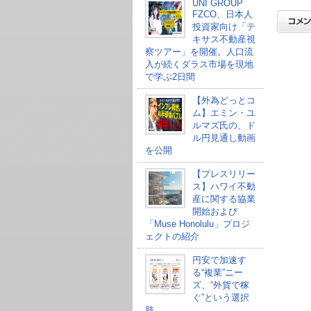
UNI GROUP
FZCO、日本人
投資家向け「テ
キサス不動産視
察ツアー」を開催。人口流
入が続くダラス市場を現地
で学ぶ2日間
【外為どっとコ
ム】エミン・ユ
ルマズ氏の、ド
ル円見通し動画
を公開
【プレスリリー
ス】ハワイ不動
産に関する協業
開始および
「Muse Honolulu」プロジ
ェクトの紹介
円安で加速す
る“複業”ニー
ズ、“外貨で稼
ぐ”という選択
肢。