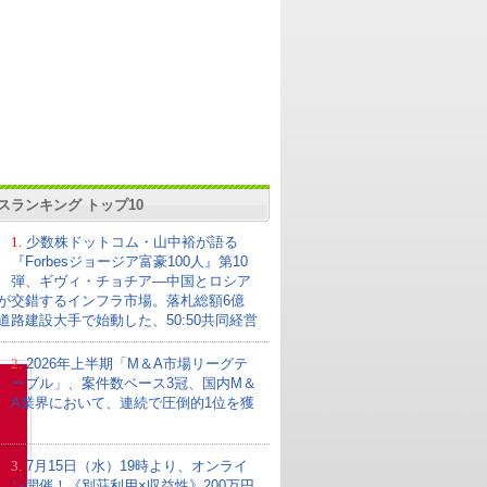
スランキング トップ10
1.
少数株ドットコム・山中裕が語る
『Forbesジョージア富豪100人』第10
弾、ギヴィ・チョチア―中国とロシア
が交錯するインフラ市場。落札総額6億
の道路建設大手で始動した、50:50共同経営
2.
2026年上半期「M＆A市場リーグテ
ーブル」、案件数ベース3冠、国内M＆
A業界において、連続で圧倒的1位を獲
3.
7月15日（水）19時より、オンライ
ン開催！《別荘利用×収益性》200万円