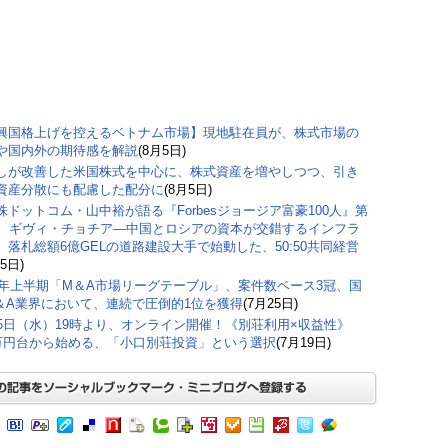
興国格上げを控えるベトナム市場】現地駐在員が、株式市場の
や国内外の期待感を解説
(8月5日)
しが改善した米国株式を中心に、株式資産を増やしつつ、引き
資産分散にも配慮した配分に
(8月5日)
株ドットコム・山中裕が語る『Forbesジョージア富豪100人』第
弾、ギヴィ・チョチア―中国とロシアの資本が交錯するインフラ
。落札総額6億GELの道路建設大手で始動した、50:50共同経営
5日)
26年上半期「M＆A市場リーグテーブル」、案件数ベース3冠、国
＆A業界において、連続で圧倒的1位を獲得
(7月25日)
15日（水）19時より、オンライン開催！《別荘利用×収益性》
0万円台から始める、「小口別荘投資」という選択
(7月19日)