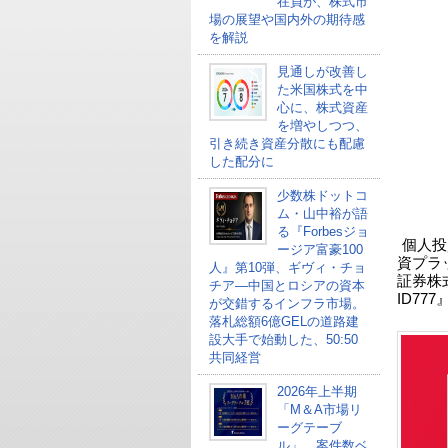
在員が、株式市
場の展望や国内外の期待感
を解説
見通しが改善し
た米国株式を中
心に、株式資産
を増やしつつ、
引き続き資産分散にも配慮
した配分に
少数株ドットコ
ム・山中裕が語
る『Forbesジョ
個人投
ージア富豪100
資プラ
人』第10弾、ギヴィ・チョ
証券株
チア―中国とロシアの資本
ID77
が交錯するインフラ市場。
落札総額6億GELの道路建
設大手で始動した、50:50
共同経営
2026年上半期
「M＆A市場リ
ーグテーブ
ル」、案件数ベ