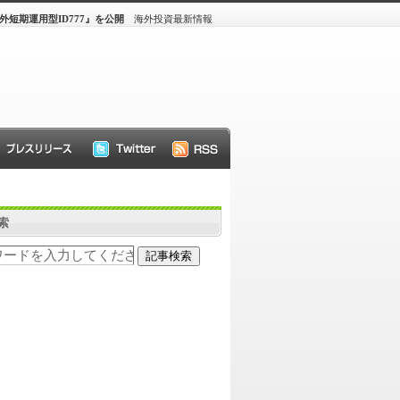
短期運用型ID777』を公開
海外投資最新情報
索