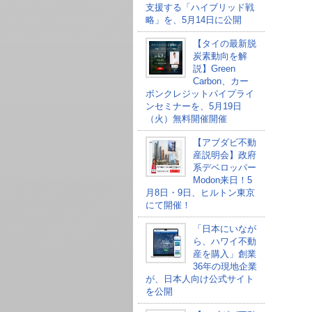
支援する「ハイブリッド戦
略」を、5月14日に公開
【タイの最新脱
炭素動向を解
説】Green
Carbon、カー
ボンクレジットパイプライ
ンセミナーを、5月19日
（火）無料開催開催
【アブダビ不動
産説明会】政府
系デベロッパー
Modon来日！5
月8日・9日、ヒルトン東京
にて開催！
「日本にいなが
ら、ハワイ不動
産を購入」創業
36年の現地企業
が、日本人向け公式サイト
を公開