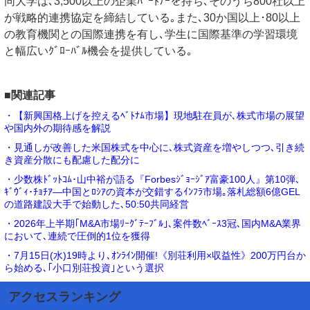
同大学は､3,500以上の企業ﾊﾟｰﾄﾅｰを持ち､そのうち800社以上
が戦略的連携協定を締結している｡また､30か国以上･80以上
の教育機関との国際連携を有し､学生に国際基準の学習環境
と幅広いｸﾞﾛｰﾊﾞﾙ機会を提供している｡
■関連記事
・【新興国格上げを控えるﾍﾞﾄﾅﾑ市場】現地駐在員が､株式市場の展望
や国内外の期待感を解説
・見通しが改善した米国株式を中心に､株式資産を増やしつつ､引き続
き資産分散にも配慮した配分に
・少数株ﾄﾞｯﾄｺﾑ･山中裕が語る『Forbesｼﾞｮｰｼﾞｱ富豪100人』第10弾､
ｷﾞｳﾞｨ･ﾁｮﾁｱ―中国とﾛｼｱの資本が交錯するｲﾝﾌﾗ市場｡落札総額6億GEL
の道路建設大手で始動した､50:50共同経営
・2026年上半期｢M&A市場ﾘｰｸﾞﾃｰﾌﾞﾙ｣､案件数ﾍﾞｰｽ3冠､国内M&A業界
において､連続で圧倒的1位を獲得
・7月15日(水)19時より､ｵﾝﾗｲﾝ開催!《別荘利用×収益性》200万円台か
ら始める､｢小口別荘投資｣という選択
アクセスランキング