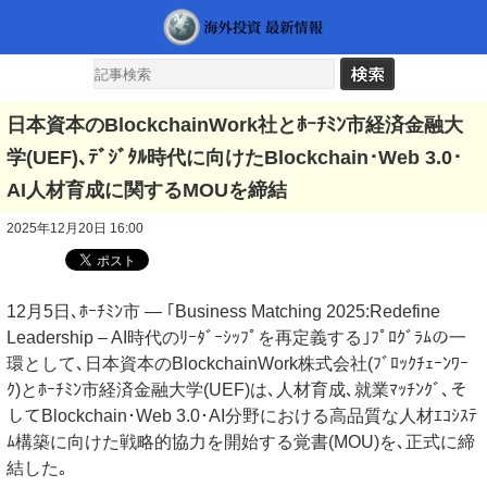
日本資本のBlockchainWork社とﾎｰﾁﾐﾝ市経済金融大
学(UEF)､ﾃﾞｼﾞﾀﾙ時代に向けたBlockchain･Web 3.0･
AI人材育成に関するMOUを締結
2025年12月20日 16:00
12月5日､ﾎｰﾁﾐﾝ市 — ｢Business Matching 2025:Redefine
Leadership – AI時代のﾘｰﾀﾞｰｼｯﾌﾟを再定義する｣ﾌﾟﾛｸﾞﾗﾑの一
環として､日本資本のBlockchainWork株式会社(ﾌﾞﾛｯｸﾁｪｰﾝﾜｰ
ｸ)とﾎｰﾁﾐﾝ市経済金融大学(UEF)は､人材育成､就業ﾏｯﾁﾝｸﾞ､そ
してBlockchain･Web 3.0･AI分野における高品質な人材ｴｺｼｽﾃ
ﾑ構築に向けた戦略的協力を開始する覚書(MOU)を､正式に締
結した｡