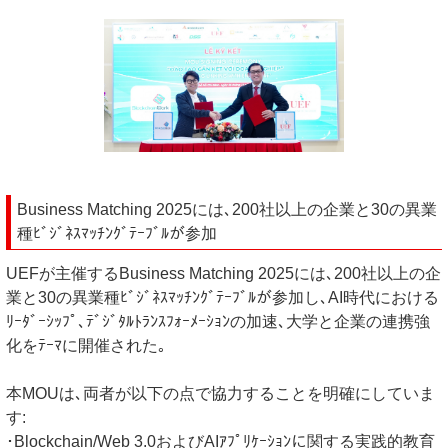
Business Matching 2025には､200社以上の企業と30の異業
種ﾋﾞｼﾞﾈｽﾏｯﾁﾝｸﾞﾃｰﾌﾞﾙが参加
UEFが主催するBusiness Matching 2025には､200社以上の企
業と30の異業種ﾋﾞｼﾞﾈｽﾏｯﾁﾝｸﾞﾃｰﾌﾞﾙが参加し､AI時代における
ﾘｰﾀﾞｰｼｯﾌﾟ､ﾃﾞｼﾞﾀﾙﾄﾗﾝｽﾌｫｰﾒｰｼｮﾝの加速､大学と企業の連携強
化をﾃｰﾏに開催された｡
本MOUは､両者が以下の点で協力することを明確にしていま
す:
･Blockchain/Web 3.0およびAIｱﾌﾟﾘｹｰｼｮﾝに関する実践的教育