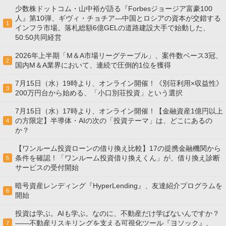
少数株ドットコム・山中裕が語る『Forbesジョージア富豪100
人』第10弾、ギヴィ・チョチア―中国とロシアの資本が交錯する
1
インフラ市場。落札総額6億GELの道路建設大手で始動した、
50:50共同経営
2026年上半期「M＆A市場リーグテーブル」、案件数ベース3冠、
2
国内M＆A業界において、連続で圧倒的1位を獲得
7月15日（水）19時より、オンライン開催！《別荘利用×収益性》
3
200万円台から始める、「小口別荘投資」という選択
7月15日（水）17時より、オンライン開催！【金融資産1億円以上
の方限定】半導体・AIの次の「投資テーマ」は、どこにあるの
4
か？
【ワンルーム投資ローンの借り換え比較】17の提携金融機関から
条件を確認！「ワンルーム投資借り換えくん」が、借り換え診断
5
サービスの受付開始
暗号資産レンディング『HyperLending』、友達紹介プログラムを
6
開始
投資は学ぶ。AIも学ぶ。なのに、不動産だけ学ばないんですか？
——不動産リスキリングを支える可視化ツール『ヨソック』、
7