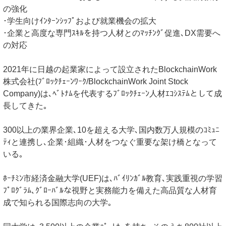
の強化
･学生向けｲﾝﾀｰﾝｼｯﾌﾟおよび就業機会の拡大
･企業と高度な専門ｽｷﾙを持つ人材とのﾏｯﾁﾝｸﾞ促進､DX需要へ
の対応
2021年に日越の起業家によって設立されたBlockchainWork
株式会社(ﾌﾞﾛｯｸﾁｪｰﾝﾜｰｸ/BlockchainWork Joint Stock
Company)は､ﾍﾞﾄﾅﾑを代表するﾌﾞﾛｯｸﾁｪｰﾝ人材ｴｺｼｽﾃﾑとして成
長してきた｡
300以上の業界企業､10を超える大学､国内数万人規模のｺﾐｭﾆ
ﾃｨと連携し､企業･組織･人材をつなぐ重要な架け橋となって
いる｡
ﾎｰﾁﾐﾝ市経済金融大学(UEF)は､ﾊﾞｲﾘﾝｶﾞﾙ教育､実践重視の学習
ﾌﾟﾛｸﾞﾗﾑ､ｸﾞﾛｰﾊﾞﾙな視野と実務能力を備えた高品質な人材育
成で知られる国際志向の大学｡