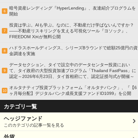
暗号資産レンディング『HyperLending』、友達紹介プログラムを
6
開始
投資は学ぶ。AIも学ぶ。なのに、不動産だけ学ばないんですか？
——不動産リスキリングを支える可視化ツール『ヨソック』、
7
FREEDOM X㈱が無料公開
ハドラスホールディングス、シリーズBラウンドで総額25億円の資
8
金調達を実施
データセクション、タイで設立中のデータセンター投資におい
て、タイ政府の大型投資加速プログラム「Thailand FastPass」に
9
認定～2026年6月23日、タイ首相府にて、認定証授与式が開催～
オルタナティブ投資プラットフォーム「オルタナバンク」、『【6
10
ヶ月毎分配】デジタルバンク成長支援ファンドID1099』を公開
カテゴリ一覧
ヘッジファンド
このカテゴリの記事一覧を見る
外貨