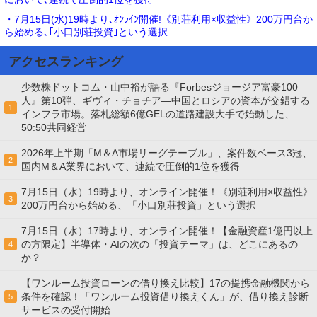
・7月15日(水)19時より､ｵﾝﾗｲﾝ開催!《別荘利用×収益性》200万円台か
ら始める､｢小口別荘投資｣という選択
アクセスランキング
少数株ドットコム・山中裕が語る『Forbesジョージア富豪100
人』第10弾、ギヴィ・チョチア―中国とロシアの資本が交錯する
1
インフラ市場。落札総額6億GELの道路建設大手で始動した、
50:50共同経営
2026年上半期「M＆A市場リーグテーブル」、案件数ベース3冠、
2
国内M＆A業界において、連続で圧倒的1位を獲得
7月15日（水）19時より、オンライン開催！《別荘利用×収益性》
3
200万円台から始める、「小口別荘投資」という選択
7月15日（水）17時より、オンライン開催！【金融資産1億円以上
の方限定】半導体・AIの次の「投資テーマ」は、どこにあるの
4
か？
【ワンルーム投資ローンの借り換え比較】17の提携金融機関から
条件を確認！「ワンルーム投資借り換えくん」が、借り換え診断
5
サービスの受付開始