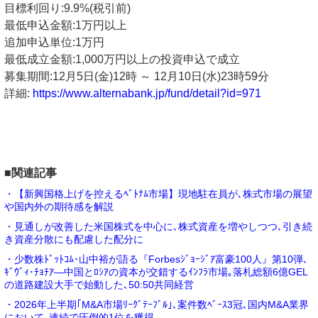
目標利回り:9.9%(税引前)
最低申込金額:1万円以上
追加申込単位:1万円
最低成立金額:1,000万円以上の投資申込で成立
募集期間:12月5日(金)12時 ～ 12月10日(水)23時59分
詳細:
https://www.alternabank.jp/fund/detail?id=971
■関連記事
・【新興国格上げを控えるﾍﾞﾄﾅﾑ市場】現地駐在員が､株式市場の展望
や国内外の期待感を解説
・見通しが改善した米国株式を中心に､株式資産を増やしつつ､引き続
き資産分散にも配慮した配分に
・少数株ﾄﾞｯﾄｺﾑ･山中裕が語る『Forbesｼﾞｮｰｼﾞｱ富豪100人』第10弾､
ｷﾞｳﾞｨ･ﾁｮﾁｱ―中国とﾛｼｱの資本が交錯するｲﾝﾌﾗ市場｡落札総額6億GEL
の道路建設大手で始動した､50:50共同経営
・2026年上半期｢M&A市場ﾘｰｸﾞﾃｰﾌﾞﾙ｣､案件数ﾍﾞｰｽ3冠､国内M&A業界
において､連続で圧倒的1位を獲得