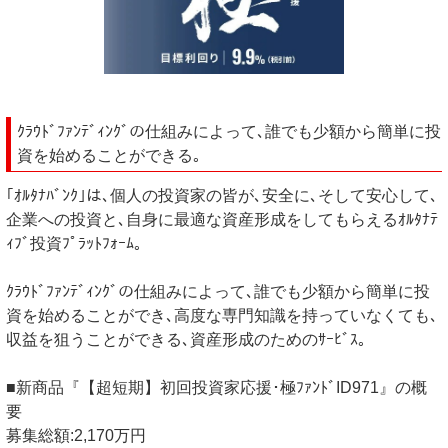
ｸﾗｳﾄﾞﾌｧﾝﾃﾞｨﾝｸﾞの仕組みによって､誰でも少額から簡単に投
資を始めることができる｡
｢ｵﾙﾀﾅﾊﾞﾝｸ｣は､個人の投資家の皆が､安全に､そして安心して､
企業への投資と､自身に最適な資産形成をしてもらえるｵﾙﾀﾅﾃ
ｨﾌﾞ投資ﾌﾟﾗｯﾄﾌｫｰﾑ｡
ｸﾗｳﾄﾞﾌｧﾝﾃﾞｨﾝｸﾞの仕組みによって､誰でも少額から簡単に投
資を始めることができ､高度な専門知識を持っていなくても､
収益を狙うことができる､資産形成のためのｻｰﾋﾞｽ｡
■新商品『【超短期】初回投資家応援･極ﾌｧﾝﾄﾞID971』の概
要
募集総額:2,170万円