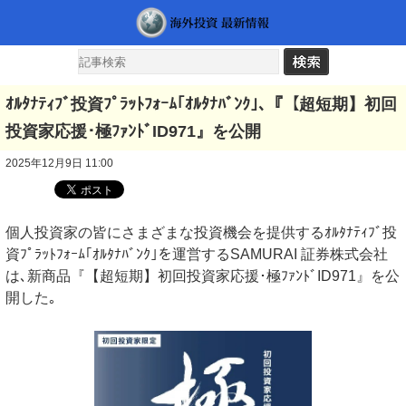
ｵﾙﾀﾅﾃｨﾌﾞ投資ﾌﾟﾗｯﾄﾌｫｰﾑ｢ｵﾙﾀﾅﾊﾞﾝｸ｣､『【超短期】初回
投資家応援･極ﾌｧﾝﾄﾞID971』を公開
2025年12月9日 11:00
個人投資家の皆にさまざまな投資機会を提供するｵﾙﾀﾅﾃｨﾌﾞ投
資ﾌﾟﾗｯﾄﾌｫｰﾑ｢ｵﾙﾀﾅﾊﾞﾝｸ｣を運営するSAMURAI 証券株式会社
は､新商品『【超短期】初回投資家応援･極ﾌｧﾝﾄﾞID971』を公
開した｡