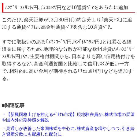
ﾊﾝｶﾞﾘｰﾌｫﾘﾝﾄ/円､ﾁｪｺｺﾙﾅ/円など10通貨ﾍﾟｱをあらたに追加
このたび､楽天証券が､3月30日(月)約定分より｢楽天FX｣に追
加する通貨ﾍﾟｱは､高金利通貨ﾍﾟｱを含む10通貨ﾍﾟｱ｡
すでに取扱いのある｢ﾒｷｼｺﾍﾟｿ/円｣や｢ﾄﾙｺﾘﾗ/円｣とは異なる経
済圏に属するため､地理的な分散が可能な欧州通貨の｢ﾊﾝｶﾞﾘｰ
ﾌｫﾘﾝﾄ/円｣や､主要格付機関から､日本よりも高い信用格付けを
取得するなど､高金利通貨国と比較して信用ﾘｽｸが低い一方
で､相対的に高い金利が期待される｢ﾁｪｺｺﾙﾅ/円｣などを追加す
る｡
■関連記事
・【新興国格上げを控えるﾍﾞﾄﾅﾑ市場】現地駐在員が､株式市場の展望
や国内外の期待感を解説
・見通しが改善した米国株式を中心に､株式資産を増やしつつ､引き続
き資産分散にも配慮した配分に