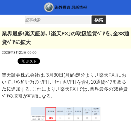
業界最多!楽天証券､｢楽天FX｣の取扱通貨ﾍﾟｱを､全38通
貨ﾍﾟｱに拡大
2026年3月21日 09:00
楽天証券株式会社は､3月30日(月)約定分より､｢楽天FX｣にお
いて､｢ﾊﾝｶﾞﾘｰﾌｫﾘﾝﾄ/円｣､｢ﾁｪｺｺﾙﾅ/円｣を含む10通貨ﾍﾟｱをあら
たに追加する｡これにより､｢楽天FX｣では､業界最多の38通貨
ﾍﾟｱの取引が可能になる｡