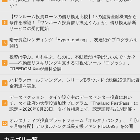
か？
【ワンルーム投資ローンの借り換え比較】17の提携金融機関から
条件を確認！「ワンルーム投資借り換えくん」が、借り換え診断
5
サービスの受付開始
暗号資産レンディング『HyperLending』、友達紹介プログラムを
6
開始
投資は学ぶ。AIも学ぶ。なのに、不動産だけ学ばないんですか？
——不動産リスキリングを支える可視化ツール『ヨソック』、
7
FREEDOM X㈱が無料公開
ハドラスホールディングス、シリーズBラウンドで総額25億円の資
8
金調達を実施
データセクション、タイで設立中のデータセンター投資におい
て、タイ政府の大型投資加速プログラム「Thailand FastPass」に
9
認定～2026年6月23日、タイ首相府にて、認定証授与式が開催～
オルタナティブ投資プラットフォーム「オルタナバンク」、『【6
10
ヶ月毎分配】デジタルバンク成長支援ファンドID1099』を公開
カテゴリ一覧