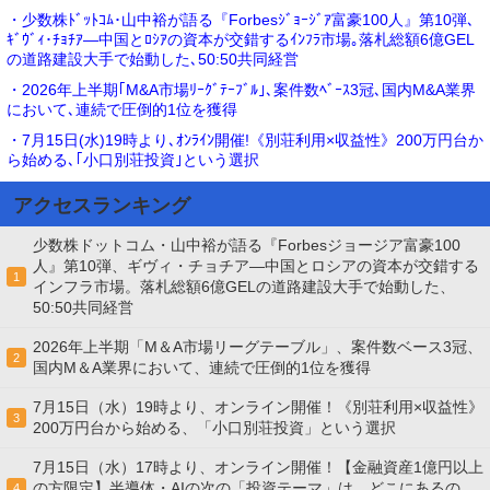
・少数株ﾄﾞｯﾄｺﾑ･山中裕が語る『Forbesｼﾞｮｰｼﾞｱ富豪100人』第10弾､
ｷﾞｳﾞｨ･ﾁｮﾁｱ―中国とﾛｼｱの資本が交錯するｲﾝﾌﾗ市場｡落札総額6億GEL
の道路建設大手で始動した､50:50共同経営
・2026年上半期｢M&A市場ﾘｰｸﾞﾃｰﾌﾞﾙ｣､案件数ﾍﾞｰｽ3冠､国内M&A業界
において､連続で圧倒的1位を獲得
・7月15日(水)19時より､ｵﾝﾗｲﾝ開催!《別荘利用×収益性》200万円台か
ら始める､｢小口別荘投資｣という選択
アクセスランキング
少数株ドットコム・山中裕が語る『Forbesジョージア富豪100
人』第10弾、ギヴィ・チョチア―中国とロシアの資本が交錯する
1
インフラ市場。落札総額6億GELの道路建設大手で始動した、
50:50共同経営
2026年上半期「M＆A市場リーグテーブル」、案件数ベース3冠、
2
国内M＆A業界において、連続で圧倒的1位を獲得
7月15日（水）19時より、オンライン開催！《別荘利用×収益性》
3
200万円台から始める、「小口別荘投資」という選択
7月15日（水）17時より、オンライン開催！【金融資産1億円以上
の方限定】半導体・AIの次の「投資テーマ」は、どこにあるの
4