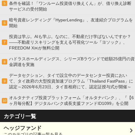
条件を確認！「ワンルーム投資借り換えくん」が、借り換え診断
5
サービスの受付開始
暗号資産レンディング『HyperLending』、友達紹介プログラムを
6
開始
投資は学ぶ。AIも学ぶ。なのに、不動産だけ学ばないんですか？
——不動産リスキリングを支える可視化ツール『ヨソック』、
7
FREEDOM X㈱が無料公開
ハドラスホールディングス、シリーズBラウンドで総額25億円の資
8
金調達を実施
データセクション、タイで設立中のデータセンター投資におい
て、タイ政府の大型投資加速プログラム「Thailand FastPass」に
9
認定～2026年6月23日、タイ首相府にて、認定証授与式が開催～
オルタナティブ投資プラットフォーム「オルタナバンク」、『【6
10
ヶ月毎分配】デジタルバンク成長支援ファンドID1099』を公開
カテゴリ一覧
ヘッジファンド
このカテゴリの記事一覧を見る