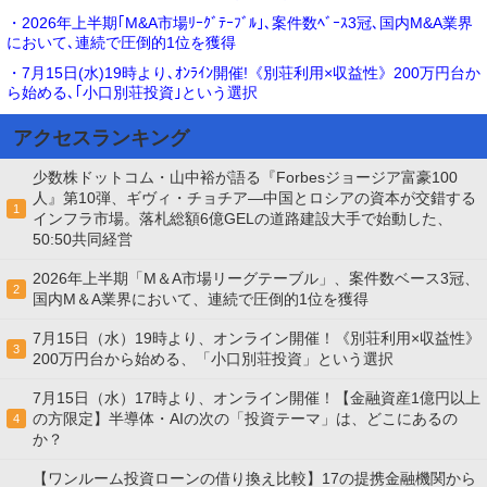
・2026年上半期｢M&A市場ﾘｰｸﾞﾃｰﾌﾞﾙ｣､案件数ﾍﾞｰｽ3冠､国内M&A業界
において､連続で圧倒的1位を獲得
・7月15日(水)19時より､ｵﾝﾗｲﾝ開催!《別荘利用×収益性》200万円台か
ら始める､｢小口別荘投資｣という選択
アクセスランキング
少数株ドットコム・山中裕が語る『Forbesジョージア富豪100
人』第10弾、ギヴィ・チョチア―中国とロシアの資本が交錯する
1
インフラ市場。落札総額6億GELの道路建設大手で始動した、
50:50共同経営
2026年上半期「M＆A市場リーグテーブル」、案件数ベース3冠、
2
国内M＆A業界において、連続で圧倒的1位を獲得
7月15日（水）19時より、オンライン開催！《別荘利用×収益性》
3
200万円台から始める、「小口別荘投資」という選択
7月15日（水）17時より、オンライン開催！【金融資産1億円以上
の方限定】半導体・AIの次の「投資テーマ」は、どこにあるの
4
か？
【ワンルーム投資ローンの借り換え比較】17の提携金融機関から