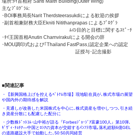
場所:ﾀｲ首相府 Santi Maitri Building(Outer Wing)
主なﾌﾟﾛｸﾞﾗﾑ:
･BOI事務局長Narit Therdsteerasukdiによる歓迎の挨拶
･副首相兼財務大臣Ekniti Nitithanprapas によるﾌﾟﾛｸﾞﾗ
ﾑの目的と目標に関するｽﾋﾟｰﾁ
･ﾀｲ王国首相Anutin Charnvirakulによる開会の辞
･MOU調印式および｢Thailand FastPass｣認定企業への認定
証授与･記念撮影
■関連記事
・【新興国格上げを控えるﾍﾞﾄﾅﾑ市場】現地駐在員が､株式市場の展望
や国内外の期待感を解説
・見通しが改善した米国株式を中心に､株式資産を増やしつつ､引き続
き資産分散にも配慮した配分に
・少数株ﾄﾞｯﾄｺﾑ･山中裕が語る『Forbesｼﾞｮｰｼﾞｱ富豪100人』第10弾､
ｷﾞｳﾞｨ･ﾁｮﾁｱ―中国とﾛｼｱの資本が交錯するｲﾝﾌﾗ市場｡落札総額6億GEL
の道路建設大手で始動した､50:50共同経営