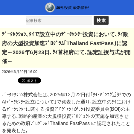
ﾃﾞｰﾀｾｸｼｮﾝ､ﾀｲで設立中のﾃﾞｰﾀｾﾝﾀｰ投資において､ﾀｲ政
府の大型投資加速ﾌﾟﾛｸﾞﾗﾑ｢Thailand FastPass｣に認
定～2026年6月23日､ﾀｲ首相府にて､認定証授与式が開
催～
2026年6月29日 16:00
ﾃﾞｰﾀｾｸｼｮﾝ株式会社は､2025年12月22日付｢ﾀｲ･ﾊﾞﾝｺｸ近郊での
AIﾃﾞｰﾀｾﾝﾀｰ設立について｣で発表した通り､設立中のﾀｲにおけ
るﾃﾞｰﾀｾﾝﾀｰに関する投資ﾌﾟﾛｼﾞｪｸﾄが､ﾀｲ投資委員会(BOI)の主
導する､戦略的産業の大規模投資ﾌﾟﾛｼﾞｪｸﾄの実施を加速させ
るための政府ﾌﾟﾛｸﾞﾗﾑ｢Thailand FastPass｣に認定されたこと
を発表した｡