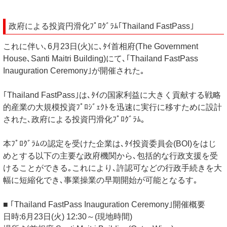
政府による投資円滑化ﾌﾟﾛｸﾞﾗﾑ｢Thailand FastPass｣
これに伴い､6月23日(火)に､ﾀｲ首相府(The Government
House､Santi Maitri Building)にて､｢Thailand FastPass
Inauguration Ceremony｣が開催された｡
｢Thailand FastPass｣は､ﾀｲの国家利益に大きく貢献する戦略
的産業の大規模投資ﾌﾟﾛｼﾞｪｸﾄを迅速に実行に移すために設計
された､政府による投資円滑化ﾌﾟﾛｸﾞﾗﾑ｡
本ﾌﾟﾛｸﾞﾗﾑの認定を受けた企業は､ﾀｲ投資委員会(BOI)をはじ
めとする以下の主要な政府機関から､包括的な行政支援を受
けることができる｡これにより､許認可などの行政手続きを大
幅に短縮化でき､事業操業の早期開始が可能となるす｡
■ ｢Thailand FastPass Inauguration Ceremony｣開催概要
日時:6月23日(火) 12:30～(現地時間)