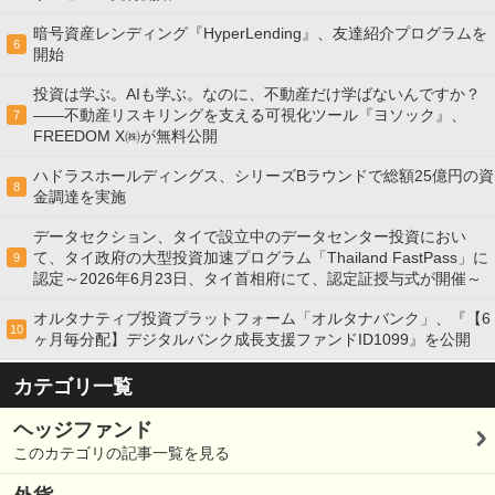
暗号資産レンディング『HyperLending』、友達紹介プログラムを
6
開始
投資は学ぶ。AIも学ぶ。なのに、不動産だけ学ばないんですか？
——不動産リスキリングを支える可視化ツール『ヨソック』、
7
FREEDOM X㈱が無料公開
ハドラスホールディングス、シリーズBラウンドで総額25億円の資
8
金調達を実施
データセクション、タイで設立中のデータセンター投資におい
て、タイ政府の大型投資加速プログラム「Thailand FastPass」に
9
認定～2026年6月23日、タイ首相府にて、認定証授与式が開催～
オルタナティブ投資プラットフォーム「オルタナバンク」、『【6
10
ヶ月毎分配】デジタルバンク成長支援ファンドID1099』を公開
カテゴリ一覧
ヘッジファンド
このカテゴリの記事一覧を見る