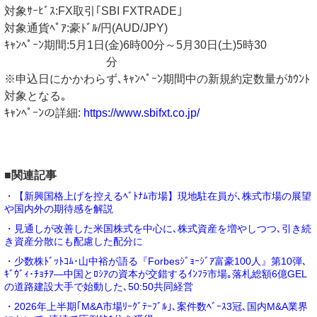
対象ｻｰﾋﾞｽ:FX取引｢SBI FXTRADE｣
対象通貨ﾍﾟｱ:豪ﾄﾞﾙ/円(AUD/JPY)
ｷｬﾝﾍﾟｰﾝ期間:5月1日(金)6時00分～5月30日(土)5時30
分
※申込日にかかわらず､ｷｬﾝﾍﾟｰﾝ期間中の新規約定数量がｶｳﾝﾄ
対象となる｡
ｷｬﾝﾍﾟｰﾝの詳細:
https://www.sbifxt.co.jp/
■関連記事
・【新興国格上げを控えるﾍﾞﾄﾅﾑ市場】現地駐在員が､株式市場の展望
や国内外の期待感を解説
・見通しが改善した米国株式を中心に､株式資産を増やしつつ､引き続
き資産分散にも配慮した配分に
・少数株ﾄﾞｯﾄｺﾑ･山中裕が語る『Forbesｼﾞｮｰｼﾞｱ富豪100人』第10弾､
ｷﾞｳﾞｨ･ﾁｮﾁｱ―中国とﾛｼｱの資本が交錯するｲﾝﾌﾗ市場｡落札総額6億GEL
の道路建設大手で始動した､50:50共同経営
・2026年上半期｢M&A市場ﾘｰｸﾞﾃｰﾌﾞﾙ｣､案件数ﾍﾞｰｽ3冠､国内M&A業界