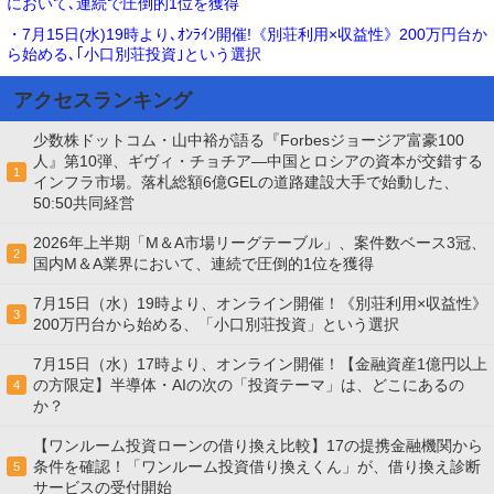
において､連続で圧倒的1位を獲得
・7月15日(水)19時より､ｵﾝﾗｲﾝ開催!《別荘利用×収益性》200万円台か
ら始める､｢小口別荘投資｣という選択
アクセスランキング
少数株ドットコム・山中裕が語る『Forbesジョージア富豪100
人』第10弾、ギヴィ・チョチア―中国とロシアの資本が交錯する
1
インフラ市場。落札総額6億GELの道路建設大手で始動した、
50:50共同経営
2026年上半期「M＆A市場リーグテーブル」、案件数ベース3冠、
2
国内M＆A業界において、連続で圧倒的1位を獲得
7月15日（水）19時より、オンライン開催！《別荘利用×収益性》
3
200万円台から始める、「小口別荘投資」という選択
7月15日（水）17時より、オンライン開催！【金融資産1億円以上
の方限定】半導体・AIの次の「投資テーマ」は、どこにあるの
4
か？
【ワンルーム投資ローンの借り換え比較】17の提携金融機関から
条件を確認！「ワンルーム投資借り換えくん」が、借り換え診断
5
サービスの受付開始