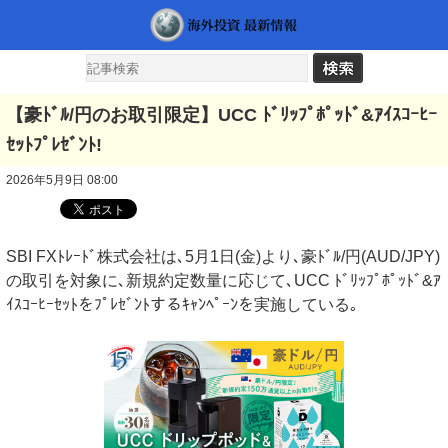
【豪ﾄﾞﾙ/円のお取引限定】UCC ﾄﾞﾘｯﾌﾟﾎﾟｯﾄﾞ&ｱｲｽｺｰﾋｰ
ｾｯﾄﾌﾟﾚｾﾞﾝﾄ!
2026年5月9日 08:00
SBI FXﾄﾚｰﾄﾞ株式会社は､5月1日(金)より､豪ﾄﾞﾙ/円(AUD/JPY)
の取引を対象に､新規約定数量に応じて､UCC ﾄﾞﾘｯﾌﾟﾎﾟｯﾄﾞ&ｱ
ｲｽｺｰﾋｰｾｯﾄをﾌﾟﾚｾﾞﾝﾄするｷｬﾝﾍﾟｰﾝを実施している｡