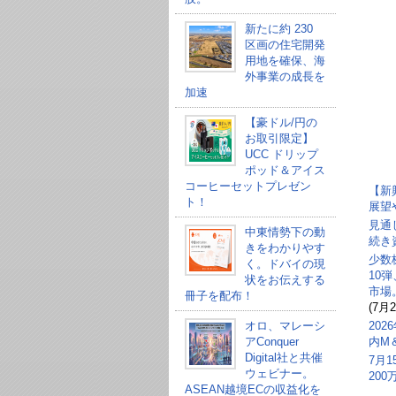
新たに約 230
区画の住宅開発
用地を確保、海
外事業の成長を
加速
【豪ドル/円の
お取引限定】
UCC ドリップ
ポッド＆アイス
コーヒーセットプレゼン
【新
ト！
展望
見通
中東情勢下の動
続き
きをわかりやす
少数
く。ドバイの現
10
状をお伝えする
市場
冊子を配布！
(7月2
オロ、マレーシ
20
アConquer
内M
Digital社と共催
7月
ウェビナー。
20
ASEAN越境ECの収益化を