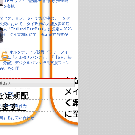
ズBラウンドで総額25億円の資金調達
を実施
タセクション、タイで設立中のデータセ
投資において、タイ政府の大型投資加速
ム「Thailand FastPass」に認定～2026
23日、タイ首相府にて、認定証授与式が
10.
オルタナティブ投資プラットフォ
ーム「オルタナバンク」、『【6ヶ月毎
分配】デジタルバンク成長支援ファン
099』を公開
合わせ
・ご感想
リリース送付先
関するお問い合わせ