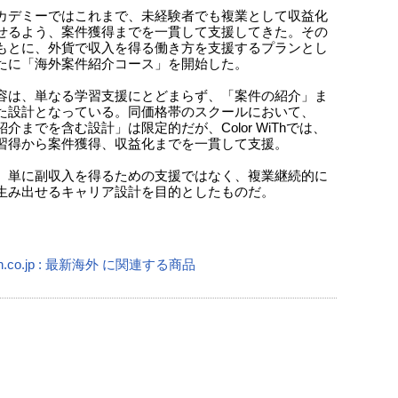
カデミーではこれまで、未経験者でも複業として収益化
せるよう、案件獲得までを一貫して支援してきた。その
もとに、外貨で収入を得る働き方を支援するプランとし
たに「海外案件紹介コース」を開始した。
容は、単なる学習支援にとどまらず、「案件の紹介」ま
た設計となっている。同価格帯のスクールにおいて、
介までを含む設計」は限定的だが、Color WiThでは、
習得から案件獲得、収益化までを一貫して支援。
、単に副収入を得るための支援ではなく、複業継続的に
生み出せるキャリア設計を目的としたものだ。
n.co.jp : 最新海外 に関連する商品