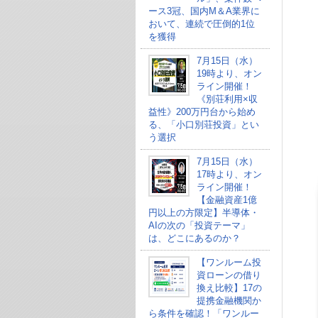
ース3冠、国内M＆A業界に
おいて、連続で圧倒的1位
を獲得
7月15日（水）
19時より、オン
ライン開催！
《別荘利用×収
益性》200万円台から始め
る、「小口別荘投資」とい
う選択
7月15日（水）
17時より、オン
ライン開催！
【金融資産1億
円以上の方限定】半導体・
AIの次の「投資テーマ」
は、どこにあるのか？
【ワンルーム投
資ローンの借り
換え比較】17の
提携金融機関か
ら条件を確認！「ワンルー