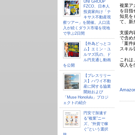
UNI GROUP
複業ア
FZCO、日本人
を目指
投資家向け「テ
知見を
キサス不動産視
て、新
察ツアー」を開催。人口流
入が続くダラス市場を現地
支援内
で学ぶ2日間
で含め
「案件紹
【外為どっとコ
スキル
ム】エミン・ユ
ルマズ氏の、ド
これは
ル円見通し動画
収入を
を公開
【プレスリリー
ス】ハワイ不動
産に関する協業
Amazo
開始および
「Muse Honolulu」プロジ
ェクトの紹介
円安で加速す
る“複業”ニー
ズ、“外貨で稼
ぐ”という選択
肢。