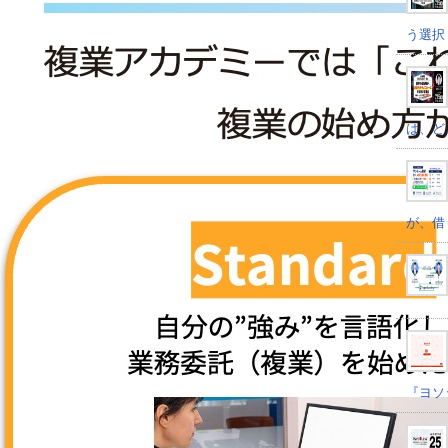
う選択
は、ど
が、借
『ヨソ