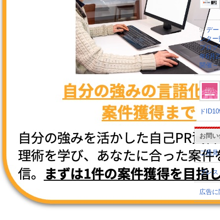
9.
デー
ンター
プログラ
年6月
開催～
ドID1
お問い
ご意見
プレス
広告に