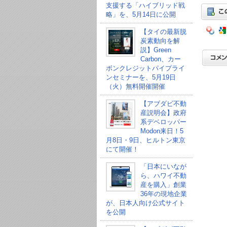
支援する「ハイブリッド戦
略」を、5月14日に公開
【タイの最新脱
炭素動向を解
説】Green
Carbon、カー
ボンクレジットパイプライ
ンセミナーを、5月19日
（火）無料開催開催
【アブダビ不動
産説明会】政府
系デベロッパー
Modon来日！5
月8日・9日、ヒルトン東京
にて開催！
「日本にいなが
ら、ハワイ不動
産を購入」創業
36年の現地企業
が、日本人向け公式サイト
を公開