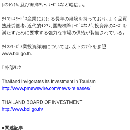
ﾄのﾚﾝﾀﾙ､及び海洋ﾏﾘｰﾅｻｰﾋﾞｽなど幅広い｡
ﾀｲではｻｰﾋﾞｽ産業における長年の経験を持っており､よく品質
熟練労働者､近代的ｲﾝﾌﾗ､国際標準ｻｰﾋﾞｽなど､投資家のﾆｰｽﾞを
満たすために要求する強力な市場の供給が装備されている｡
ﾀｲのｻｰﾋﾞｽ業投資詳細については､以下のｻｲﾄを参照
www.boi.go.th.
外部ﾘﾝｸ
Thailand Invigorates Its Investment in Tourism
http://www.prnewswire.com/news-releases/
THAILAND BOARD OF INVESTMENT
http://www.boi.go.th/
■関連記事