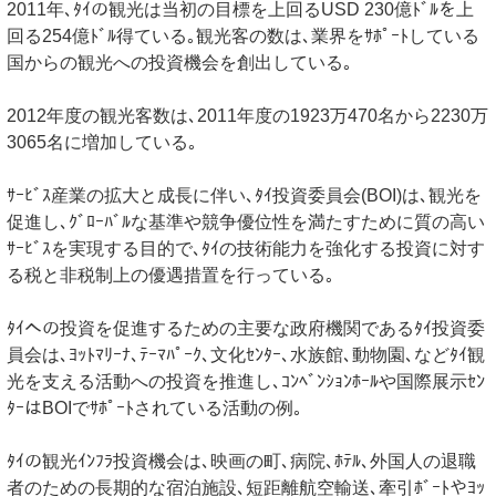
2011年､ﾀｲの観光は当初の目標を上回るUSD 230億ﾄﾞﾙを上
回る254億ﾄﾞﾙ得ている｡観光客の数は､業界をｻﾎﾟｰﾄしている
国からの観光への投資機会を創出している｡
2012年度の観光客数は､2011年度の1923万470名から2230万
3065名に増加している｡
ｻｰﾋﾞｽ産業の拡大と成長に伴い､ﾀｲ投資委員会(BOI)は､観光を
促進し､ｸﾞﾛｰﾊﾞﾙな基準や競争優位性を満たすために質の高い
ｻｰﾋﾞｽを実現する目的で､ﾀｲの技術能力を強化する投資に対す
る税と非税制上の優遇措置を行っている｡
ﾀｲへの投資を促進するための主要な政府機関であるﾀｲ投資委
員会は､ﾖｯﾄﾏﾘｰﾅ､ﾃｰﾏﾊﾟｰｸ､文化ｾﾝﾀｰ､水族館､動物園､などﾀｲ観
光を支える活動への投資を推進し､ｺﾝﾍﾞﾝｼｮﾝﾎｰﾙや国際展示ｾﾝ
ﾀｰはBOIでｻﾎﾟｰﾄされている活動の例｡
ﾀｲの観光ｲﾝﾌﾗ投資機会は､映画の町､病院､ﾎﾃﾙ､外国人の退職
者のための長期的な宿泊施設､短距離航空輸送､牽引ﾎﾞｰﾄやﾖｯ