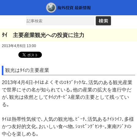
ﾀｲ 主要産業観光への投資に注力
2013年4月6日 13:00
観光はﾀｲの主要産業
2013年4月4日-ﾀｲはよくそのｴｷｿﾞﾁｯｸな､活気のある観光産業
で世界にその名が知られている｡他の産業の拡大を進行中だ
が､観光は依然としてﾀｲのｻｰﾋﾞｽ産業の主要として残ってい
る｡
ﾀｲは熱帯性気候で､人気の観光地､ﾋﾞｰﾁ､活気あるﾅｲﾄﾗｲﾌ､多様
かつ友好的文化､おいしい食べ物､ｼｮｯﾋﾟﾝｸﾞｾﾝﾀｰ｡東南ｱｼﾞｱの
中心を楽しめる｡