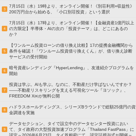
7月15日（水）19時より、オンライン開催！《別荘利用×収益性》
3
200万円台から始める、「小口別荘投資」という選択
7月15日（水）17時より、オンライン開催！【金融資産1億円以上
の方限定】半導体・AIの次の「投資テーマ」は、どこにあるの
4
か？
【ワンルーム投資ローンの借り換え比較】17の提携金融機関から
条件を確認！「ワンルーム投資借り換えくん」が、借り換え診断
5
サービスの受付開始
暗号資産レンディング『HyperLending』、友達紹介プログラムを
6
開始
投資は学ぶ。AIも学ぶ。なのに、不動産だけ学ばないんですか？
——不動産リスキリングを支える可視化ツール『ヨソック』、
7
FREEDOM X㈱が無料公開
ハドラスホールディングス、シリーズBラウンドで総額25億円の資
8
金調達を実施
データセクション、タイで設立中のデータセンター投資におい
て、タイ政府の大型投資加速プログラム「Thailand FastPass」に
9
認定～2026年6月23日、タイ首相府にて、認定証授与式が開催～