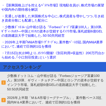
・【新興国格上げを控えるﾍﾞﾄﾅﾑ市場】現地駐在員が､株式市場の展望
や国内外の期待感を解説
・見通しが改善した米国株式を中心に､株式資産を増やしつつ､引き続
き資産分散にも配慮した配分に
・少数株ﾄﾞｯﾄｺﾑ･山中裕が語る『Forbesｼﾞｮｰｼﾞｱ富豪100人』第10弾､
ｷﾞｳﾞｨ･ﾁｮﾁｱ―中国とﾛｼｱの資本が交錯するｲﾝﾌﾗ市場｡落札総額6億GEL
の道路建設大手で始動した､50:50共同経営
・2026年上半期｢M&A市場ﾘｰｸﾞﾃｰﾌﾞﾙ｣､案件数ﾍﾞｰｽ3冠､国内M&A業界
において､連続で圧倒的1位を獲得
・7月15日(水)19時より､ｵﾝﾗｲﾝ開催!《別荘利用×収益性》200万円台か
ら始める､｢小口別荘投資｣という選択
アクセスランキング
少数株ドットコム・山中裕が語る『Forbesジョージア富豪100
人』第10弾、ギヴィ・チョチア―中国とロシアの資本が交錯する
1
インフラ市場。落札総額6億GELの道路建設大手で始動した、
50:50共同経営
2026年上半期「M＆A市場リーグテーブル」、案件数ベース3冠、
2
国内M＆A業界において、連続で圧倒的1位を獲得