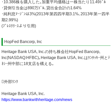
･10.386株を購入した｡加重平均価格は一株当たり11.49ﾄﾞﾙ
･貸倒引当金は890万ﾄﾞﾙ､貸出金合計の1.64%
･純利息ﾏｰｼﾞﾝは3%(2013年第四四半期3.1%､2013年第一四半
期2.99%)
(ﾌﾟﾚｽﾘﾘｰｽより引用)
HopFed Bancorp, Inc
Heritage Bank USA, Inc.の持ち株会社HopFed Bancorp,
Inc(NASDAQ:HFBC)｡Heritage Bank USA, Inc.はｹﾝﾀｯｷｰ州とﾃ
ﾈｼｰ州中部に18支店を構える｡
外部ﾘﾝｸ
Heritage Bank USA, Inc.
https://www.bankwithheritage.com/news