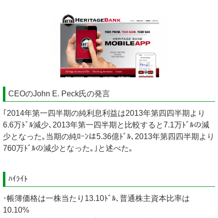
CEOのJohn E. Peck氏の発言
｢2014年第一四半期の純利息利益は2013年第四四半期より
6.6万ﾄﾞﾙ減少､2013年第一四半期と比較すると7.1万ﾄﾞﾙの減
少となった｡当期の純ﾛｰﾝは5.36億ﾄﾞﾙ､2013年第四四半期より
760万ﾄﾞﾙの減少となった｡｣と述べた｡
ﾊｲﾗｲﾄ
･帳簿価格は一株当たり13.10ﾄﾞﾙ､普通株主資本比率は
10.10%