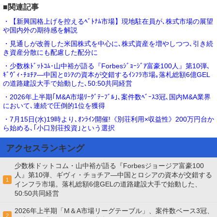
■関連記事
・【新興国格上げを控えるﾍﾞﾄﾅﾑ市場】現地駐在員が､株式市場の展望
や国内外の期待感を解説
・見通しが改善した米国株式を中心に､株式資産を増やしつつ､引き続
き資産分散にも配慮した配分に
・少数株ﾄﾞｯﾄｺﾑ･山中裕が語る『Forbesｼﾞｮｰｼﾞｱ富豪100人』第10弾､
ｷﾞｳﾞｨ･ﾁｮﾁｱ―中国とﾛｼｱの資本が交錯するｲﾝﾌﾗ市場｡落札総額6億GEL
の道路建設大手で始動した､50:50共同経営
・2026年上半期｢M&A市場ﾘｰｸﾞﾃｰﾌﾞﾙ｣､案件数ﾍﾞｰｽ3冠､国内M&A業界
において､連続で圧倒的1位を獲得
・7月15日(水)19時より､ｵﾝﾗｲﾝ開催!《別荘利用×収益性》200万円台か
ら始める､｢小口別荘投資｣という選択
アクセスランキング
少数株ドットコム・山中裕が語る『Forbesジョージア富豪100
人』第10弾、ギヴィ・チョチア―中国とロシアの資本が交錯する
1
インフラ市場。落札総額6億GELの道路建設大手で始動した、
50:50共同経営
2026年上半期「M＆A市場リーグテーブル」、案件数ベース3冠、
2