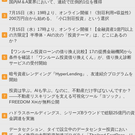
国内M＆A業界において、連続で圧倒的1位を獲得
7月15日（水）19時より、オンライン開催！《別荘利用×収益性》
3
200万円台から始める、「小口別荘投資」という選択
7月15日（水）17時より、オンライン開催！【金融資産1億円以上
の方限定】半導体・AIの次の「投資テーマ」は、どこにあるの
4
か？
【ワンルーム投資ローンの借り換え比較】17の提携金融機関から
条件を確認！「ワンルーム投資借り換えくん」が、借り換え診断
5
サービスの受付開始
暗号資産レンディング『HyperLending』、友達紹介プログラムを
6
開始
投資は学ぶ。AIも学ぶ。なのに、不動産だけ学ばないんですか？
——不動産リスキリングを支える可視化ツール『ヨソック』、
7
FREEDOM X㈱が無料公開
ハドラスホールディングス、シリーズBラウンドで総額25億円の資
8
金調達を実施
データセクション、タイで設立中のデータセンター投資におい