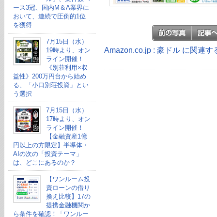
ース3冠、国内M＆A業界に
おいて、連続で圧倒的1位
を獲得
7月15日（水）
Amazon.co.jp : 豪ドル に関連
19時より、オン
ライン開催！
《別荘利用×収
益性》200万円台から始め
る、「小口別荘投資」とい
う選択
7月15日（水）
17時より、オン
ライン開催！
【金融資産1億
円以上の方限定】半導体・
AIの次の「投資テーマ」
は、どこにあるのか？
【ワンルーム投
資ローンの借り
換え比較】17の
提携金融機関か
ら条件を確認！「ワンルー