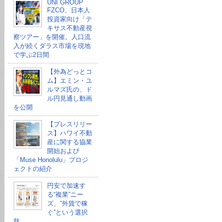
UNI GROUP
FZCO、日本人
投資家向け「テ
キサス不動産視
察ツアー」を開催。人口流
入が続くダラス市場を現地
で学ぶ2日間
【外為どっとコ
ム】エミン・ユ
ルマズ氏の、ド
ル円見通し動画
を公開
【プレスリリー
ス】ハワイ不動
産に関する協業
開始および
「Muse Honolulu」プロジ
ェクトの紹介
円安で加速す
る“複業”ニー
ズ、“外貨で稼
ぐ”という選択
肢。