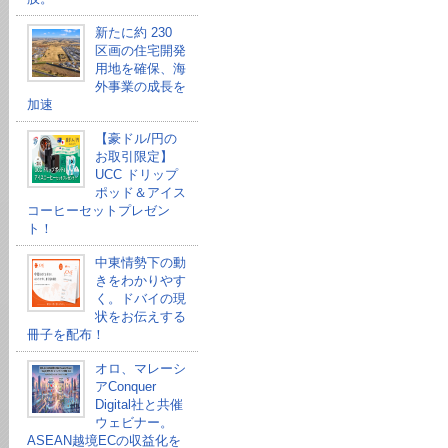
新たに約 230
区画の住宅開発
用地を確保、海
外事業の成長を
加速
【豪ドル/円の
お取引限定】
UCC ドリップ
ポッド＆アイス
コーヒーセットプレゼン
ト！
中東情勢下の動
きをわかりやす
く。ドバイの現
状をお伝えする
冊子を配布！
オロ、マレーシ
アConquer
Digital社と共催
ウェビナー。
ASEAN越境ECの収益化を