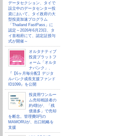
データセクション、タイで
設立中のデータセンター投
資において、タイ政府の大
型投資加速プログラム
「Thailand FastPass」に
認定～2026年6月23日、タ
イ首相府にて、認定証授与
式が開催～
オルタナティブ
投資プラットフ
ォーム「オルタ
ナバンク」、
『【6ヶ月毎分配】デジタ
ルバンク成長支援ファンド
ID1099』を公開
投資用ワンルー
ム売却相談者の
約4割が、「残
債過多」で売却
を断念。管理費0円の
MAMORUが、出口戦略を
支援