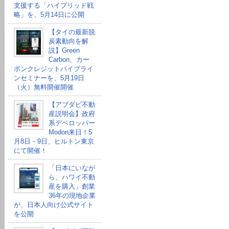
支援する「ハイブリッド戦
略」を、5月14日に公開
【タイの最新脱
炭素動向を解
説】Green
Carbon、カー
ボンクレジットパイプライ
ンセミナーを、5月19日
（火）無料開催開催
【アブダビ不動
産説明会】政府
系デベロッパー
Modon来日！5
月8日・9日、ヒルトン東京
にて開催！
「日本にいなが
ら、ハワイ不動
産を購入」創業
36年の現地企業
が、日本人向け公式サイト
を公開