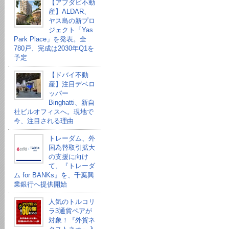
【アブダビ不動
産】ALDAR、
ヤス島の新プロ
ジェクト「Yas
Park Place」を発表。全
780戸、完成は2030年Q1を
予定
【ドバイ不動
産】注目デベロ
ッパー
Binghatti、新自
社ビルオフィスへ。現地で
今、注目される理由
トレーダム、外
国為替取引拡大
の支援に向け
て、『トレーダ
ム for BANKs』を、千葉興
業銀行へ提供開始
人気のトルコリ
ラ3通貨ペアが
対象！『外貨ネ