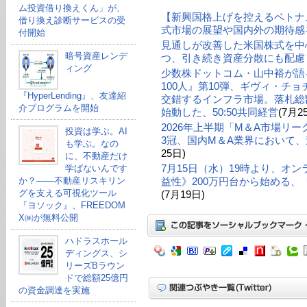
ム投資借り換えくん」が、
【新興国格上げを控えるベトナ
借り換え診断サービスの受
式市場の展望や国内外の期待感
付開始
見通しが改善した米国株式を中
暗号資産レンデ
つ、引き続き資産分散にも配慮
ィング
少数株ドットコム・山中裕が語る
100人』第10弾、ギヴィ・チ
『HyperLending』、友達紹
交錯するインフラ市場。落札総額
介プログラムを開始
始動した、50:50共同経営
(7月2
2026年上半期「M＆A市場リ
投資は学ぶ。AI
3冠、国内M＆A業界において、
も学ぶ。なの
25日)
に、不動産だけ
7月15日（水）19時より、オ
学ばないんです
か？——不動産リスキリン
益性》200万円台から始める
グを支える可視化ツール
(7月19日)
『ヨソック』、FREEDOM
X㈱が無料公開
ハドラスホール
ディングス、シ
リーズBラウン
ドで総額25億円
の資金調達を実施