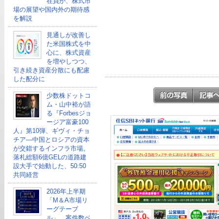
在員が、株式市
場の展望や国内外の期待感
を解説
見通しが改善し
た米国株式を中
心に、株式資産
を増やしつつ、
引き続き資産分散にも配慮
した配分に
少数株ドットコ
ム・山中裕が語
る『Forbesジョ
ージア富豪100
人』第10弾、ギヴィ・チョ
チア―中国とロシアの資本
が交錯するインフラ市場。
落札総額6億GELの道路建
設大手で始動した、50:50
共同経営
2026年上半期
「M＆A市場リ
ーグテーブ
ル」、案件数ベ