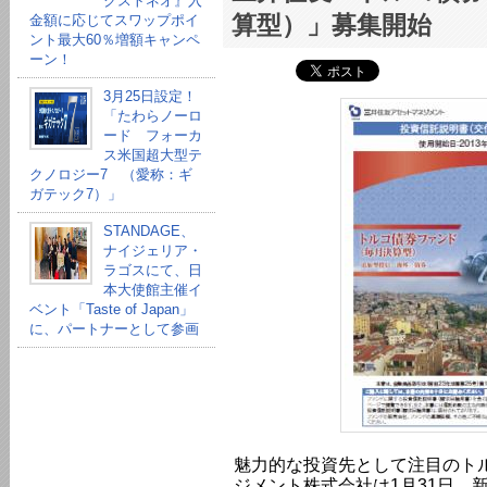
クストネオ』入
算型）」募集開始
金額に応じてスワップポイ
ント最大60％増額キャンペ
ーン！
3月25日設定！
「たわらノーロ
ード フォーカ
ス米国超大型テ
クノロジー7 （愛称：ギ
ガテック7）」
STANDAGE、
ナイジェリア・
ラゴスにて、日
本大使館主催イ
ベント「Taste of Japan」
に、パートナーとして参画
魅力的な投資先として注目のト
ジメント株式会社は1月31日、