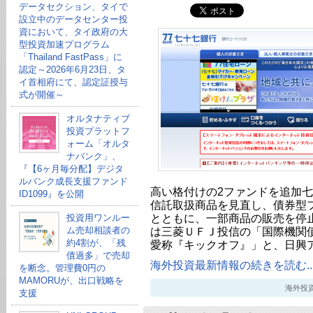
データセクション、タイで
設立中のデータセンター投
資において、タイ政府の大
型投資加速プログラム
「Thailand FastPass」に
認定～2026年6月23日、タ
イ首相府にて、認定証授与
式が開催～
オルタナティブ
投資プラットフ
ォーム「オルタ
ナバンク」、
『【6ヶ月毎分配】デジタ
ルバンク成長支援ファンド
高い格付けの2ファンドを追加七
ID1099』を公開
信託取扱商品を見直し、債券型
とともに、一部商品の販売を停止
投資用ワンルー
ム売却相談者の
は三菱ＵＦＪ投信の「国際機関
約4割が、「残
愛称『キックオフ』」と、日興
債過多」で売却
海外投資最新情報の続きを読む..
を断念。管理費0円の
MAMORUが、出口戦略を
海外投資最新
支援