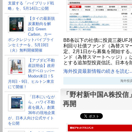
支援する「ハイブリッド戦
略」を、5月14日に公開
【タイの最新脱
炭素動向を解
説】Green
Carbon、カー
ボンクレジットパイプライ
BB各以下の社債に投資三菱UFJ
ンセミナーを、5月19日
利回り社債ファンド（為替スマ
（火）無料開催開催
定、2月1日から募集を開始する
ンド（為替スマートヘッジ）』
【アブダビ不動
とする追加型投資信託。日本を
産説明会】政府
海外投資最新情報の続きを読む..
系デベロッパー
Modon来日！5
海外投資最新
月8日・9日、ヒルトン東京
にて開催！
「野村新中国A株投信」
「日本にいなが
ら、ハワイ不動
再開
産を購入」創業
36年の現地企業
が、日本人向け公式サイト
を公開