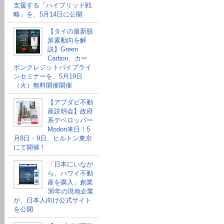
支援する「ハイブリッド戦
略」を、5月14日に公開
【タイの最新脱
炭素動向を解
説】Green
Carbon、カー
ボンクレジットパイプライ
ンセミナーを、5月19日
（火）無料開催開催
【アブダビ不動
産説明会】政府
系デベロッパー
Modon来日！5
月8日・9日、ヒルトン東京
にて開催！
「日本にいなが
ら、ハワイ不動
産を購入」創業
36年の現地企業
が、日本人向け公式サイト
を公開