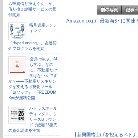
ム投資借り換えくん」が、
借り換え診断サービスの受
付開始
Amazon.co.jp : 最新海外 に
暗号資産レンデ
ィング
『HyperLending』、友達紹
介プログラムを開始
投資は学ぶ。AI
も学ぶ。なの
に、不動産だけ
学ばないんです
か？——不動産リスキリン
グを支える可視化ツール
『ヨソック』、FREEDOM
X㈱が無料公開
ハドラスホール
ディングス、シ
リーズBラウン
ドで総額25億円
の資金調達を実施
【新興国格上げを控えるベトナ