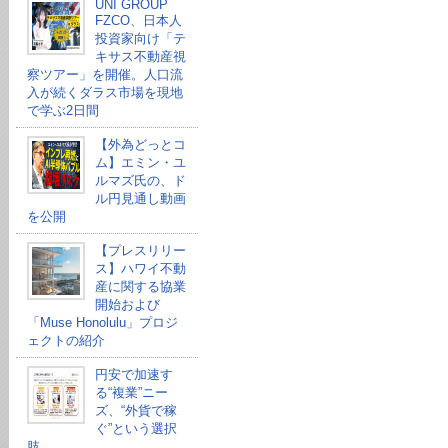
UNI GROUP
FZCO、日本人
投資家向け「テ
キサス不動産視
察ツアー」を開催。人口流
入が続くダラス市場を現地
で学ぶ2日間
【外為どっとコ
ム】エミン・ユ
ルマズ氏の、ド
ル円見通し動画
を公開
【プレスリリー
ス】ハワイ不動
産に関する協業
開始および
「Muse Honolulu」プロジ
ェクトの紹介
円安で加速す
る“複業”ニー
ズ、“外貨で稼
ぐ”という選択
肢。