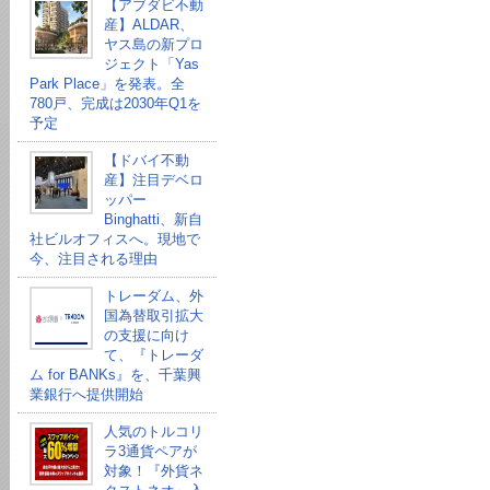
【アブダビ不動
産】ALDAR、
ヤス島の新プロ
ジェクト「Yas
Park Place」を発表。全
780戸、完成は2030年Q1を
予定
【ドバイ不動
産】注目デベロ
ッパー
Binghatti、新自
社ビルオフィスへ。現地で
今、注目される理由
トレーダム、外
国為替取引拡大
の支援に向け
て、『トレーダ
ム for BANKs』を、千葉興
業銀行へ提供開始
人気のトルコリ
ラ3通貨ペアが
対象！『外貨ネ