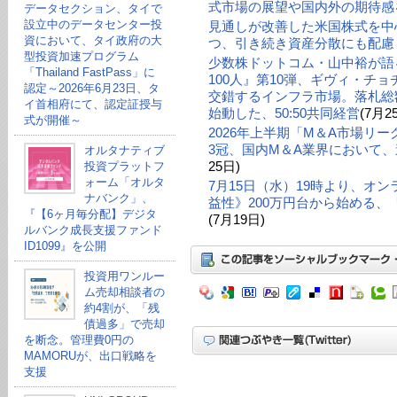
式市場の展望や国内外の期待感
データセクション、タイで
設立中のデータセンター投
見通しが改善した米国株式を中
資において、タイ政府の大
つ、引き続き資産分散にも配慮
型投資加速プログラム
少数株ドットコム・山中裕が語る
「Thailand FastPass」に
100人』第10弾、ギヴィ・チ
認定～2026年6月23日、タ
交錯するインフラ市場。落札総額
イ首相府にて、認定証授与
始動した、50:50共同経営
(7月2
式が開催～
2026年上半期「M＆A市場リ
3冠、国内M＆A業界において、
オルタナティブ
25日)
投資プラットフ
ォーム「オルタ
7月15日（水）19時より、オ
ナバンク」、
益性》200万円台から始める
『【6ヶ月毎分配】デジタ
(7月19日)
ルバンク成長支援ファンド
ID1099』を公開
投資用ワンルー
ム売却相談者の
約4割が、「残
債過多」で売却
を断念。管理費0円の
MAMORUが、出口戦略を
支援