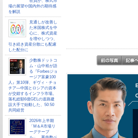
在員が、株式市
場の展望や国内外の期待感
を解説
見通しが改善し
た米国株式を中
心に、株式資産
を増やしつつ、
引き続き資産分散にも配慮
した配分に
少数株ドットコ
ム・山中裕が語
る『Forbesジョ
ージア富豪100
人』第10弾、ギヴィ・チョ
チア―中国とロシアの資本
が交錯するインフラ市場。
落札総額6億GELの道路建
設大手で始動した、50:50
共同経営
2026年上半期
「M＆A市場リ
ーグテーブ
ル」、案件数ベ