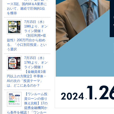
ース3冠、国内M＆A業界に
おいて、連続で圧倒的1位
を獲得
7月15日（水）
19時より、オン
ライン開催！
《別荘利用×収
益性》200万円台から始め
る、「小口別荘投資」とい
う選択
7月15日（水）
17時より、オン
ライン開催！
【金融資産1億
円以上の方限定】半導体・
AIの次の「投資テーマ」
は、どこにあるのか？
【ワンルーム投
資ローンの借り
換え比較】17の
提携金融機関か
ら条件を確認！「ワンルー