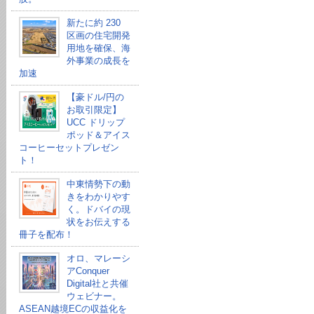
新たに約 230
区画の住宅開発
用地を確保、海
外事業の成長を
加速
【豪ドル/円の
お取引限定】
UCC ドリップ
ポッド＆アイス
コーヒーセットプレゼン
ト！
中東情勢下の動
きをわかりやす
く。ドバイの現
状をお伝えする
冊子を配布！
オロ、マレーシ
アConquer
Digital社と共催
ウェビナー。
ASEAN越境ECの収益化を