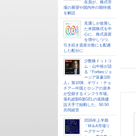
在員が、株式市
場の展望や国内外の期待感
を解説
見通しが改善し
た米国株式を中
心に、株式資産
を増やしつつ、
引き続き資産分散にも配慮
した配分に
少数株ドットコ
ム・山中裕が語
る『Forbesジョ
ージア富豪100
人』第10弾、ギヴィ・チョ
チア―中国とロシアの資本
が交錯するインフラ市場。
落札総額6億GELの道路建
設大手で始動した、50:50
共同経営
2026年上半期
「M＆A市場リ
ーグテーブ