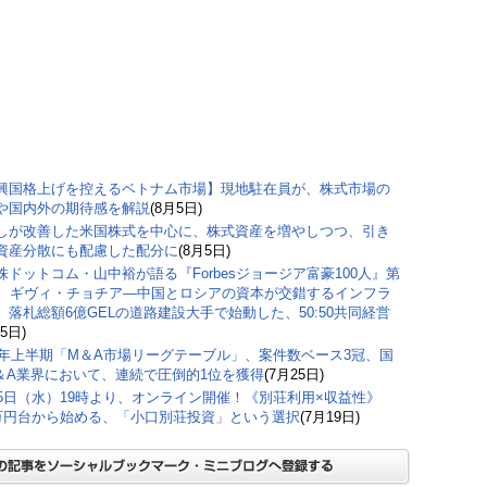
興国格上げを控えるベトナム市場】現地駐在員が、株式市場の
や国内外の期待感を解説
(8月5日)
しが改善した米国株式を中心に、株式資産を増やしつつ、引き
資産分散にも配慮した配分に
(8月5日)
株ドットコム・山中裕が語る『Forbesジョージア富豪100人』第
弾、ギヴィ・チョチア―中国とロシアの資本が交錯するインフラ
。落札総額6億GELの道路建設大手で始動した、50:50共同経営
5日)
26年上半期「M＆A市場リーグテーブル」、案件数ベース3冠、国
＆A業界において、連続で圧倒的1位を獲得
(7月25日)
15日（水）19時より、オンライン開催！《別荘利用×収益性》
0万円台から始める、「小口別荘投資」という選択
(7月19日)