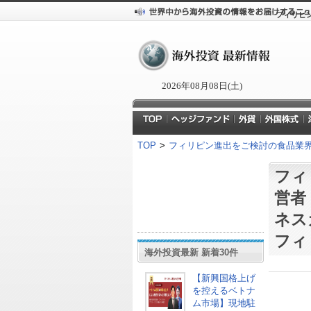
フィリピ
2026年08月08日(土)
TOP
>
フィリピン進出をご検討の食品業
フィ
営者
ネス
フィ
海外投資最新 新着30件
【新興国格上げ
を控えるベトナ
ム市場】現地駐