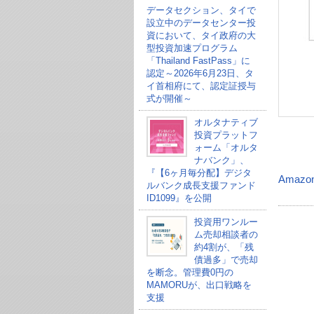
データセクション、タイで
設立中のデータセンター投
資において、タイ政府の大
型投資加速プログラム
「Thailand FastPass」に
認定～2026年6月23日、タ
イ首相府にて、認定証授与
式が開催～
オルタナティブ
投資プラットフ
ォーム「オルタ
ナバンク」、
『【6ヶ月毎分配】デジタ
Amazo
ルバンク成長支援ファンド
ID1099』を公開
投資用ワンルー
ム売却相談者の
約4割が、「残
債過多」で売却
を断念。管理費0円の
MAMORUが、出口戦略を
支援