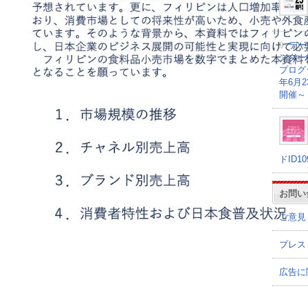
9.
デー
ンター
プログラ
年6月
開催～
ドID1
お問い
ご意見
プレス
広告に