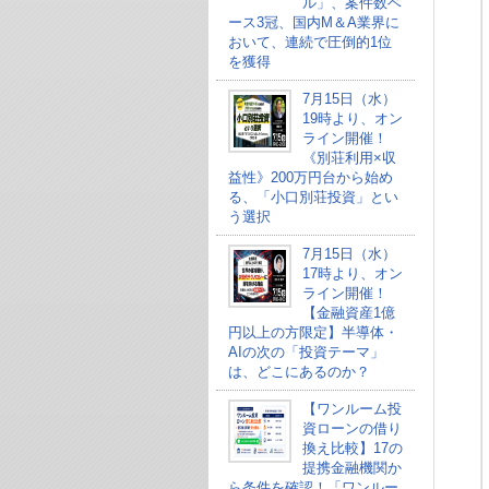
ル」、案件数ベ
ース3冠、国内M＆A業界に
おいて、連続で圧倒的1位
を獲得
7月15日（水）
19時より、オン
ライン開催！
《別荘利用×収
益性》200万円台から始め
る、「小口別荘投資」とい
う選択
7月15日（水）
17時より、オン
ライン開催！
【金融資産1億
円以上の方限定】半導体・
AIの次の「投資テーマ」
は、どこにあるのか？
【ワンルーム投
資ローンの借り
換え比較】17の
提携金融機関か
ら条件を確認！「ワンルー