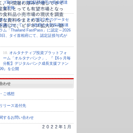
ズBラウンドで総額25億円の資金調達
を実施
タセクション、タイで設立中のデータセ
投資において、タイ政府の大型投資加速
ム「Thailand FastPass」に認定～2026
23日、タイ首相府にて、認定証授与式が
10.
オルタナティブ投資プラットフォ
ーム「オルタナバンク」、『【6ヶ月毎
分配】デジタルバンク成長支援ファン
099』を公開
合わせ
・ご感想
リリース送付先
関するお問い合わせ