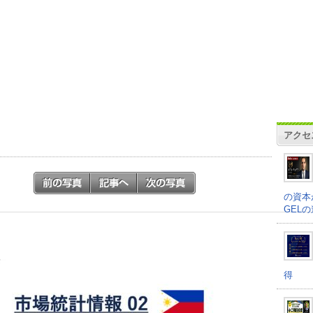
アクセ
の資本
GEL
得