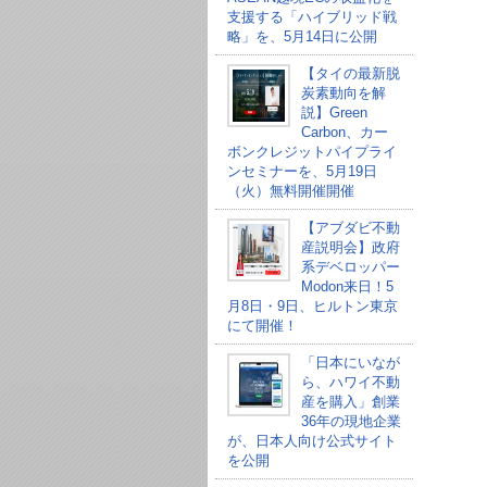
支援する「ハイブリッド戦
略」を、5月14日に公開
【タイの最新脱
炭素動向を解
説】Green
Carbon、カー
ボンクレジットパイプライ
ンセミナーを、5月19日
（火）無料開催開催
【アブダビ不動
産説明会】政府
系デベロッパー
Modon来日！5
月8日・9日、ヒルトン東京
にて開催！
「日本にいなが
ら、ハワイ不動
産を購入」創業
36年の現地企業
が、日本人向け公式サイト
を公開