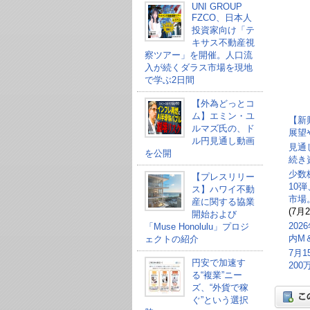
UNI GROUP
FZCO、日本人
投資家向け「テ
キサス不動産視
察ツアー」を開催。人口流
入が続くダラス市場を現地
で学ぶ2日間
【外為どっとコ
ム】エミン・ユ
【新
ルマズ氏の、ド
展望
ル円見通し動画
見通
を公開
続き
少数
【プレスリリー
10
ス】ハワイ不動
市場
産に関する協業
(7月2
開始および
20
「Muse Honolulu」プロジ
内M
ェクトの紹介
7月
円安で加速す
20
る“複業”ニー
ズ、“外貨で稼
ぐ”という選択