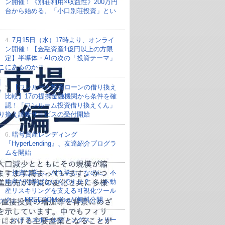
ン開催！《別荘利用×収益性》200万円
台から始める、「小口別荘投資」とい
4.
7月15日（水）17時より、オンライ
ン開催！【金融資産1億円以上の方限
定】半導体・AIの次の「投資テーマ」
こにあるのか？
5.
【ワンルーム投資ローンの借り換え
比較】17の提携金融機関から条件を確
認！「ワンルーム投資借り換えくん」
り換え診断サービスの受付開始
6.
暗号資産レンディング
『HyperLending』、友達紹介プログラ
ムを開始
7.
投資は学ぶ。AIも学ぶ。なのに、不
動産だけ学ばないんですか？——不動
産リスキリングを支える可視化ツール
ック』、FREEDOM X㈱が無料公開
8.
ハドラスホールディングス、シリー