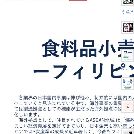
う選択
は、ど
が、借
『ヨソ