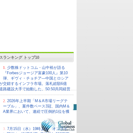
スランキング トップ10
1.
少数株ドットコム・山中裕が語る
『Forbesジョージア富豪100人』第10
弾、ギヴィ・チョチア―中国とロシア
が交錯するインフラ市場。落札総額6億
の道路建設大手で始動した、50:50共同経営
2.
2026年上半期「M＆A市場リーグテ
ーブル」、案件数ベース3冠、国内M＆
A業界において、連続で圧倒的1位を獲
3.
7月15日（水）19時より、オンライ