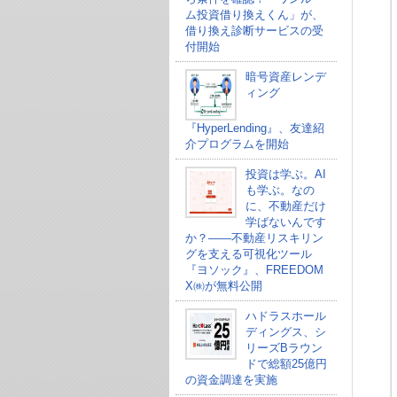
ム投資借り換えくん」が、
借り換え診断サービスの受
付開始
暗号資産レンデ
ィング
『HyperLending』、友達紹
介プログラムを開始
投資は学ぶ。AI
も学ぶ。なの
に、不動産だけ
学ばないんです
か？——不動産リスキリン
グを支える可視化ツール
『ヨソック』、FREEDOM
X㈱が無料公開
ハドラスホール
ディングス、シ
リーズBラウン
ドで総額25億円
の資金調達を実施