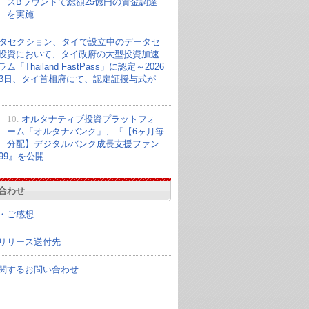
ズBラウンドで総額25億円の資金調達
を実施
タセクション、タイで設立中のデータセ
投資において、タイ政府の大型投資加速
ム「Thailand FastPass」に認定～2026
23日、タイ首相府にて、認定証授与式が
10.
オルタナティブ投資プラットフォ
ーム「オルタナバンク」、『【6ヶ月毎
分配】デジタルバンク成長支援ファン
099』を公開
合わせ
・ご感想
リリース送付先
関するお問い合わせ