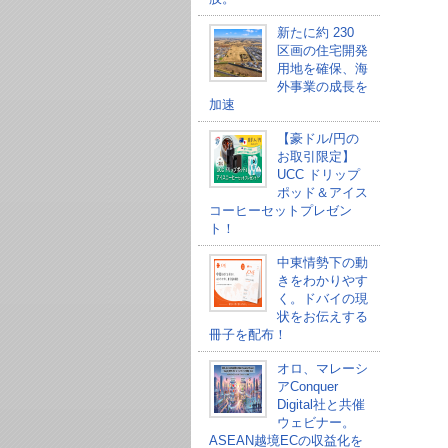
新たに約 230
区画の住宅開発
用地を確保、海
外事業の成長を
加速
【豪ドル/円の
お取引限定】
UCC ドリップ
ポッド＆アイス
コーヒーセットプレゼン
ト！
中東情勢下の動
きをわかりやす
く。ドバイの現
状をお伝えする
冊子を配布！
オロ、マレーシ
アConquer
Digital社と共催
ウェビナー。
ASEAN越境ECの収益化を