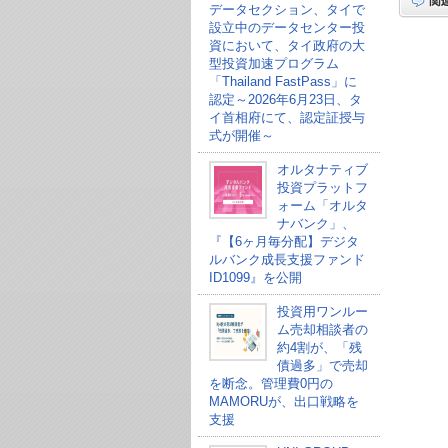
データセクション、タイで
設立中のデータセンター投
資において、タイ政府の大
型投資加速プログラム
「Thailand FastPass」に
認定～2026年6月23日、タ
イ首相府にて、認定証授与
式が開催～
オルタナティブ
投資プラットフ
ォーム「オルタ
ナバンク」、
『【6ヶ月毎分配】デジタ
ルバンク成長支援ファンド
ID1099』を公開
投資用ワンルー
ム売却相談者の
約4割が、「残
債過多」で売却
を断念。管理費0円の
MAMORUが、出口戦略を
支援