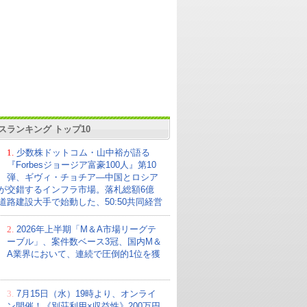
スランキング トップ10
1.
少数株ドットコム・山中裕が語る
『Forbesジョージア富豪100人』第10
弾、ギヴィ・チョチア―中国とロシア
が交錯するインフラ市場。落札総額6億
の道路建設大手で始動した、50:50共同経営
2.
2026年上半期「M＆A市場リーグテ
ーブル」、案件数ベース3冠、国内M＆
A業界において、連続で圧倒的1位を獲
3.
7月15日（水）19時より、オンライ
ン開催！《別荘利用×収益性》200万円