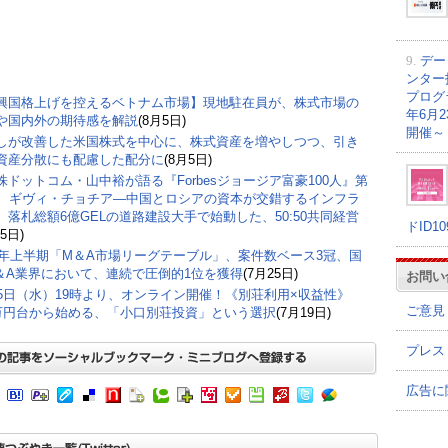
9.
デー
ンター
プログラ
興国格上げを控えるベトナム市場】現地駐在員が、株式市場の
年6月
や国内外の期待感を解説
(8月5日)
開催～
しが改善した米国株式を中心に、株式資産を増やしつつ、引き
資産分散にも配慮した配分に
(8月5日)
株ドットコム・山中裕が語る『Forbesジョージア富豪100人』第
弾、ギヴィ・チョチア―中国とロシアの資本が交錯するインフラ
。落札総額6億GELの道路建設大手で始動した、50:50共同経営
ドID1
5日)
26年上半期「M＆A市場リーグテーブル」、案件数ベース3冠、国
＆A業界において、連続で圧倒的1位を獲得
(7月25日)
お問い
15日（水）19時より、オンライン開催！《別荘利用×収益性》
ご意見
0万円台から始める、「小口別荘投資」という選択
(7月19日)
プレス
広告に