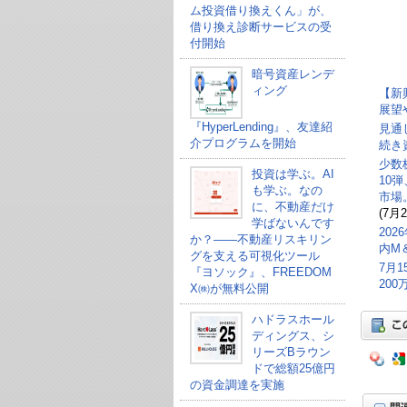
ム投資借り換えくん」が、
借り換え診断サービスの受
付開始
暗号資産レンデ
ィング
【新
展望
『HyperLending』、友達紹
見通
介プログラムを開始
続き
少数
投資は学ぶ。AI
10
も学ぶ。なの
市場
に、不動産だけ
(7月2
学ばないんです
20
か？——不動産リスキリン
内M
グを支える可視化ツール
7月
『ヨソック』、FREEDOM
20
X㈱が無料公開
ハドラスホール
ディングス、シ
リーズBラウン
ドで総額25億円
の資金調達を実施