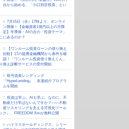
台から始める、「小口別荘投資」とい
4.
7月15日（水）17時より、オンライ
ン開催！【金融資産1億円以上の方限
定】半導体・AIの次の「投資テーマ」
こにあるのか？
5.
【ワンルーム投資ローンの借り換え
比較】17の提携金融機関から条件を確
認！「ワンルーム投資借り換えくん」
り換え診断サービスの受付開始
6.
暗号資産レンディング
『HyperLending』、友達紹介プログラ
ムを開始
7.
投資は学ぶ。AIも学ぶ。なのに、不
動産だけ学ばないんですか？——不動
産リスキリングを支える可視化ツール
ック』、FREEDOM X㈱が無料公開
8.
ハドラスホールディングス、シリー