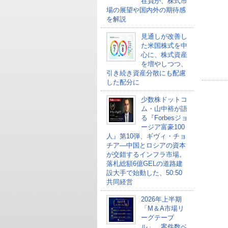
在員が、株式市
場の展望や国内外の期待感
を解説
見通しが改善し
た米国株式を中
心に、株式資産
を増やしつつ、
引き続き資産分散にも配慮
した配分に
少数株ドットコ
ム・山中裕が語
る『Forbesジョ
ージア富豪100
人』第10弾、ギヴィ・チョ
チア―中国とロシアの資本
が交錯するインフラ市場。
落札総額6億GELの道路建
設大手で始動した、50:50
共同経営
2026年上半期
「M＆A市場リ
ーグテーブ
ル」、案件数ベ