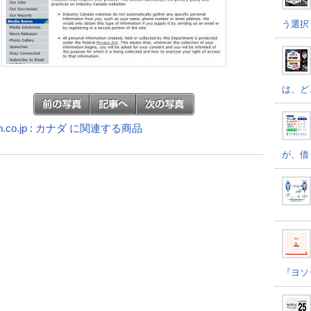
う選択
は、ど
n.co.jp : カナダ に関連する商品
が、借
『ヨソ