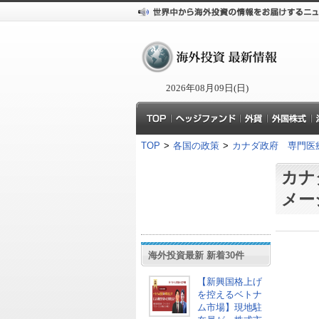
2026年08月09日(日)
TOP
>
各国の政策
>
カナダ政府 専門医
カナ
メー
海外投資最新 新着30件
【新興国格上げ
を控えるベトナ
ム市場】現地駐