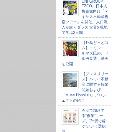
UNI GROUP
FZCO、日本人
投資家向け「テ
キサス不動産視
察ツアー」を開催。人口流
入が続くダラス市場を現地
で学ぶ2日間
【外為どっとコ
ム】エミン・ユ
ルマズ氏の、ド
ル円見通し動画
を公開
【プレスリリー
ス】ハワイ不動
産に関する協業
開始および
「Muse Honolulu」プロジ
ェクトの紹介
円安で加速す
る“複業”ニー
ズ、“外貨で稼
ぐ”という選択
肢。