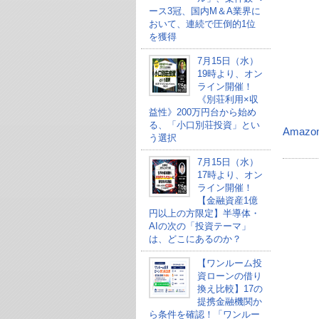
ース3冠、国内M＆A業界に
おいて、連続で圧倒的1位
を獲得
7月15日（水）
19時より、オン
ライン開催！
《別荘利用×収
益性》200万円台から始め
る、「小口別荘投資」とい
Amazo
う選択
7月15日（水）
17時より、オン
ライン開催！
【金融資産1億
円以上の方限定】半導体・
AIの次の「投資テーマ」
は、どこにあるのか？
【ワンルーム投
資ローンの借り
換え比較】17の
提携金融機関か
ら条件を確認！「ワンルー