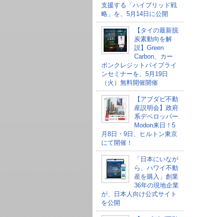
支援する「ハイブリッド戦
略」を、5月14日に公開
【タイの最新脱
炭素動向を解
説】Green
Carbon、カー
ボンクレジットパイプライ
ンセミナーを、5月19日
（火）無料開催開催
【アブダビ不動
産説明会】政府
系デベロッパー
Modon来日！5
月8日・9日、ヒルトン東京
にて開催！
「日本にいなが
ら、ハワイ不動
産を購入」創業
36年の現地企業
が、日本人向け公式サイト
を公開