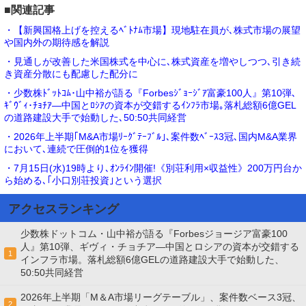
■関連記事
・【新興国格上げを控えるﾍﾞﾄﾅﾑ市場】現地駐在員が､株式市場の展望
や国内外の期待感を解説
・見通しが改善した米国株式を中心に､株式資産を増やしつつ､引き続
き資産分散にも配慮した配分に
・少数株ﾄﾞｯﾄｺﾑ･山中裕が語る『Forbesｼﾞｮｰｼﾞｱ富豪100人』第10弾､
ｷﾞｳﾞｨ･ﾁｮﾁｱ―中国とﾛｼｱの資本が交錯するｲﾝﾌﾗ市場｡落札総額6億GEL
の道路建設大手で始動した､50:50共同経営
・2026年上半期｢M&A市場ﾘｰｸﾞﾃｰﾌﾞﾙ｣､案件数ﾍﾞｰｽ3冠､国内M&A業界
において､連続で圧倒的1位を獲得
・7月15日(水)19時より､ｵﾝﾗｲﾝ開催!《別荘利用×収益性》200万円台か
ら始める､｢小口別荘投資｣という選択
アクセスランキング
少数株ドットコム・山中裕が語る『Forbesジョージア富豪100
人』第10弾、ギヴィ・チョチア―中国とロシアの資本が交錯する
1
インフラ市場。落札総額6億GELの道路建設大手で始動した、
50:50共同経営
2026年上半期「M＆A市場リーグテーブル」、案件数ベース3冠、
2