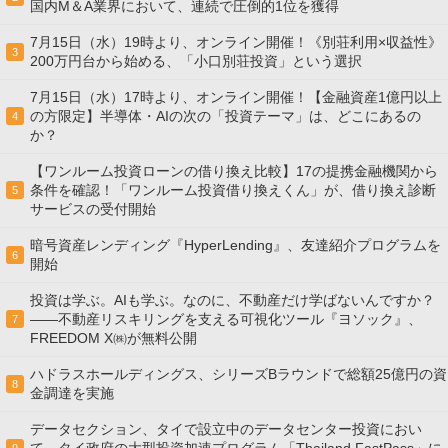
国内M＆A業界において、連続で圧倒的1位を獲得
7月15日（水）19時より、オンライン開催！《別荘利用×収益性》
3
200万円台から始める、「小口別荘投資」という選択
7月15日（水）17時より、オンライン開催！【金融資産1億円以上
の方限定】半導体・AIの次の「投資テーマ」は、どこにあるの
4
か？
【ワンルーム投資ローンの借り換え比較】17の提携金融機関から
条件を確認！「ワンルーム投資借り換えくん」が、借り換え診断
5
サービスの受付開始
暗号資産レンディング『HyperLending』、友達紹介プログラムを
6
開始
投資は学ぶ。AIも学ぶ。なのに、不動産だけ学ばないんですか？
——不動産リスキリングを支える可視化ツール『ヨソック』、
7
FREEDOM X㈱が無料公開
ハドラスホールディングス、シリーズBラウンドで総額25億円の資
8
金調達を実施
データセクション、タイで設立中のデータセンター投資におい