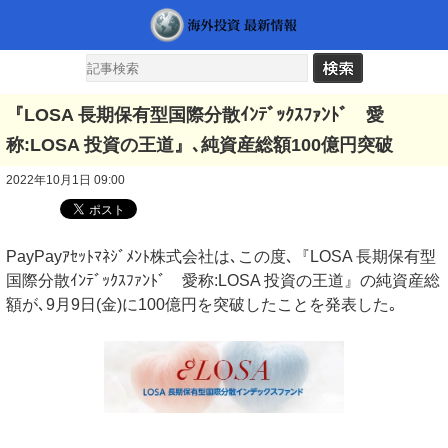
『LOSA 長期保有型国際分散ｲﾝﾃﾞｯｸｽﾌｧﾝﾄﾞ 愛
称:LOSA 投資の王道』､純資産総額100億円突破
2022年10月1日 09:00
PayPayｱｾｯﾄﾏﾈｼﾞﾒﾝﾄ株式会社は､この度､『LOSA 長期保有型
国際分散ｲﾝﾃﾞｯｸｽﾌｧﾝﾄﾞ 愛称:LOSA 投資の王道』の純資産総
額が､9月9日(金)に100億円を突破したことを発表した｡