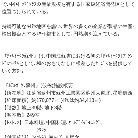
で､中国ﾄｯﾌﾟｸﾗｽの産業規模を有する国家級経済開発区として
位置づけられている｡
持続可能なﾊｲﾃｸ地区を謳い､世界の多くの企業が製品の生産･
輸出拠点とするｽﾏｰﾄ都市として､円熟期を迎えている｡
『ﾎﾃﾙｵｰｸﾗ蘇州』は､中国江蘇省における初の｢ﾎﾃﾙｵｰｸﾗ｣ﾌﾞﾗﾝ
ﾄﾞのﾎﾃﾙとして､和のおもてなしに根差したｻｰﾋﾞｽを提供して
いく方針｡
-『ﾎﾃﾙｵｰｸﾗ蘇州』(仮称)施設概要-
【所在地】江蘇省蘇州市蘇州工業園区蘇州大道北､星塘街西
【延床面積】約170,077㎡ (ﾎﾃﾙは約34,413㎡)
【階数】地上39階､地下3階
【客室数】249室
【ﾚｽﾄﾗﾝ】日本料理､中国料理､ｵｰﾙﾃﾞｲﾀﾞｲﾆﾝｸﾞ､
ﾗｳﾝｼﾞ
【付帯施設】ﾌｨｯﾄﾈｽ､屋内ﾌﾟｰﾙ ほか