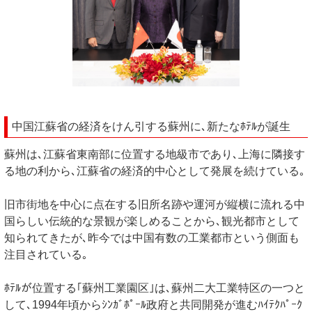
中国江蘇省の経済をけん引する蘇州に､新たなﾎﾃﾙが誕生
蘇州は､江蘇省東南部に位置する地級市であり､上海に隣接す
る地の利から､江蘇省の経済的中心として発展を続けている｡
旧市街地を中心に点在する旧所名跡や運河が縦横に流れる中
国らしい伝統的な景観が楽しめることから､観光都市として
知られてきたが､昨今では中国有数の工業都市という側面も
注目されている｡
ﾎﾃﾙが位置する｢蘇州工業園区｣は､蘇州二大工業特区の一つと
して､1994年頃からｼﾝｶﾞﾎﾟｰﾙ政府と共同開発が進むﾊｲﾃｸﾊﾟｰｸ