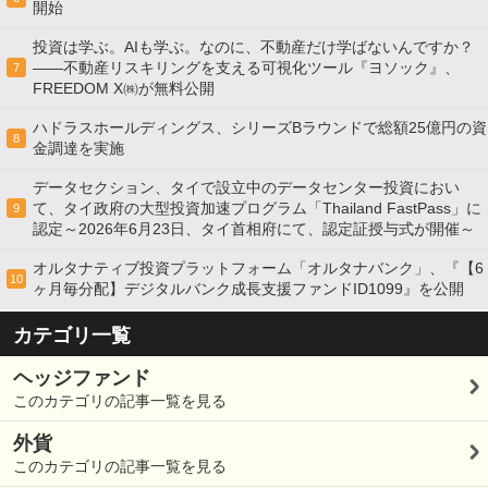
開始
投資は学ぶ。AIも学ぶ。なのに、不動産だけ学ばないんですか？
——不動産リスキリングを支える可視化ツール『ヨソック』、
7
FREEDOM X㈱が無料公開
ハドラスホールディングス、シリーズBラウンドで総額25億円の資
8
金調達を実施
データセクション、タイで設立中のデータセンター投資におい
て、タイ政府の大型投資加速プログラム「Thailand FastPass」に
9
認定～2026年6月23日、タイ首相府にて、認定証授与式が開催～
オルタナティブ投資プラットフォーム「オルタナバンク」、『【6
10
ヶ月毎分配】デジタルバンク成長支援ファンドID1099』を公開
カテゴリ一覧
ヘッジファンド
このカテゴリの記事一覧を見る
外貨
このカテゴリの記事一覧を見る