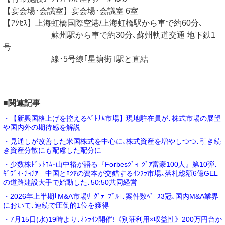
【宴会場･会議室】宴会場･会議室 6室
【ｱｸｾｽ】上海虹橋国際空港/上海虹橋駅から車で約60分､
蘇州駅から車で約30分､蘇州軌道交通 地下鉄1
号
線･5号線｢星塘街｣駅と直結
■関連記事
・【新興国格上げを控えるﾍﾞﾄﾅﾑ市場】現地駐在員が､株式市場の展望
や国内外の期待感を解説
・見通しが改善した米国株式を中心に､株式資産を増やしつつ､引き続
き資産分散にも配慮した配分に
・少数株ﾄﾞｯﾄｺﾑ･山中裕が語る『Forbesｼﾞｮｰｼﾞｱ富豪100人』第10弾､
ｷﾞｳﾞｨ･ﾁｮﾁｱ―中国とﾛｼｱの資本が交錯するｲﾝﾌﾗ市場｡落札総額6億GEL
の道路建設大手で始動した､50:50共同経営
・2026年上半期｢M&A市場ﾘｰｸﾞﾃｰﾌﾞﾙ｣､案件数ﾍﾞｰｽ3冠､国内M&A業界
において､連続で圧倒的1位を獲得
・7月15日(水)19時より､ｵﾝﾗｲﾝ開催!《別荘利用×収益性》200万円台か