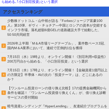
ら始める､｢小口別荘投資｣という選択
アクセスランキング
少数株ドットコム・山中裕が語る『Forbesジョージア富豪100
人』第10弾、ギヴィ・チョチア―中国とロシアの資本が交錯する
1
インフラ市場。落札総額6億GELの道路建設大手で始動した、
50:50共同経営
2026年上半期「M＆A市場リーグテーブル」、案件数ベース3冠、
2
国内M＆A業界において、連続で圧倒的1位を獲得
7月15日（水）19時より、オンライン開催！《別荘利用×収益性》
3
200万円台から始める、「小口別荘投資」という選択
7月15日（水）17時より、オンライン開催！【金融資産1億円以上
の方限定】半導体・AIの次の「投資テーマ」は、どこにあるの
4
か？
【ワンルーム投資ローンの借り換え比較】17の提携金融機関から
条件を確認！「ワンルーム投資借り換えくん」が、借り換え診断
5
サービスの受付開始
暗号資産レンディング『HyperLending』、友達紹介プログラムを
6