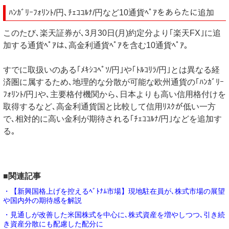
ﾊﾝｶﾞﾘｰﾌｫﾘﾝﾄ/円､ﾁｪｺｺﾙﾅ/円など10通貨ﾍﾟｱをあらたに追加
このたび､楽天証券が､3月30日(月)約定分より｢楽天FX｣に追
加する通貨ﾍﾟｱは､高金利通貨ﾍﾟｱを含む10通貨ﾍﾟｱ｡
すでに取扱いのある｢ﾒｷｼｺﾍﾟｿ/円｣や｢ﾄﾙｺﾘﾗ/円｣とは異なる経
済圏に属するため､地理的な分散が可能な欧州通貨の｢ﾊﾝｶﾞﾘｰ
ﾌｫﾘﾝﾄ/円｣や､主要格付機関から､日本よりも高い信用格付けを
取得するなど､高金利通貨国と比較して信用ﾘｽｸが低い一方
で､相対的に高い金利が期待される｢ﾁｪｺｺﾙﾅ/円｣などを追加す
る｡
■関連記事
・【新興国格上げを控えるﾍﾞﾄﾅﾑ市場】現地駐在員が､株式市場の展望
や国内外の期待感を解説
・見通しが改善した米国株式を中心に､株式資産を増やしつつ､引き続
き資産分散にも配慮した配分に