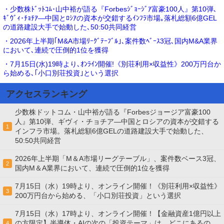
・少数株ﾄﾞｯﾄｺﾑ･山中裕が語る『Forbesｼﾞｮｰｼﾞｱ富豪100人』第10弾､
ｷﾞｳﾞｨ･ﾁｮﾁｱ―中国とﾛｼｱの資本が交錯するｲﾝﾌﾗ市場｡落札総額6億GEL
の道路建設大手で始動した､50:50共同経営
・2026年上半期｢M&A市場ﾘｰｸﾞﾃｰﾌﾞﾙ｣､案件数ﾍﾞｰｽ3冠､国内M&A業界
において､連続で圧倒的1位を獲得
・7月15日(水)19時より､ｵﾝﾗｲﾝ開催!《別荘利用×収益性》200万円台か
ら始める､｢小口別荘投資｣という選択
アクセスランキング
少数株ドットコム・山中裕が語る『Forbesジョージア富豪100
人』第10弾、ギヴィ・チョチア―中国とロシアの資本が交錯する
1
インフラ市場。落札総額6億GELの道路建設大手で始動した、
50:50共同経営
2026年上半期「M＆A市場リーグテーブル」、案件数ベース3冠、
2
国内M＆A業界において、連続で圧倒的1位を獲得
7月15日（水）19時より、オンライン開催！《別荘利用×収益性》
3
200万円台から始める、「小口別荘投資」という選択
7月15日（水）17時より、オンライン開催！【金融資産1億円以上
の方限定】半導体・AIの次の「投資テーマ」は、どこにあるの
4