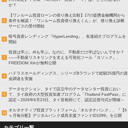
か？
【ワンルーム投資ローンの借り換え比較】17の提携金融機関から
条件を確認！「ワンルーム投資借り換えくん」が、借り換え診断
5
サービスの受付開始
暗号資産レンディング『HyperLending』、友達紹介プログラムを
6
開始
投資は学ぶ。AIも学ぶ。なのに、不動産だけ学ばないんですか？
——不動産リスキリングを支える可視化ツール『ヨソック』、
7
FREEDOM X㈱が無料公開
ハドラスホールディングス、シリーズBラウンドで総額25億円の資
8
金調達を実施
データセクション、タイで設立中のデータセンター投資におい
て、タイ政府の大型投資加速プログラム「Thailand FastPass」に
9
認定～2026年6月23日、タイ首相府にて、認定証授与式が開催～
オルタナティブ投資プラットフォーム「オルタナバンク」、『【6
10
ヶ月毎分配】デジタルバンク成長支援ファンドID1099』を公開
カテゴリ一覧