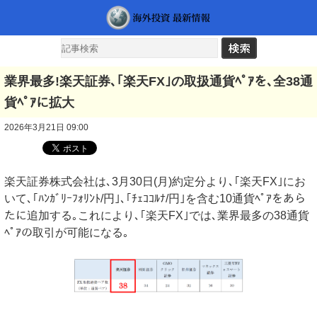
業界最多!楽天証券､｢楽天FX｣の取扱通貨ﾍﾟｱを､全38通
貨ﾍﾟｱに拡大
2026年3月21日 09:00
楽天証券株式会社は､3月30日(月)約定分より､｢楽天FX｣にお
いて､｢ﾊﾝｶﾞﾘｰﾌｫﾘﾝﾄ/円｣､｢ﾁｪｺｺﾙﾅ/円｣を含む10通貨ﾍﾟｱをあら
たに追加する｡これにより､｢楽天FX｣では､業界最多の38通貨
ﾍﾟｱの取引が可能になる｡