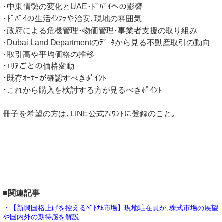
･中東情勢の変化とUAE･ﾄﾞﾊﾞｲへの影響
･ﾄﾞﾊﾞｲの生活ｲﾝﾌﾗや治安､現地の雰囲気
･政府による危機管理･物価管理･事業者支援の取り組み
･Dubai Land Departmentのﾃﾞｰﾀから見る不動産取引の動向
･取引高や平均価格の推移
･ｴﾘｱごとの価格変動
･既存ｵｰﾅｰが確認すべきﾎﾟｲﾝﾄ
･これから購入を検討する方が見るべきﾎﾟｲﾝﾄ
冊子を希望の方は､LINE公式ｱｶｳﾝﾄに登録のこと｡
■関連記事
・【新興国格上げを控えるﾍﾞﾄﾅﾑ市場】現地駐在員が､株式市場の展望
や国内外の期待感を解説