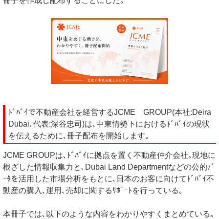
冊子を作成し配布することにした｡
ﾄﾞﾊﾞｲで不動産会社を経営するJCME GROUP(本社:Deira
Dubai､代表:深谷忠司)は､中東情勢下におけるﾄﾞﾊﾞｲの現状
を伝えるために､冊子配布を開始します｡
JCME GROUPは､ﾄﾞﾊﾞｲに拠点を置く不動産仲介会社｡現地に
根ざした情報収集力と､Dubai Land Departmentなどの公的ﾃﾞ
ｰﾀを活用した市場分析をもとに､日本のお客に向けてﾄﾞﾊﾞｲ不
動産の購入､運用､売却に関するｻﾎﾟｰﾄを行っている｡
本冊子では､以下のような内容をわかりやすくまとめている｡