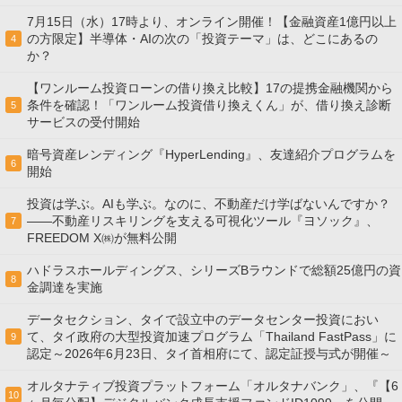
7月15日（水）17時より、オンライン開催！【金融資産1億円以上
の方限定】半導体・AIの次の「投資テーマ」は、どこにあるの
4
か？
【ワンルーム投資ローンの借り換え比較】17の提携金融機関から
条件を確認！「ワンルーム投資借り換えくん」が、借り換え診断
5
サービスの受付開始
暗号資産レンディング『HyperLending』、友達紹介プログラムを
6
開始
投資は学ぶ。AIも学ぶ。なのに、不動産だけ学ばないんですか？
——不動産リスキリングを支える可視化ツール『ヨソック』、
7
FREEDOM X㈱が無料公開
ハドラスホールディングス、シリーズBラウンドで総額25億円の資
8
金調達を実施
データセクション、タイで設立中のデータセンター投資におい
て、タイ政府の大型投資加速プログラム「Thailand FastPass」に
9
認定～2026年6月23日、タイ首相府にて、認定証授与式が開催～
オルタナティブ投資プラットフォーム「オルタナバンク」、『【6
10