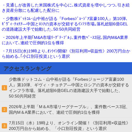
・見通しが改善した米国株式を中心に､株式資産を増やしつつ､引き続
き資産分散にも配慮した配分に
・少数株ﾄﾞｯﾄｺﾑ･山中裕が語る『Forbesｼﾞｮｰｼﾞｱ富豪100人』第10弾､
ｷﾞｳﾞｨ･ﾁｮﾁｱ―中国とﾛｼｱの資本が交錯するｲﾝﾌﾗ市場｡落札総額6億GEL
の道路建設大手で始動した､50:50共同経営
・2026年上半期｢M&A市場ﾘｰｸﾞﾃｰﾌﾞﾙ｣､案件数ﾍﾞｰｽ3冠､国内M&A業界
において､連続で圧倒的1位を獲得
・7月15日(水)19時より､ｵﾝﾗｲﾝ開催!《別荘利用×収益性》200万円台か
ら始める､｢小口別荘投資｣という選択
アクセスランキング
少数株ドットコム・山中裕が語る『Forbesジョージア富豪100
人』第10弾、ギヴィ・チョチア―中国とロシアの資本が交錯する
1
インフラ市場。落札総額6億GELの道路建設大手で始動した、
50:50共同経営
2026年上半期「M＆A市場リーグテーブル」、案件数ベース3冠、
2
国内M＆A業界において、連続で圧倒的1位を獲得
7月15日（水）19時より、オンライン開催！《別荘利用×収益性》
3
200万円台から始める、「小口別荘投資」という選択