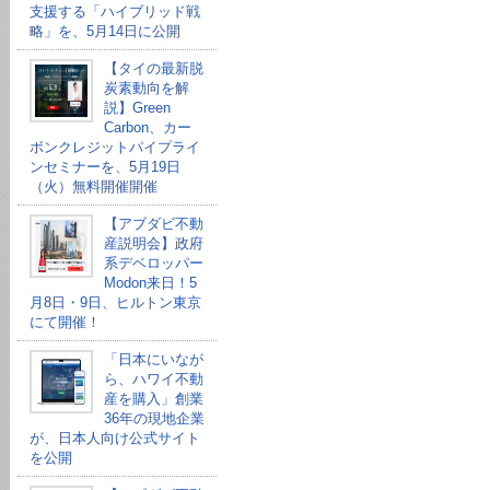
支援する「ハイブリッド戦
略」を、5月14日に公開
【タイの最新脱
炭素動向を解
説】Green
Carbon、カー
ボンクレジットパイプライ
ンセミナーを、5月19日
（火）無料開催開催
【アブダビ不動
産説明会】政府
系デベロッパー
Modon来日！5
月8日・9日、ヒルトン東京
にて開催！
「日本にいなが
ら、ハワイ不動
産を購入」創業
36年の現地企業
が、日本人向け公式サイト
を公開