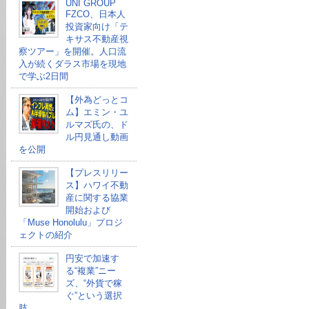
UNI GROUP
FZCO、日本人
投資家向け「テ
キサス不動産視
察ツアー」を開催。人口流
入が続くダラス市場を現地
で学ぶ2日間
【外為どっとコ
ム】エミン・ユ
ルマズ氏の、ド
ル円見通し動画
を公開
【プレスリリー
ス】ハワイ不動
産に関する協業
開始および
「Muse Honolulu」プロジ
ェクトの紹介
円安で加速す
る“複業”ニー
ズ、“外貨で稼
ぐ”という選択
肢。