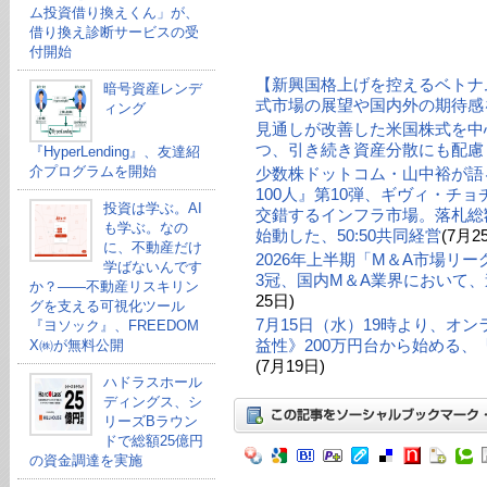
ム投資借り換えくん」が、
借り換え診断サービスの受
付開始
【新興国格上げを控えるベトナ
暗号資産レンデ
式市場の展望や国内外の期待感
ィング
見通しが改善した米国株式を中
つ、引き続き資産分散にも配慮
『HyperLending』、友達紹
介プログラムを開始
少数株ドットコム・山中裕が語る
100人』第10弾、ギヴィ・チ
投資は学ぶ。AI
交錯するインフラ市場。落札総額
も学ぶ。なの
始動した、50:50共同経営
(7月2
に、不動産だけ
2026年上半期「M＆A市場リ
学ばないんです
3冠、国内M＆A業界において、
か？——不動産リスキリン
25日)
グを支える可視化ツール
7月15日（水）19時より、オ
『ヨソック』、FREEDOM
益性》200万円台から始める
X㈱が無料公開
(7月19日)
ハドラスホール
ディングス、シ
リーズBラウン
ドで総額25億円
の資金調達を実施