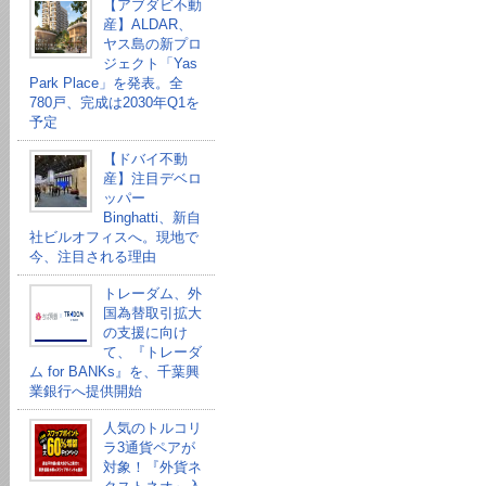
【アブダビ不動
産】ALDAR、
ヤス島の新プロ
ジェクト「Yas
Park Place」を発表。全
780戸、完成は2030年Q1を
予定
【ドバイ不動
産】注目デベロ
ッパー
Binghatti、新自
社ビルオフィスへ。現地で
今、注目される理由
トレーダム、外
国為替取引拡大
の支援に向け
て、『トレーダ
ム for BANKs』を、千葉興
業銀行へ提供開始
人気のトルコリ
ラ3通貨ペアが
対象！『外貨ネ