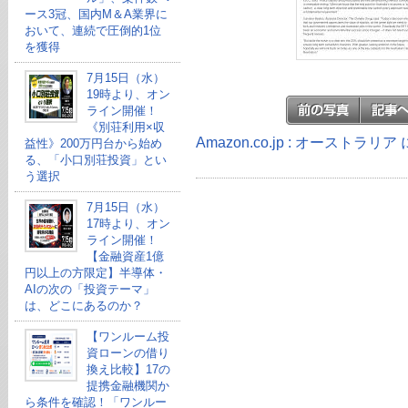
ース3冠、国内M＆A業界に
おいて、連続で圧倒的1位
を獲得
7月15日（水）
19時より、オン
ライン開催！
《別荘利用×収
Amazon.co.jp : オーストラ
益性》200万円台から始め
る、「小口別荘投資」とい
う選択
7月15日（水）
17時より、オン
ライン開催！
【金融資産1億
円以上の方限定】半導体・
AIの次の「投資テーマ」
は、どこにあるのか？
【ワンルーム投
資ローンの借り
換え比較】17の
提携金融機関か
ら条件を確認！「ワンルー