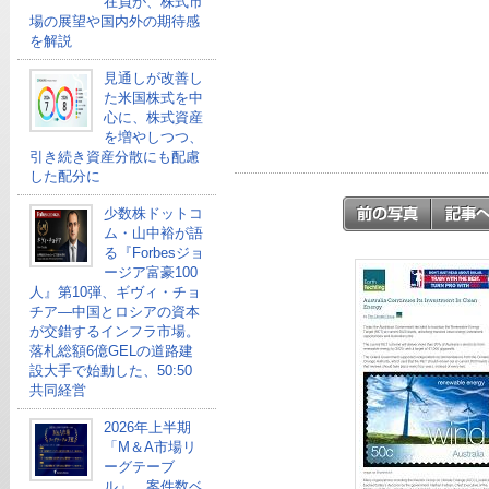
在員が、株式市
場の展望や国内外の期待感
を解説
見通しが改善し
た米国株式を中
心に、株式資産
を増やしつつ、
引き続き資産分散にも配慮
した配分に
少数株ドットコ
ム・山中裕が語
る『Forbesジョ
ージア富豪100
人』第10弾、ギヴィ・チョ
チア―中国とロシアの資本
が交錯するインフラ市場。
落札総額6億GELの道路建
設大手で始動した、50:50
共同経営
2026年上半期
「M＆A市場リ
ーグテーブ
ル」、案件数ベ