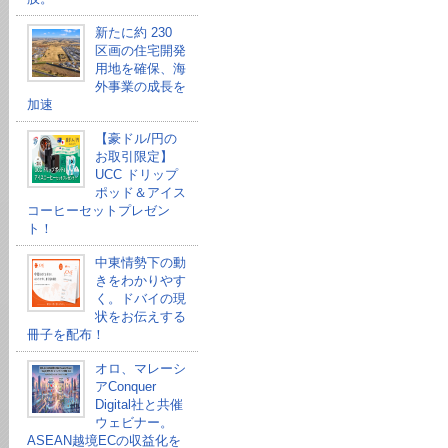
新たに約 230
区画の住宅開発
用地を確保、海
外事業の成長を
加速
【豪ドル/円の
お取引限定】
UCC ドリップ
ポッド＆アイス
コーヒーセットプレゼン
ト！
中東情勢下の動
きをわかりやす
く。ドバイの現
状をお伝えする
冊子を配布！
オロ、マレーシ
アConquer
Digital社と共催
ウェビナー。
ASEAN越境ECの収益化を