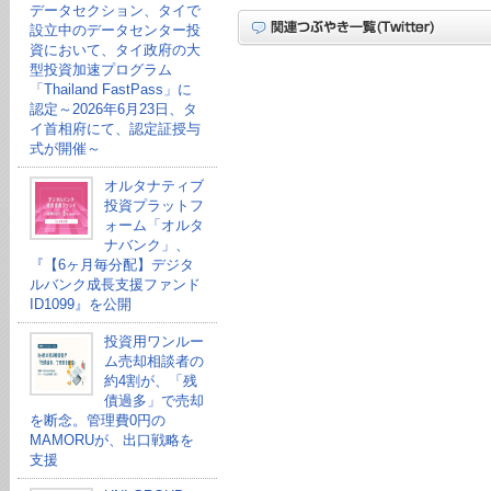
データセクション、タイで
設立中のデータセンター投
資において、タイ政府の大
型投資加速プログラム
「Thailand FastPass」に
認定～2026年6月23日、タ
イ首相府にて、認定証授与
式が開催～
オルタナティブ
投資プラットフ
ォーム「オルタ
ナバンク」、
『【6ヶ月毎分配】デジタ
ルバンク成長支援ファンド
ID1099』を公開
投資用ワンルー
ム売却相談者の
約4割が、「残
債過多」で売却
を断念。管理費0円の
MAMORUが、出口戦略を
支援