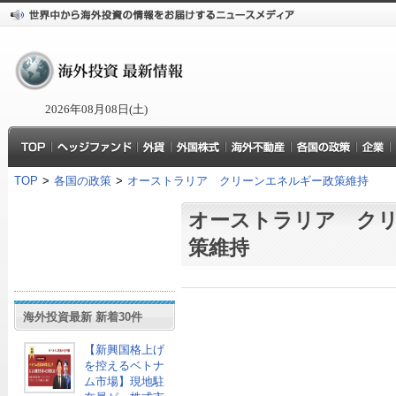
2026年08月08日(土)
TOP
>
各国の政策
>
オーストラリア クリーンエネルギー政策維持
オーストラリア ク
策維持
海外投資最新 新着30件
【新興国格上げ
を控えるベトナ
ム市場】現地駐