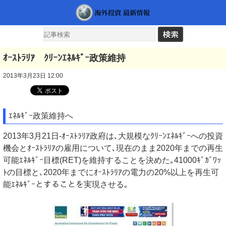
ｵｰｽﾄﾗﾘｱ ｸﾘｰﾝｴﾈﾙｷﾞｰ政策維持
2013年3月23日 12:00
ｴﾈﾙｷﾞｰ政策維持へ
2013年3月21日-ｵｰｽﾄﾗﾘｱ政府は､大規模なｸﾘｰﾝｴﾈﾙｷﾞｰへの投資
機会とｵｰｽﾄﾗﾘｱの雇用について､現在のまま2020年までの再生
可能ｴﾈﾙｷﾞｰ目標(RET)を維持することを決めた｡41000ｷﾞｶﾞﾜｯ
ﾄの目標と､2020年までにｵｰｽﾄﾗﾘｱの電力の20%以上を再生可
能ｴﾈﾙｷﾞｰとすることを実現させる｡