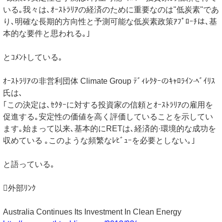
いる｡我々は､ｵｰｽﾄﾗﾘｱの経済のために重要なのは"低炭素"であ
り､明確な長期的方向性と予測可能な低炭素政策ｱﾌﾟﾛｰﾁは､基
本的な要件と思われる｡｣
とｺﾒﾝﾄしている｡
ｵｰｽﾄﾗﾘｱの非営利団体 Climate Group ﾃﾞｨﾚｸﾀｰのｷｬﾛﾗｲﾝ·ﾍﾞｲﾘｽ
氏は､
｢この決定は､ｾｸﾀｰに対する投資家の信頼とｵｰｽﾄﾗﾘｱの雇用を
促進する｡安定性の価値を高く評価していることを示してい
ます｡始まって以来､基本的にRETは､経済的·環境的な成功を
収めている ｡このような頻繁なﾚﾋﾞｭｰを必要としない｡｣
と語っている｡
外部ﾘﾝｸ
Australia Continues Its Investment In Clean Energy