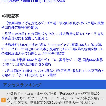
http://www.earthtechling.com/2013/03/
■関連記事
・【新興国格上げを控えるﾍﾞﾄﾅﾑ市場】現地駐在員が､株式市場の展望
や国内外の期待感を解説
・見通しが改善した米国株式を中心に､株式資産を増やしつつ､引き続
き資産分散にも配慮した配分に
・少数株ﾄﾞｯﾄｺﾑ･山中裕が語る『Forbesｼﾞｮｰｼﾞｱ富豪100人』第10弾､
ｷﾞｳﾞｨ･ﾁｮﾁｱ―中国とﾛｼｱの資本が交錯するｲﾝﾌﾗ市場｡落札総額6億GEL
の道路建設大手で始動した､50:50共同経営
・2026年上半期｢M&A市場ﾘｰｸﾞﾃｰﾌﾞﾙ｣､案件数ﾍﾞｰｽ3冠､国内M&A業界
において､連続で圧倒的1位を獲得
・7月15日(水)19時より､ｵﾝﾗｲﾝ開催!《別荘利用×収益性》200万円台か
ら始める､｢小口別荘投資｣という選択
アクセスランキング
少数株ドットコム・山中裕が語る『Forbesジョージア富豪100
人』第10弾、ギヴィ・チョチア―中国とロシアの資本が交錯する
1
インフラ市場。落札総額6億GELの道路建設大手で始動した、