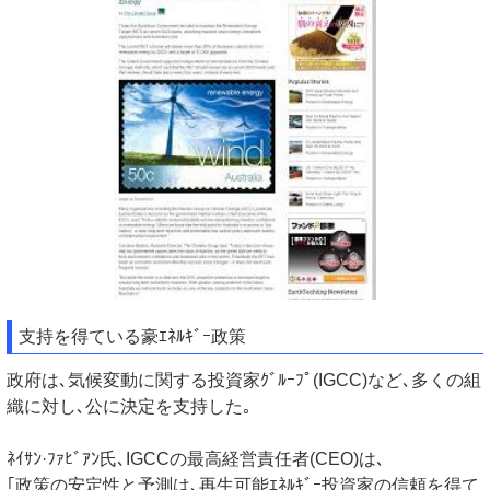
支持を得ている豪ｴﾈﾙｷﾞｰ政策
政府は､気候変動に関する投資家ｸﾞﾙｰﾌﾟ(IGCC)など､多くの組
織に対し､公に決定を支持した｡
ﾈｲｻﾝ·ﾌｧﾋﾞｱﾝ氏､IGCCの最高経営責任者(CEO)は､
｢政策の安定性と予測は､再生可能ｴﾈﾙｷﾞｰ投資家の信頼を得て