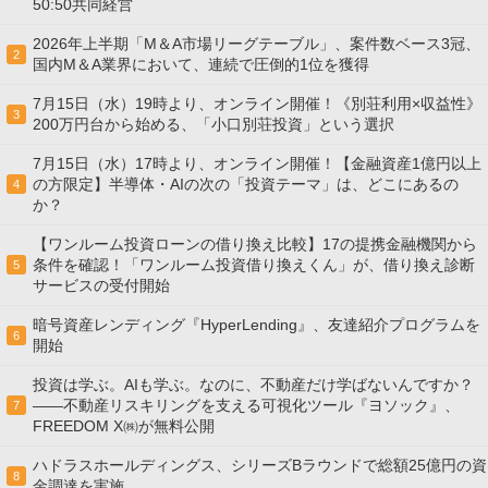
50:50共同経営
2026年上半期「M＆A市場リーグテーブル」、案件数ベース3冠、
2
国内M＆A業界において、連続で圧倒的1位を獲得
7月15日（水）19時より、オンライン開催！《別荘利用×収益性》
3
200万円台から始める、「小口別荘投資」という選択
7月15日（水）17時より、オンライン開催！【金融資産1億円以上
の方限定】半導体・AIの次の「投資テーマ」は、どこにあるの
4
か？
【ワンルーム投資ローンの借り換え比較】17の提携金融機関から
条件を確認！「ワンルーム投資借り換えくん」が、借り換え診断
5
サービスの受付開始
暗号資産レンディング『HyperLending』、友達紹介プログラムを
6
開始
投資は学ぶ。AIも学ぶ。なのに、不動産だけ学ばないんですか？
——不動産リスキリングを支える可視化ツール『ヨソック』、
7
FREEDOM X㈱が無料公開
ハドラスホールディングス、シリーズBラウンドで総額25億円の資
8
金調達を実施