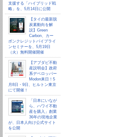
支援する「ハイブリッド戦
略」を、5月14日に公開
【タイの最新脱
炭素動向を解
説】Green
Carbon、カー
ボンクレジットパイプライ
ンセミナーを、5月19日
（火）無料開催開催
【アブダビ不動
産説明会】政府
系デベロッパー
Modon来日！5
月8日・9日、ヒルトン東京
にて開催！
「日本にいなが
ら、ハワイ不動
産を購入」創業
36年の現地企業
が、日本人向け公式サイト
を公開