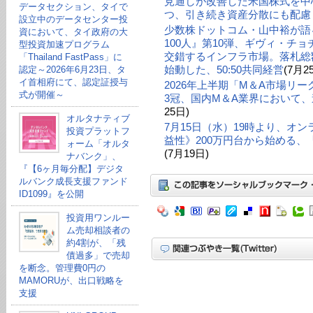
見通しが改善した米国株式を中
データセクション、タイで
つ、引き続き資産分散にも配慮
設立中のデータセンター投
少数株ドットコム・山中裕が語る
資において、タイ政府の大
100人』第10弾、ギヴィ・チ
型投資加速プログラム
交錯するインフラ市場。落札総額
「Thailand FastPass」に
始動した、50:50共同経営
(7月2
認定～2026年6月23日、タ
イ首相府にて、認定証授与
2026年上半期「M＆A市場リ
式が開催～
3冠、国内M＆A業界において、
25日)
オルタナティブ
7月15日（水）19時より、オ
投資プラットフ
益性》200万円台から始める
ォーム「オルタ
(7月19日)
ナバンク」、
『【6ヶ月毎分配】デジタ
ルバンク成長支援ファンド
ID1099』を公開
投資用ワンルー
ム売却相談者の
約4割が、「残
債過多」で売却
を断念。管理費0円の
MAMORUが、出口戦略を
支援