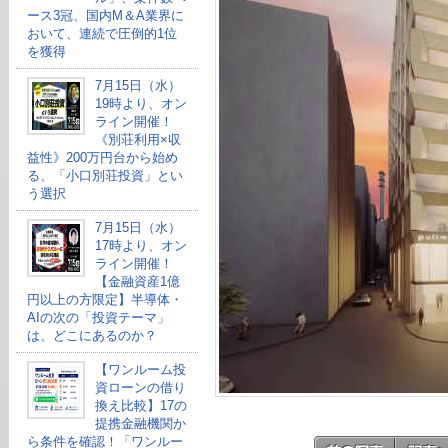
ース3冠、国内M＆A業界に
おいて、連続で圧倒的1位
を獲得
7月15日（水）
19時より、オン
ライン開催！
《別荘利用×収
益性》200万円台から始め
る、「小口別荘投資」とい
う選択
7月15日（水）
17時より、オン
ライン開催！
【金融資産1億
円以上の方限定】半導体・
AIの次の「投資テーマ」
は、どこにあるのか？
【ワンルーム投
資ローンの借り
換え比較】17の
提携金融機関か
ら条件を確認！「ワンルー