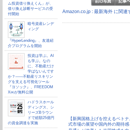
ム投資借り換えくん」が、
借り換え診断サービスの受
Amazon.co.jp : 最新海外 に
付開始
暗号資産レンデ
ィング
『HyperLending』、友達紹
介プログラムを開始
投資は学ぶ。AI
も学ぶ。なの
に、不動産だけ
学ばないんです
か？——不動産リスキリン
グを支える可視化ツール
『ヨソック』、FREEDOM
X㈱が無料公開
ハドラスホール
ディングス、シ
リーズBラウン
ドで総額25億円
【新興国格上げを控えるベトナ
の資金調達を実施
式市場の展望や国内外の期待感