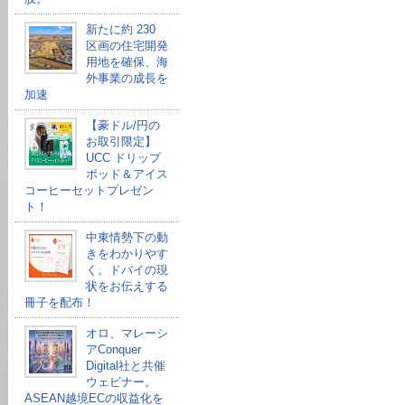
新たに約 230
区画の住宅開発
用地を確保、海
外事業の成長を
加速
【豪ドル/円の
お取引限定】
UCC ドリップ
ポッド＆アイス
コーヒーセットプレゼン
ト！
中東情勢下の動
きをわかりやす
く。ドバイの現
状をお伝えする
冊子を配布！
オロ、マレーシ
アConquer
Digital社と共催
ウェビナー。
ASEAN越境ECの収益化を