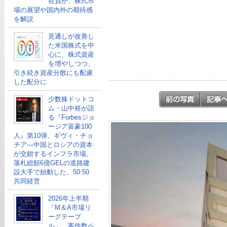
在員が、株式市
場の展望や国内外の期待感
を解説
見通しが改善し
た米国株式を中
心に、株式資産
を増やしつつ、
引き続き資産分散にも配慮
した配分に
少数株ドットコ
ム・山中裕が語
る『Forbesジョ
ージア富豪100
人』第10弾、ギヴィ・チョ
チア―中国とロシアの資本
が交錯するインフラ市場。
落札総額6億GELの道路建
設大手で始動した、50:50
共同経営
2026年上半期
「M＆A市場リ
ーグテーブ
ル」、案件数ベ