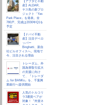
【アブダビ不動
産】ALDAR、
ヤス島の新プロ
ジェクト「Yas
Park Place」を発表。全
780戸、完成は2030年Q1を
予定
【ドバイ不動
産】注目デベロ
ッパー
Binghatti、新自
社ビルオフィスへ。現地で
今、注目される理由
トレーダム、外
国為替取引拡大
の支援に向け
て、『トレーダ
ム for BANKs』を、千葉興
業銀行へ提供開始
人気のトルコリ
ラ3通貨ペアが
対象！『外貨ネ