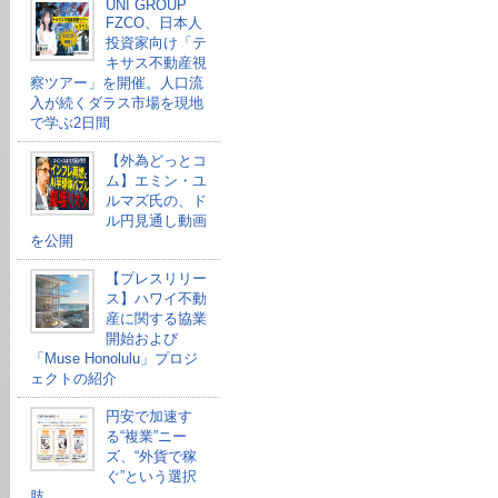
UNI GROUP
FZCO、日本人
投資家向け「テ
キサス不動産視
察ツアー」を開催。人口流
入が続くダラス市場を現地
で学ぶ2日間
【外為どっとコ
ム】エミン・ユ
ルマズ氏の、ド
ル円見通し動画
を公開
【プレスリリー
ス】ハワイ不動
産に関する協業
開始および
「Muse Honolulu」プロジ
ェクトの紹介
円安で加速す
る“複業”ニー
ズ、“外貨で稼
ぐ”という選択
肢。