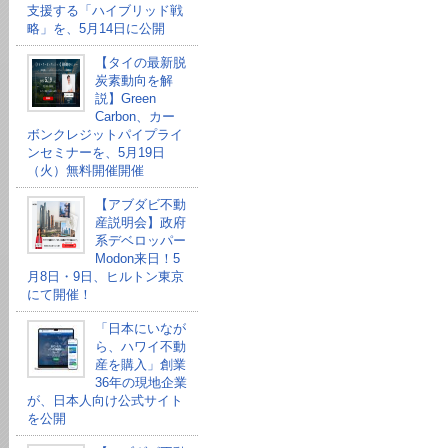
支援する「ハイブリッド戦
略」を、5月14日に公開
【タイの最新脱
炭素動向を解
説】Green
Carbon、カー
ボンクレジットパイプライ
ンセミナーを、5月19日
（火）無料開催開催
【アブダビ不動
産説明会】政府
系デベロッパー
Modon来日！5
月8日・9日、ヒルトン東京
にて開催！
「日本にいなが
ら、ハワイ不動
産を購入」創業
36年の現地企業
が、日本人向け公式サイト
を公開