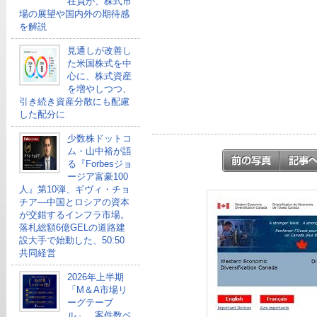
在員が、株式市
場の展望や国内外の期待感
を解説
見通しが改善し
た米国株式を中
心に、株式資産
を増やしつつ、
引き続き資産分散にも配慮
した配分に
少数株ドットコ
ム・山中裕が語
る『Forbesジョ
ージア富豪100
人』第10弾、ギヴィ・チョ
チア―中国とロシアの資本
が交錯するインフラ市場。
落札総額6億GELの道路建
設大手で始動した、50:50
共同経営
2026年上半期
「M＆A市場リ
ーグテーブ
ル」、案件数ベ