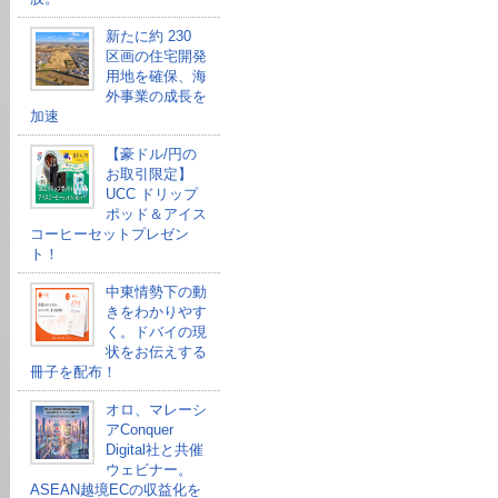
新たに約 230
区画の住宅開発
用地を確保、海
外事業の成長を
加速
【豪ドル/円の
お取引限定】
UCC ドリップ
ポッド＆アイス
コーヒーセットプレゼン
ト！
中東情勢下の動
きをわかりやす
く。ドバイの現
状をお伝えする
冊子を配布！
オロ、マレーシ
アConquer
Digital社と共催
ウェビナー。
ASEAN越境ECの収益化を