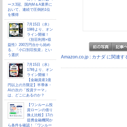
ース3冠、国内M＆A業界に
おいて、連続で圧倒的1位
を獲得
7月15日（水）
19時より、オン
ライン開催！
《別荘利用×収
益性》200万円台から始め
る、「小口別荘投資」とい
う選択
Amazon.co.jp : カナダ に関連
7月15日（水）
17時より、オン
ライン開催！
【金融資産1億
円以上の方限定】半導体・
AIの次の「投資テーマ」
は、どこにあるのか？
【ワンルーム投
資ローンの借り
換え比較】17の
提携金融機関か
ら条件を確認！「ワンルー