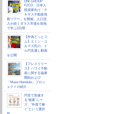
UNI GROUP
FZCO、日本人
投資家向け「テ
キサス不動産視
察ツアー」を開催。人口流
入が続くダラス市場を現地
で学ぶ2日間
【外為どっとコ
ム】エミン・ユ
ルマズ氏の、ド
ル円見通し動画
を公開
【プレスリリー
ス】ハワイ不動
産に関する協業
開始および
「Muse Honolulu」プロジ
ェクトの紹介
円安で加速す
る“複業”ニー
ズ、“外貨で稼
ぐ”という選択
肢。