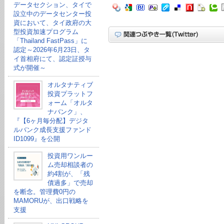
データセクション、タイで
設立中のデータセンター投
資において、タイ政府の大
型投資加速プログラム
「Thailand FastPass」に
認定～2026年6月23日、タ
イ首相府にて、認定証授与
式が開催～
オルタナティブ
投資プラットフ
ォーム「オルタ
ナバンク」、
『【6ヶ月毎分配】デジタ
ルバンク成長支援ファンド
ID1099』を公開
投資用ワンルー
ム売却相談者の
約4割が、「残
債過多」で売却
を断念。管理費0円の
MAMORUが、出口戦略を
支援