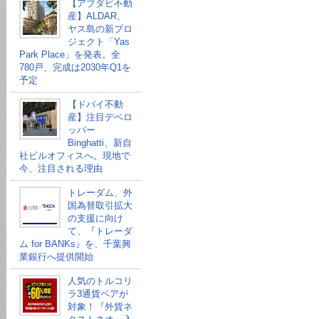
【アブダビ不動
産】ALDAR、
ヤス島の新プロ
ジェクト「Yas
Park Place」を発表。全
780戸、完成は2030年Q1を
予定
【ドバイ不動
産】注目デベロ
ッパー
Binghatti、新自
社ビルオフィスへ。現地で
今、注目される理由
トレーダム、外
国為替取引拡大
の支援に向け
て、『トレーダ
ム for BANKs』を、千葉興
業銀行へ提供開始
人気のトルコリ
ラ3通貨ペアが
対象！『外貨ネ