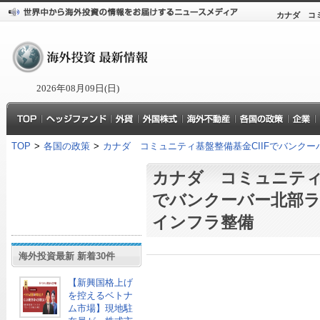
カナダ コ
2026年08月09日(日)
TOP
>
各国の政策
>
カナダ コミュニティ基盤整備基金CIIFでバンク
カナダ コミュニティ基
でバンクーバー北部ラ
インフラ整備
海外投資最新 新着30件
【新興国格上げ
を控えるベトナ
ム市場】現地駐