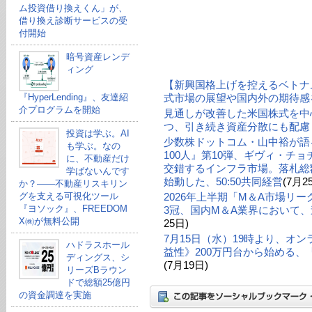
ム投資借り換えくん」が、
借り換え診断サービスの受
付開始
暗号資産レンデ
ィング
【新興国格上げを控えるベトナ
『HyperLending』、友達紹
式市場の展望や国内外の期待感
介プログラムを開始
見通しが改善した米国株式を中
つ、引き続き資産分散にも配慮
投資は学ぶ。AI
少数株ドットコム・山中裕が語る
も学ぶ。なの
100人』第10弾、ギヴィ・チ
に、不動産だけ
交錯するインフラ市場。落札総額
学ばないんです
始動した、50:50共同経営
(7月2
か？——不動産リスキリン
グを支える可視化ツール
2026年上半期「M＆A市場リ
『ヨソック』、FREEDOM
3冠、国内M＆A業界において、
X㈱が無料公開
25日)
7月15日（水）19時より、オ
ハドラスホール
益性》200万円台から始める
ディングス、シ
(7月19日)
リーズBラウン
ドで総額25億円
の資金調達を実施