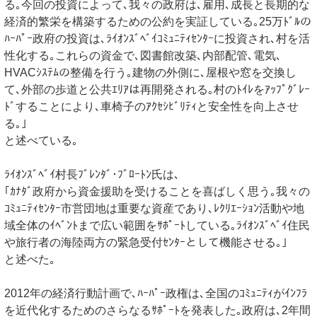
る｡今回の投資によって､我々の政府は､雇用､成長と長期的な
経済的繁栄を構築するための公約を実証している｡25万ﾄﾞﾙの
ﾊｰﾊﾟｰ政府の投資は､ﾗｲｵﾝｽﾞﾍﾞｲｺﾐｭﾆﾃｨｾﾝﾀｰに投資され､村を活
性化する｡これらの資金で､図書館改築､内部配管､電気､
HVACｼｽﾃﾑの整備を行う｡建物の外側に､屋根や窓を交換し
て､外部の歩道と公共ｴﾘｱは再​​開発される｡村のﾄｲﾚをｱｯﾌﾟｸﾞﾚｰ
ﾄﾞすることにより､車椅子のｱｸｾｼﾋﾞﾘﾃｨと安全性を向上させ
る｡｣
と述べている｡
ﾗｲｵﾝｽﾞﾍﾞｲ村長ﾌﾞﾚﾝﾀﾞ･ﾌﾞﾛｰﾄﾝ氏は､
｢ｶﾅﾀﾞ政府から資金援助を受けることを喜ばしく思う｡我々の
ｺﾐｭﾆﾃｨｾﾝﾀｰ市営団地は重要な資産であり､ﾚｸﾘｴｰｼｮﾝ活動や地
域全体のｲﾍﾞﾝﾄまで広い範囲をｻﾎﾟｰﾄしている｡ﾗｲｵﾝｽﾞﾍﾞｲ住民
や旅行者の海陸両方の緊急受付ｾﾝﾀｰとして機能させる｡｣
と述べた｡
2012年の経済行動計画で､ﾊｰﾊﾟｰ政権は､全国のｺﾐｭﾆﾃｨがｲﾝﾌﾗ
を近代化するためのさらなるｻﾎﾟｰﾄを発表した｡政府は､2年間