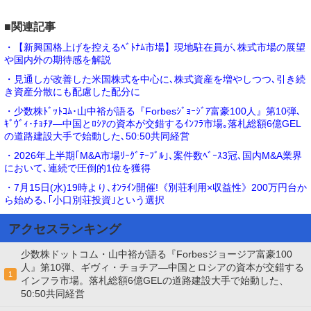
■関連記事
・【新興国格上げを控えるﾍﾞﾄﾅﾑ市場】現地駐在員が､株式市場の展望
や国内外の期待感を解説
・見通しが改善した米国株式を中心に､株式資産を増やしつつ､引き続
き資産分散にも配慮した配分に
・少数株ﾄﾞｯﾄｺﾑ･山中裕が語る『Forbesｼﾞｮｰｼﾞｱ富豪100人』第10弾､
ｷﾞｳﾞｨ･ﾁｮﾁｱ―中国とﾛｼｱの資本が交錯するｲﾝﾌﾗ市場｡落札総額6億GEL
の道路建設大手で始動した､50:50共同経営
・2026年上半期｢M&A市場ﾘｰｸﾞﾃｰﾌﾞﾙ｣､案件数ﾍﾞｰｽ3冠､国内M&A業界
において､連続で圧倒的1位を獲得
・7月15日(水)19時より､ｵﾝﾗｲﾝ開催!《別荘利用×収益性》200万円台か
ら始める､｢小口別荘投資｣という選択
アクセスランキング
少数株ドットコム・山中裕が語る『Forbesジョージア富豪100
人』第10弾、ギヴィ・チョチア―中国とロシアの資本が交錯する
1
インフラ市場。落札総額6億GELの道路建設大手で始動した、
50:50共同経営