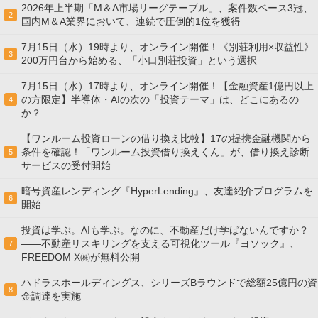
2026年上半期「M＆A市場リーグテーブル」、案件数ベース3冠、
2
国内M＆A業界において、連続で圧倒的1位を獲得
7月15日（水）19時より、オンライン開催！《別荘利用×収益性》
3
200万円台から始める、「小口別荘投資」という選択
7月15日（水）17時より、オンライン開催！【金融資産1億円以上
の方限定】半導体・AIの次の「投資テーマ」は、どこにあるの
4
か？
【ワンルーム投資ローンの借り換え比較】17の提携金融機関から
条件を確認！「ワンルーム投資借り換えくん」が、借り換え診断
5
サービスの受付開始
暗号資産レンディング『HyperLending』、友達紹介プログラムを
6
開始
投資は学ぶ。AIも学ぶ。なのに、不動産だけ学ばないんですか？
——不動産リスキリングを支える可視化ツール『ヨソック』、
7
FREEDOM X㈱が無料公開
ハドラスホールディングス、シリーズBラウンドで総額25億円の資
8
金調達を実施