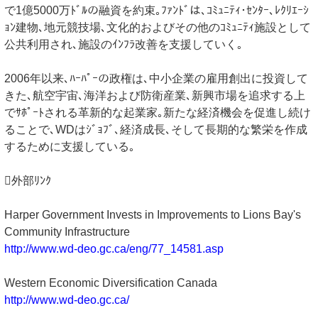
で1億5000万ﾄﾞﾙの融資を約束｡ﾌｧﾝﾄﾞは､ｺﾐｭﾆﾃｨ･ｾﾝﾀｰ､ﾚｸﾘｴｰｼ
ｮﾝ建物､地元競技場､文化的およびその他のｺﾐｭﾆﾃｨ施設として
公共利用され､施設のｲﾝﾌﾗ改善を支援していく｡
2006年以来､ﾊｰﾊﾟｰの政権は､中小企業の雇用創出に投資して
きた､航空宇宙､海洋および防衛産業､新興市場を追求する上
でｻﾎﾟｰﾄされる革新的な起業家｡新たな経済機会を促進し続け
ることで､WDはｼﾞｮﾌﾞ､経済成長､そして長期的な繁栄を作成
するために支援している｡
外部ﾘﾝｸ
Harper Government Invests in Improvements to Lions Bay's
Community Infrastructure
http://www.wd-deo.gc.ca/eng/77_14581.asp
Western Economic Diversification Canada
http://www.wd-deo.gc.ca/