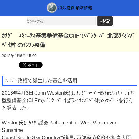
ｶﾅﾀﾞ ｺﾐｭﾆﾃｨ基盤整備基金CIIFでﾊﾞﾝｸｰﾊﾞｰ北部ﾗｲｵﾝｽﾞ
ﾍﾞｲ村 のｲﾝﾌﾗ整備
2013年4月6日 15:00
ﾊｰﾊﾞｰ政権で誕生した基金を活用
2013年4月3日-John Weston氏は､ｶﾅﾀﾞ ﾊｰﾊﾟｰ政権のｺﾐｭﾆﾃｨ基
盤整備基金(CIIF)でﾊﾞﾝｸｰﾊﾞｰ北部ﾗｲｵﾝｽﾞﾍﾞｲ村のｻﾎﾟｰﾄを行う
と発表した｡
Weston氏はｶﾅﾀﾞ議会Parliament for West Vancouver-
Sunshine
Coast-Sea to Sky Countryの議員｡西部経済多様化担当大臣