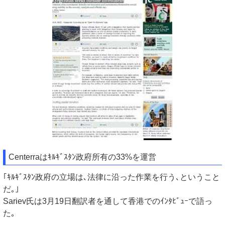
Centerraはｷﾙｷﾞｽﾀﾝ政府所有の33%を運営
｢ｷﾙｷﾞｽﾀﾝ政府の立場は､法律に沿った作業を行う､ということ
だ｡｣
Sariev氏は3月19日翻訳者を通して香港でのｲﾝﾀﾋﾞｭｰで語っ
た｡