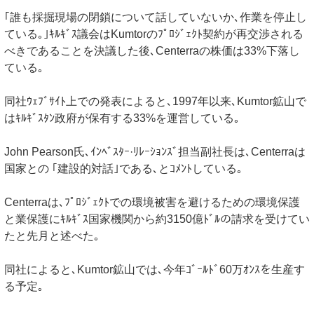
｢誰も採掘現場の閉鎖について話していないか､作業を停止し
ている｡｣ｷﾙｷﾞｽ議会はKumtorのﾌﾟﾛｼﾞｪｸﾄ契約が再交渉される
べきであることを決議した後､Centerraの株価は33%下落し
ている｡
同社ｳｪﾌﾞｻｲﾄ上での発表によると､1997年以来､Kumtor鉱山で
はｷﾙｷﾞｽﾀﾝ政府が保有する33%を運営している｡
John Pearson氏､ｲﾝﾍﾞｽﾀｰ·ﾘﾚｰｼｮﾝｽﾞ担当副社長は､Centerraは
国家との ｢建設的対話｣である､とｺﾒﾝﾄしている｡
Centerraは､ﾌﾟﾛｼﾞｪｸﾄでの環境被害を避けるための環境保護
と業保護にｷﾙｷﾞｽ国家機関から約3150億ﾄﾞﾙの請求を受けてい
たと先月と述べた｡
同社によると､Kumtor鉱山では､今年ｺﾞｰﾙﾄﾞ60万ｵﾝｽを生産す
る予定｡