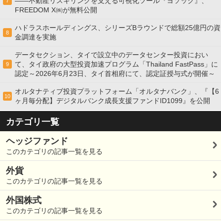
——不動産リスキリングを支える可視化ツール『ヨソック』、
7
FREEDOM X㈱が無料公開
ハドラスホールディングス、シリーズBラウンドで総額25億円の資
8
金調達を実施
データセクション、タイで設立中のデータセンター投資におい
て、タイ政府の大型投資加速プログラム「Thailand FastPass」に
9
認定～2026年6月23日、タイ首相府にて、認定証授与式が開催～
オルタナティブ投資プラットフォーム「オルタナバンク」、『【6
10
ヶ月毎分配】デジタルバンク成長支援ファンドID1099』を公開
カテゴリ一覧
ヘッジファンド
このカテゴリの記事一覧を見る
外貨
このカテゴリの記事一覧を見る
外国株式
このカテゴリの記事一覧を見る