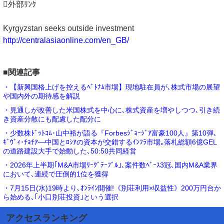
外部ﾘﾝｸ
Kyrgyzstan seeks outside investment
http://centralasiaonline.com/en_GB/
■関連記事
・【新興国格上げを控えるﾍﾞﾄﾅﾑ市場】現地駐在員が､株式市場の展望
や国内外の期待感を解説
・見通しが改善した米国株式を中心に､株式資産を増やしつつ､引き続
き資産分散にも配慮した配分に
・少数株ﾄﾞｯﾄｺﾑ･山中裕が語る『Forbesｼﾞｮｰｼﾞｱ富豪100人』第10弾､
ｷﾞｳﾞｨ･ﾁｮﾁｱ―中国とﾛｼｱの資本が交錯するｲﾝﾌﾗ市場｡落札総額6億GEL
の道路建設大手で始動した､50:50共同経営
・2026年上半期｢M&A市場ﾘｰｸﾞﾃｰﾌﾞﾙ｣､案件数ﾍﾞｰｽ3冠､国内M&A業界
において､連続で圧倒的1位を獲得
・7月15日(水)19時より､ｵﾝﾗｲﾝ開催!《別荘利用×収益性》200万円台か
ら始める､｢小口別荘投資｣という選択
アクセスランキング