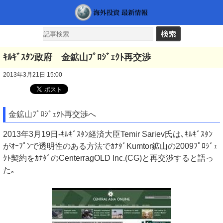
ｷﾙｷﾞｽﾀﾝ政府 金鉱山ﾌﾟﾛｼﾞｪｸﾄ再交渉
2013年3月21日 15:00
金鉱山ﾌﾟﾛｼﾞｪｸﾄ再交渉へ
2013年3月19日-ｷﾙｷﾞｽﾀﾝ経済大臣Temir Sariev氏は､ｷﾙｷﾞｽﾀﾝ
がｵｰﾌﾟﾝで透明性のある方法でｶﾅﾀﾞKumtor鉱山の2009ﾌﾟﾛｼﾞｪ
ｸﾄ契約をｶﾅﾀﾞのCenterragOLD Inc.(CG)と再交渉すると語っ
た｡