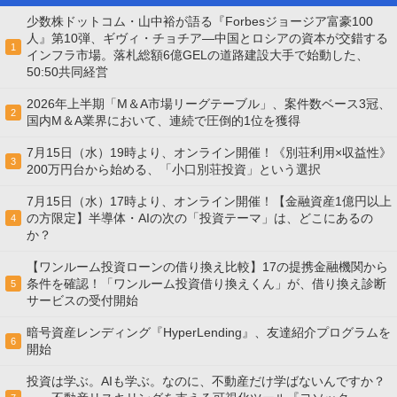
少数株ドットコム・山中裕が語る『Forbesジョージア富豪100
人』第10弾、ギヴィ・チョチア―中国とロシアの資本が交錯する
1
インフラ市場。落札総額6億GELの道路建設大手で始動した、
50:50共同経営
2026年上半期「M＆A市場リーグテーブル」、案件数ベース3冠、
2
国内M＆A業界において、連続で圧倒的1位を獲得
7月15日（水）19時より、オンライン開催！《別荘利用×収益性》
3
200万円台から始める、「小口別荘投資」という選択
7月15日（水）17時より、オンライン開催！【金融資産1億円以上
の方限定】半導体・AIの次の「投資テーマ」は、どこにあるの
4
か？
【ワンルーム投資ローンの借り換え比較】17の提携金融機関から
条件を確認！「ワンルーム投資借り換えくん」が、借り換え診断
5
サービスの受付開始
暗号資産レンディング『HyperLending』、友達紹介プログラムを
6
開始
投資は学ぶ。AIも学ぶ。なのに、不動産だけ学ばないんですか？