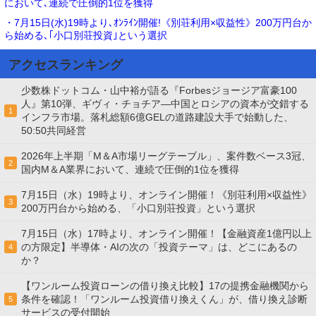
において､連続で圧倒的1位を獲得
・7月15日(水)19時より､ｵﾝﾗｲﾝ開催!《別荘利用×収益性》200万円台か
ら始める､｢小口別荘投資｣という選択
アクセスランキング
少数株ドットコム・山中裕が語る『Forbesジョージア富豪100
人』第10弾、ギヴィ・チョチア―中国とロシアの資本が交錯する
1
インフラ市場。落札総額6億GELの道路建設大手で始動した、
50:50共同経営
2026年上半期「M＆A市場リーグテーブル」、案件数ベース3冠、
2
国内M＆A業界において、連続で圧倒的1位を獲得
7月15日（水）19時より、オンライン開催！《別荘利用×収益性》
3
200万円台から始める、「小口別荘投資」という選択
7月15日（水）17時より、オンライン開催！【金融資産1億円以上
の方限定】半導体・AIの次の「投資テーマ」は、どこにあるの
4
か？
【ワンルーム投資ローンの借り換え比較】17の提携金融機関から
条件を確認！「ワンルーム投資借り換えくん」が、借り換え診断
5
サービスの受付開始