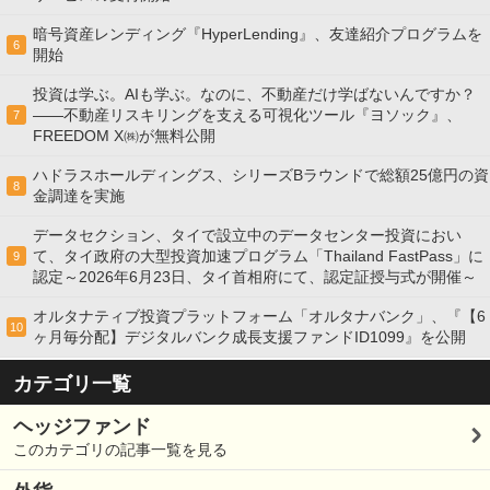
暗号資産レンディング『HyperLending』、友達紹介プログラムを
6
開始
投資は学ぶ。AIも学ぶ。なのに、不動産だけ学ばないんですか？
——不動産リスキリングを支える可視化ツール『ヨソック』、
7
FREEDOM X㈱が無料公開
ハドラスホールディングス、シリーズBラウンドで総額25億円の資
8
金調達を実施
データセクション、タイで設立中のデータセンター投資におい
て、タイ政府の大型投資加速プログラム「Thailand FastPass」に
9
認定～2026年6月23日、タイ首相府にて、認定証授与式が開催～
オルタナティブ投資プラットフォーム「オルタナバンク」、『【6
10
ヶ月毎分配】デジタルバンク成長支援ファンドID1099』を公開
カテゴリ一覧
ヘッジファンド
このカテゴリの記事一覧を見る