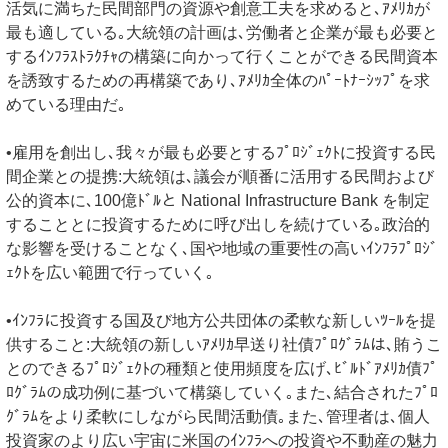
活気に満ちた民間部門の資源や創意工夫を求めると､ｱﾒﾘｶが
最も適している｡大統領の計画は､労働者と企業が最も必要と
するｲﾝﾌﾗｽﾄﾗｸﾁｬの構築に向かって行くことができる民間資本
を誘致するための再構築であり､ｱﾒﾘｶ全体のﾊﾟｰﾄﾅｰｼｯﾌﾟを求
めている理由だ｡
•雇用を創出し､我々が最も必要とするﾌﾟﾛｼﾞｪｸﾄに投資する民
間企業との提携:大統領は､議会が順番に活用する民間および
公的資本に､100億ﾄﾞﾙと National Infrastructure Bank を制定
することとに投資するために呼び出しを続けている｡政治的
な影響を受けることなく､国や地域の重要性の高いｲﾝﾌﾗﾌﾟﾛｼﾞ
ｪｸﾄを広い範囲で行っていく｡
•ｲﾝﾌﾗに投資する国及び地方公共団体の柔軟な新しいﾂｰﾙを提
供すること:大統領の新しいｱﾒﾘｶ早送り社債ﾌﾟﾛｸﾞﾗﾑは､賄うこ
とのできるﾌﾟﾛｼﾞｪｸﾄの種類と使用頻度を広げ､ﾋﾞﾙﾄﾞｱﾒﾘｶ債ﾌﾟ
ﾛｸﾞﾗﾑの成功例に基づいて構築していく｡また､結合されたﾌﾟﾛ
ｸﾞﾗﾑをより柔軟にしながら民間活動債｡また､管理者は､個人
投資家のより広い宇宙に米国のｲﾝﾌﾗへの投資や不動産の魅力