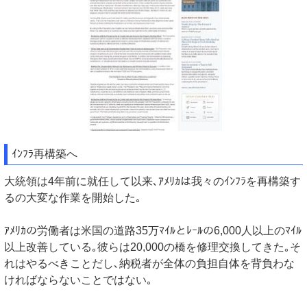
ｲﾝﾌﾗ再構築へ
大統領は4年前に就任して以来､ｱﾒﾘｶは我々のｲﾝﾌﾗを再構築す
るの大変な作業を開始した｡
ｱﾒﾘｶの労働者は米国の道路35万ﾏｲﾙとﾚｰﾙの6,000人以上のﾏｲﾙ
以上改善している｡彼らは20,000の橋を修理交換してきた｡そ
れはやるべきことだし､納税者が全体の負担自体を背負わな
ければならないことではない｡