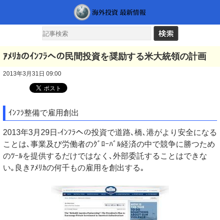
ｱﾒﾘｶのｲﾝﾌﾗへの民間投資を奨励する米大統領の計画
2013年3月31日 09:00
ｲﾝﾌﾗ整備で雇用創出
2013年3月29日-ｲﾝﾌﾗへの投資で道路､橋､港がより安全になる
ことは､事業及び労働者のｸﾞﾛｰﾊﾞﾙ経済の中で競争に勝つため
のﾂｰﾙを提供するだけではなく､外部委託することはできな
い｡良きｱﾒﾘｶの何千もの雇用を創出する｡