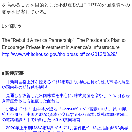
を高めることを目的とした不動産税法(FIRPTA)外国投資への
変更を提案している｡
外部ﾘﾝｸ
The “Rebuild America Partnership”: The President’s Plan to
Encourage Private Investment in America’s Infrastructure
http://www.whitehouse.gov/the-press-office/2013/03/29/
■関連記事
・【新興国格上げを控えるﾍﾞﾄﾅﾑ市場】現地駐在員が､株式市場の展望
や国内外の期待感を解説
・見通しが改善した米国株式を中心に､株式資産を増やしつつ､引き続
き資産分散にも配慮した配分に
・少数株ﾄﾞｯﾄｺﾑ･山中裕が語る『Forbesｼﾞｮｰｼﾞｱ富豪100人』第10弾､
ｷﾞｳﾞｨ･ﾁｮﾁｱ―中国とﾛｼｱの資本が交錯するｲﾝﾌﾗ市場｡落札総額6億GEL
の道路建設大手で始動した､50:50共同経営
・2026年上半期｢M&A市場ﾘｰｸﾞﾃｰﾌﾞﾙ｣､案件数ﾍﾞｰｽ3冠､国内M&A業界