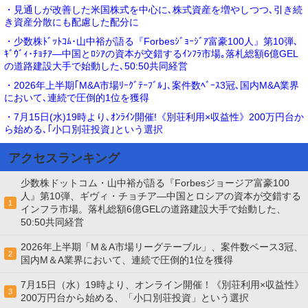
・見通しが改善した米国株式を中心に､株式資産を増やしつつ､引き続
き資産分散にも配慮した配分に
・少数株ﾄﾞｯﾄｺﾑ･山中裕が語る『Forbesｼﾞｮｰｼﾞｱ富豪100人』第10弾､
ｷﾞｳﾞｨ･ﾁｮﾁｱ―中国とﾛｼｱの資本が交錯するｲﾝﾌﾗ市場｡落札総額6億GEL
の道路建設大手で始動した､50:50共同経営
・2026年上半期｢M&A市場ﾘｰｸﾞﾃｰﾌﾞﾙ｣､案件数ﾍﾞｰｽ3冠､国内M&A業界
において､連続で圧倒的1位を獲得
・7月15日(水)19時より､ｵﾝﾗｲﾝ開催!《別荘利用×収益性》200万円台か
ら始める､｢小口別荘投資｣という選択
アクセスランキング
少数株ドットコム・山中裕が語る『Forbesジョージア富豪100
人』第10弾、ギヴィ・チョチア―中国とロシアの資本が交錯する
1
インフラ市場。落札総額6億GELの道路建設大手で始動した、
50:50共同経営
2026年上半期「M＆A市場リーグテーブル」、案件数ベース3冠、
2
国内M＆A業界において、連続で圧倒的1位を獲得
7月15日（水）19時より、オンライン開催！《別荘利用×収益性》
3
200万円台から始める、「小口別荘投資」という選択