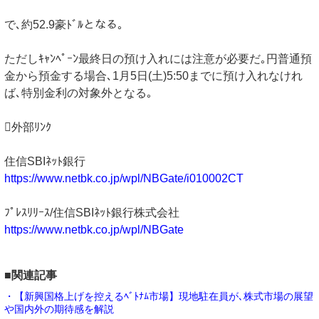
で､約52.9豪ﾄﾞﾙとなる｡
ただしｷｬﾝﾍﾟｰﾝ最終日の預け入れには注意が必要だ｡円普通預
金から預金する場合､1月5日(土)5:50までに預け入れなけれ
ば､特別金利の対象外となる｡
外部ﾘﾝｸ
住信SBIﾈｯﾄ銀行
https://www.netbk.co.jp/wpl/NBGate/i010002CT
ﾌﾟﾚｽﾘﾘｰｽ/住信SBIﾈｯﾄ銀行株式会社
https://www.netbk.co.jp/wpl/NBGate
■関連記事
・【新興国格上げを控えるﾍﾞﾄﾅﾑ市場】現地駐在員が､株式市場の展望
や国内外の期待感を解説