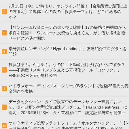
7月15日（水）17時より、オンライン開催！【金融資産1億円以上
の方限定】半導体・AIの次の「投資テーマ」は、どこにあるの
4
か？
【ワンルーム投資ローンの借り換え比較】17の提携金融機関から
条件を確認！「ワンルーム投資借り換えくん」が、借り換え診断
5
サービスの受付開始
暗号資産レンディング『HyperLending』、友達紹介プログラムを
6
開始
投資は学ぶ。AIも学ぶ。なのに、不動産だけ学ばないんですか？
——不動産リスキリングを支える可視化ツール『ヨソック』、
7
FREEDOM X㈱が無料公開
ハドラスホールディングス、シリーズBラウンドで総額25億円の資
8
金調達を実施
データセクション、タイで設立中のデータセンター投資におい
て、タイ政府の大型投資加速プログラム「Thailand FastPass」に
9
認定～2026年6月23日、タイ首相府にて、認定証授与式が開催～
オルタナティブ投資プラットフォーム「オルタナバンク」、『【6
10
ヶ月毎分配】デジタルバンク成長支援ファンドID1099』を公開