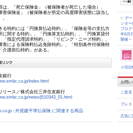
容は、「死亡保険金」（被保険者が死亡した場合）、
障害保険金」（被保険者が所定の高度障害状態に該当し
）。
9.
デー
ンター
きる特約には「円換算払込特約」、「保険金等の支払方
プログラ
択に関する特約」、「円換算支払特約」、「円換算貸付
年6月
、「指定代理請求特約」、「リビング・ニーズ特約」、
開催～
障害による保険料払込免除特約」、「特別条件付保険特
「介護前払特約」がある。
ドID1
友銀行
www.smbc.co.jp/index.html
お問い
リリース／株式会社三井住友銀行
ご意見
www.smbc.co.jp/news/j510343_01.html
プレス
on.co.jp : 外貨建平準払保険 に関連する商品
広告に