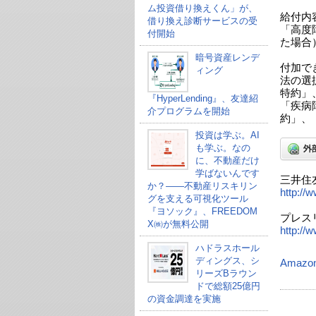
ム投資借り換えくん」が、
給付内
借り換え診断サービスの受
「高度
付開始
た場合
暗号資産レンデ
付加で
ィング
法の選
特約」
『HyperLending』、友達紹
「疾病
介プログラムを開始
約」、
投資は学ぶ。AI
も学ぶ。なの
に、不動産だけ
学ばないんです
三井住
か？——不動産リスキリン
http://
グを支える可視化ツール
『ヨソック』、FREEDOM
プレス
X㈱が無料公開
http://
ハドラスホール
ディングス、シ
Amaz
リーズBラウン
ドで総額25億円
の資金調達を実施