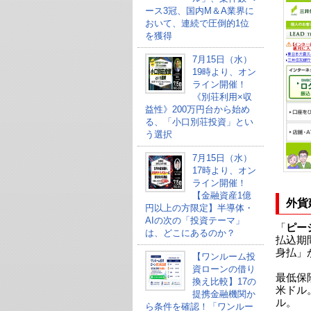
ース3冠、国内M＆A業界に
おいて、連続で圧倒的1位
を獲得
7月15日（水）
19時より、オン
ライン開催！
《別荘利用×収
益性》200万円台から始め
る、「小口別荘投資」とい
う選択
7月15日（水）
17時より、オン
ライン開催！
【金融資産1億
外貨
円以上の方限定】半導体・
AIの次の「投資テーマ」
「
ピー
は、どこにあるのか？
払込期
身払」
【ワンルーム投
資ローンの借り
最低保
換え比較】17の
米ドル
提携金融機関か
ル。
ら条件を確認！「ワンルー