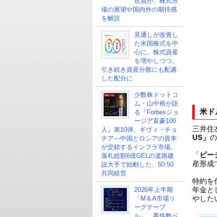
在員が、株式市
場の展望や国内外の期待感
を解説
見通しが改善し
た米国株式を中
心に、株式資産
を増やしつつ、
引き続き資産分散にも配慮
した配分に
少数株ドットコ
ム・山中裕が語
米ド
る『Forbesジョ
ージア富豪100
三井住
人』第10弾、ギヴィ・チョ
US」
の
チア―中国とロシアの資本
が交錯するインフラ市場。
「
ピー
落札総額6億GELの道路建
産形成
設大手で始動した、50:50
共同経営
特約を
2026年上半期
年金と
「M＆A市場リ
やした
ーグテーブ
ル」、案件数ベ