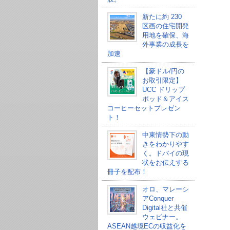
新たに約 230
区画の住宅開発
用地を確保、海
外事業の成長を
加速
【豪ドル/円の
お取引限定】
UCC ドリップ
ポッド＆アイス
コーヒーセットプレゼン
ト！
中東情勢下の動
きをわかりやす
く。ドバイの現
状をお伝えする
冊子を配布！
オロ、マレーシ
アConquer
Digital社と共催
ウェビナー。
ASEAN越境ECの収益化を