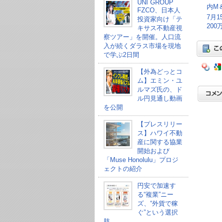
UNI GROUP
内M
FZCO、日本人
7月
投資家向け「テ
20
キサス不動産視
察ツアー」を開催。人口流
入が続くダラス市場を現地
で学ぶ2日間
【外為どっとコ
ム】エミン・ユ
ルマズ氏の、ド
ル円見通し動画
を公開
【プレスリリー
ス】ハワイ不動
産に関する協業
開始および
「Muse Honolulu」プロジ
ェクトの紹介
円安で加速す
る“複業”ニー
ズ、“外貨で稼
ぐ”という選択
肢。