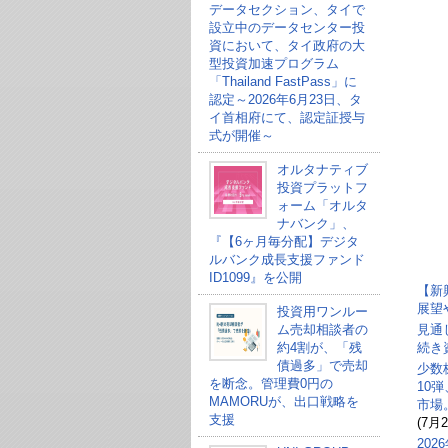
データセクション、タイで
設立中のデータセンター投
資において、タイ政府の大
型投資加速プログラム
「Thailand FastPass」に
認定～2026年6月23日、タ
イ首相府にて、認定証授与
式が開催～
オルタナティブ
投資プラットフ
ォーム「オルタ
ナバンク」、
『【6ヶ月毎分配】デジタ
ルバンク成長支援ファンド
ID1099』を公開
【新
展望
投資用ワンルー
ム売却相談者の
見通
約4割が、「残
続き
債過多」で売却
少数
を断念。管理費0円の
10
MAMORUが、出口戦略を
市場
支援
(7月2
20