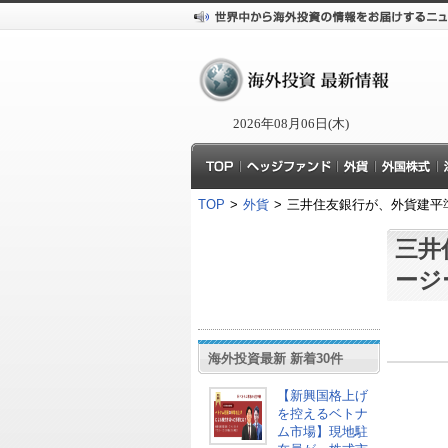
2026年08月06日(木)
TOP
>
外貨
>
三井住友銀行が、外貨建平
三井
ージ
海外投資最新 新着30件
【新興国格上げ
を控えるベトナ
ム市場】現地駐