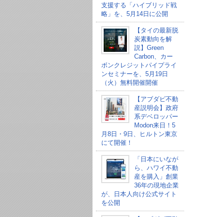
支援する「ハイブリッド戦
略」を、5月14日に公開
【タイの最新脱
炭素動向を解
説】Green
Carbon、カー
ボンクレジットパイプライ
ンセミナーを、5月19日
（火）無料開催開催
【アブダビ不動
産説明会】政府
系デベロッパー
Modon来日！5
月8日・9日、ヒルトン東京
にて開催！
「日本にいなが
ら、ハワイ不動
産を購入」創業
36年の現地企業
が、日本人向け公式サイト
を公開