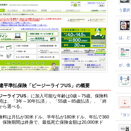
う選択
は、ど
が、借
建平準払保険「ピージーライフUS」の概要
ジーライフUS
」に加入可能な年齢は0歳～75歳。保険料
間は、「3年～30年払済」、「55歳～85歳払済」、「終
から選べる。
『ヨソ
険料は月払が30米ドル、半年払が180米ドル、年払で360
。保険期間は終身で、最低死亡保険金額は20,000米ド