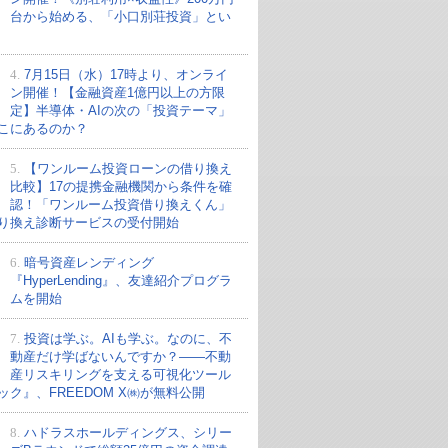
台から始める、「小口別荘投資」とい
4.
7月15日（水）17時より、オンライ
ン開催！【金融資産1億円以上の方限
定】半導体・AIの次の「投資テーマ」
こにあるのか？
5.
【ワンルーム投資ローンの借り換え
比較】17の提携金融機関から条件を確
認！「ワンルーム投資借り換えくん」
り換え診断サービスの受付開始
6.
暗号資産レンディング
『HyperLending』、友達紹介プログラ
ムを開始
7.
投資は学ぶ。AIも学ぶ。なのに、不
動産だけ学ばないんですか？——不動
産リスキリングを支える可視化ツール
ック』、FREEDOM X㈱が無料公開
8.
ハドラスホールディングス、シリー