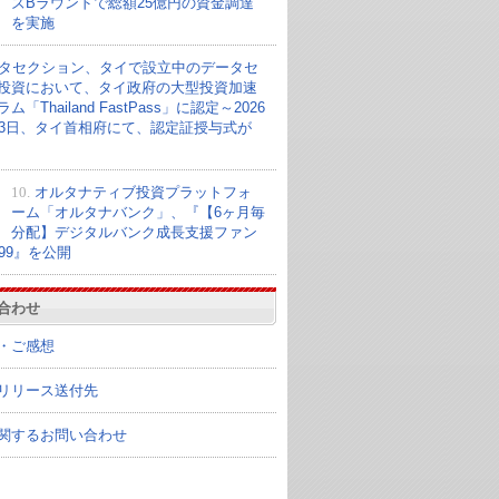
ズBラウンドで総額25億円の資金調達
を実施
タセクション、タイで設立中のデータセ
投資において、タイ政府の大型投資加速
ム「Thailand FastPass」に認定～2026
23日、タイ首相府にて、認定証授与式が
10.
オルタナティブ投資プラットフォ
ーム「オルタナバンク」、『【6ヶ月毎
分配】デジタルバンク成長支援ファン
099』を公開
合わせ
・ご感想
リリース送付先
関するお問い合わせ