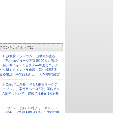
スランキング トップ10
1.
少数株ドットコム・山中裕が語る
『Forbesジョージア富豪100人』第10
弾、ギヴィ・チョチア―中国とロシア
が交錯するインフラ市場。落札総額6億
の道路建設大手で始動した、50:50共同経営
2.
2026年上半期「M＆A市場リーグテ
ーブル」、案件数ベース3冠、国内M＆
A業界において、連続で圧倒的1位を獲
3.
7月15日（水）19時より、オンライ
ン開催！《別荘利用×収益性》200万円