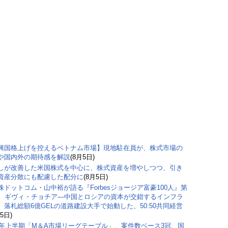
興国格上げを控えるベトナム市場】現地駐在員が、株式市場の
や国内外の期待感を解説
(8月5日)
しが改善した米国株式を中心に、株式資産を増やしつつ、引き
資産分散にも配慮した配分に
(8月5日)
株ドットコム・山中裕が語る『Forbesジョージア富豪100人』第
弾、ギヴィ・チョチア―中国とロシアの資本が交錯するインフラ
。落札総額6億GELの道路建設大手で始動した、50:50共同経営
5日)
26年上半期「M＆A市場リーグテーブル」、案件数ベース3冠、国