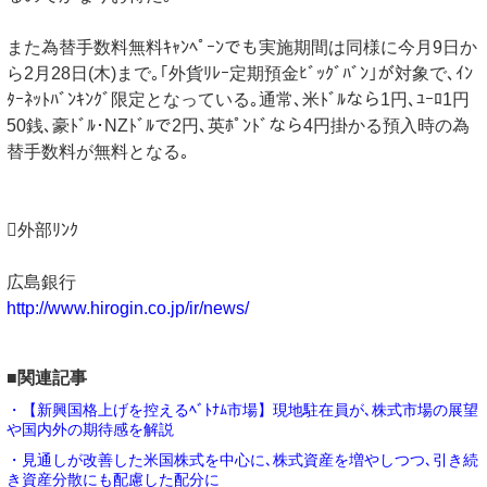
また為替手数料無料ｷｬﾝﾍﾟｰﾝでも実施期間は同様に今月9日か
ら2月28日(木)まで｡｢外貨ﾘﾚｰ定期預金ﾋﾞｯｸﾞﾊﾞﾝ｣が対象で､ｲﾝ
ﾀｰﾈｯﾄﾊﾞﾝｷﾝｸﾞ限定となっている｡通常､米ﾄﾞﾙなら1円､ﾕｰﾛ1円
50銭､豪ﾄﾞﾙ･NZﾄﾞﾙで2円､英ﾎﾟﾝﾄﾞなら4円掛かる預入時の為
替手数料が無料となる｡
外部ﾘﾝｸ
広島銀行
http://www.hirogin.co.jp/ir/news/
■関連記事
・【新興国格上げを控えるﾍﾞﾄﾅﾑ市場】現地駐在員が､株式市場の展望
や国内外の期待感を解説
・見通しが改善した米国株式を中心に､株式資産を増やしつつ､引き続
き資産分散にも配慮した配分に