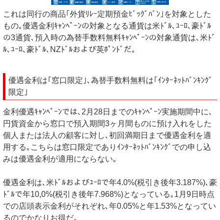
これは同行の商品｢外貨ﾘﾚｰ定期預金ﾋﾞｯｸﾞﾊﾞﾝ｣を対象とした
もの｡優遇金利ｷｬﾝﾍﾟｰﾝの対象となる通貨は米ﾄﾞﾙ､ﾕｰﾛ､豪ﾄﾞﾙ
の3通貨､預入時の為替手数料無料ｷｬﾝﾍﾟｰﾝの対象通貨は､米ﾄﾞ
ﾙ､ﾕｰﾛ､豪ﾄﾞﾙ､NZﾄﾞﾙおよび英ﾎﾟﾝﾄﾞだ｡
優遇金利は｢窓口限定｣､為替手数料無料は｢ｲﾝﾀｰﾈｯﾄﾊﾞﾝｷﾝｸﾞ
限定｣
金利優遇ｷｬﾝﾍﾟｰﾝでは､2月28日までのｷｬﾝﾍﾟｰﾝ実施期間中に､
円貨資金から窓口で預入期間3ヶ月間ものに預け入れをした
個人または法人の顧客に対し､初回満期日まで優遇金利を適
用する｡こちらは窓口限定でありｲﾝﾀｰﾈｯﾄﾊﾞﾝｷﾝｸﾞでの申し込
みは優遇金利が適用にならない｡
優遇金利は､米ﾄﾞﾙおよびﾕｰﾛで年4.0%(税引き後年3.187%)､豪
ﾄﾞﾙで年10,0%(税引き後年7.968%)となっている｡1月9日時点
での店頭表示金利がそれぞれ､年0.05%と年1.53%となってい
るのでかなりお得だ｡