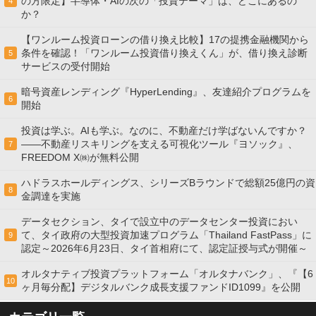
の方限定】半導体・AIの次の「投資テーマ」は、どこにあるの
4
か？
【ワンルーム投資ローンの借り換え比較】17の提携金融機関から
条件を確認！「ワンルーム投資借り換えくん」が、借り換え診断
5
サービスの受付開始
暗号資産レンディング『HyperLending』、友達紹介プログラムを
6
開始
投資は学ぶ。AIも学ぶ。なのに、不動産だけ学ばないんですか？
——不動産リスキリングを支える可視化ツール『ヨソック』、
7
FREEDOM X㈱が無料公開
ハドラスホールディングス、シリーズBラウンドで総額25億円の資
8
金調達を実施
データセクション、タイで設立中のデータセンター投資におい
て、タイ政府の大型投資加速プログラム「Thailand FastPass」に
9
認定～2026年6月23日、タイ首相府にて、認定証授与式が開催～
オルタナティブ投資プラットフォーム「オルタナバンク」、『【6
10
ヶ月毎分配】デジタルバンク成長支援ファンドID1099』を公開