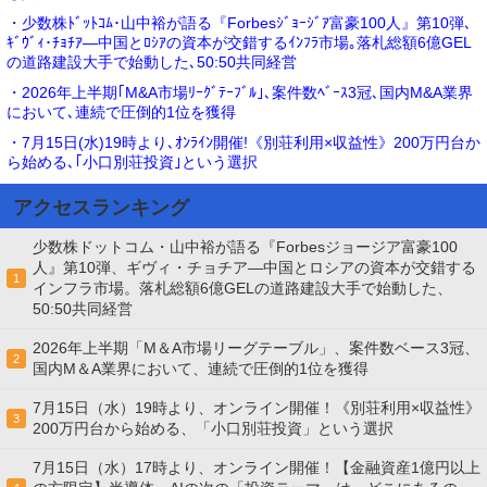
・少数株ﾄﾞｯﾄｺﾑ･山中裕が語る『Forbesｼﾞｮｰｼﾞｱ富豪100人』第10弾､
ｷﾞｳﾞｨ･ﾁｮﾁｱ―中国とﾛｼｱの資本が交錯するｲﾝﾌﾗ市場｡落札総額6億GEL
の道路建設大手で始動した､50:50共同経営
・2026年上半期｢M&A市場ﾘｰｸﾞﾃｰﾌﾞﾙ｣､案件数ﾍﾞｰｽ3冠､国内M&A業界
において､連続で圧倒的1位を獲得
・7月15日(水)19時より､ｵﾝﾗｲﾝ開催!《別荘利用×収益性》200万円台か
ら始める､｢小口別荘投資｣という選択
アクセスランキング
少数株ドットコム・山中裕が語る『Forbesジョージア富豪100
人』第10弾、ギヴィ・チョチア―中国とロシアの資本が交錯する
1
インフラ市場。落札総額6億GELの道路建設大手で始動した、
50:50共同経営
2026年上半期「M＆A市場リーグテーブル」、案件数ベース3冠、
2
国内M＆A業界において、連続で圧倒的1位を獲得
7月15日（水）19時より、オンライン開催！《別荘利用×収益性》
3
200万円台から始める、「小口別荘投資」という選択
7月15日（水）17時より、オンライン開催！【金融資産1億円以上