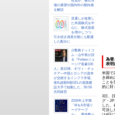
在員が、株式市
場の展望や国内外の期待感
を解説
見通しが改善し
た米国株式を中
心に、株式資産
を増やしつつ、
引き続き資産分散にも配慮
した配分に
少数株ドットコ
ム・山中裕が語
為替
る『Forbesジョ
表明
ージア富豪100
人』第10弾、ギヴィ・チョ
米国で
チア―中国とロシアの資本
き締め
が交錯するインフラ市場。
ことを
落札総額6億GELの道路建
的に対
設大手で始動した、50:50
共同経営
3日、
2026年上半期
グ・J
「M＆A市場リ
した。
ーグテーブ
可決し
ル」、案件数ベ
は4日