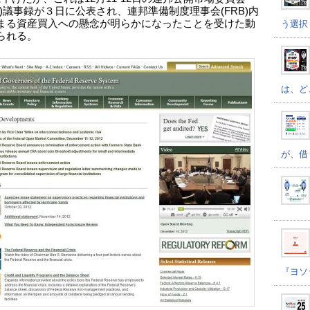
MC)議事録が３日に公表され、連邦準備制度理事会(FRB)内
まる資産買入への懸念が明らかになったことを受けた動
う選択
られる。
は、ど
が、借
『ヨソ