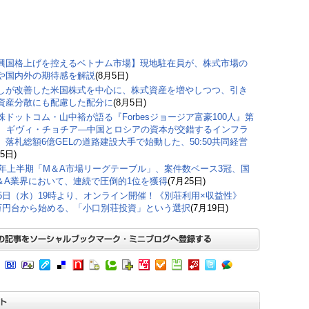
興国格上げを控えるベトナム市場】現地駐在員が、株式市場の
や国内外の期待感を解説
(8月5日)
しが改善した米国株式を中心に、株式資産を増やしつつ、引き
資産分散にも配慮した配分に
(8月5日)
株ドットコム・山中裕が語る『Forbesジョージア富豪100人』第
弾、ギヴィ・チョチア―中国とロシアの資本が交錯するインフラ
。落札総額6億GELの道路建設大手で始動した、50:50共同経営
5日)
26年上半期「M＆A市場リーグテーブル」、案件数ベース3冠、国
＆A業界において、連続で圧倒的1位を獲得
(7月25日)
15日（水）19時より、オンライン開催！《別荘利用×収益性》
0万円台から始める、「小口別荘投資」という選択
(7月19日)