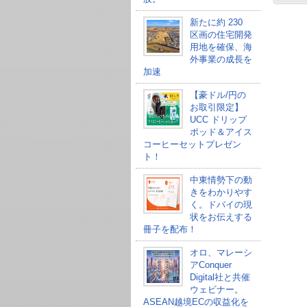
新たに約 230
区画の住宅開発
用地を確保、海
外事業の成長を
加速
【豪ドル/円の
お取引限定】
UCC ドリップ
ポッド＆アイス
コーヒーセットプレゼン
ト！
中東情勢下の動
きをわかりやす
く。ドバイの現
状をお伝えする
冊子を配布！
オロ、マレーシ
アConquer
Digital社と共催
ウェビナー。
ASEAN越境ECの収益化を