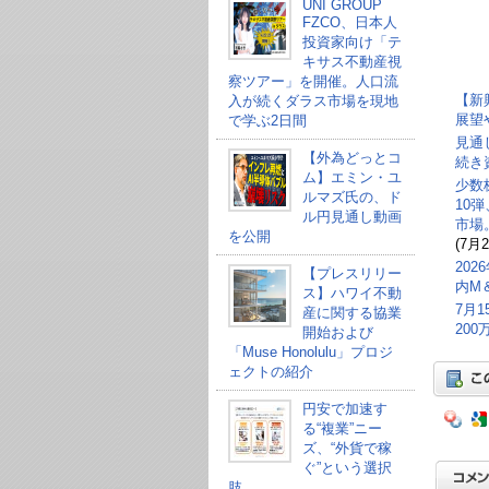
UNI GROUP
FZCO、日本人
投資家向け「テ
キサス不動産視
察ツアー」を開催。人口流
【新
入が続くダラス市場を現地
展望
で学ぶ2日間
見通
【外為どっとコ
続き
ム】エミン・ユ
少数
ルマズ氏の、ド
10
ル円見通し動画
市場
を公開
(7月2
20
【プレスリリー
内M
ス】ハワイ不動
7月
産に関する協業
20
開始および
「Muse Honolulu」プロジ
ェクトの紹介
円安で加速す
る“複業”ニー
ズ、“外貨で稼
ぐ”という選択
肢。