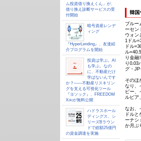
ム投資借り換えくん」が、
借り換え診断サービスの受
韓国
付開始
ブルー
暗号資産レンデ
ーセント
ィング
ウォン
1ドル=
『HyperLending』、友達紹
ドル=3
介プログラムを開始
ル=40
り金融
投資は学ぶ。AI
り0.0
も学ぶ。なの
グ・J
に、不動産だけ
学ばないんです
そのほ
か？——不動産リスキリン
なり、イ
グを支える可視化ツール
ピー、イ
『ヨソック』、FREEDOM
ルピア
X㈱が無料公開
なお、
ハドラスホール
ドルと
ディングス、シ
ーナショ
リーズBラウン
か月ぶ
ドで総額25億円
の資金調達を実施