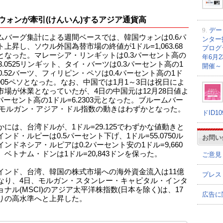
ウォンが牽引(けんいん)するアジア通貨高
9.
デー
ムバーグ集計による週間ベースでは、韓国ウォンは0.6パ
ンター
上昇し、ソウル外国為替市場の終値が1ドル=1,063.68
プログラ
となった。マレーシア・リンギットは0.3パーセント高の
年6月
3.0525リンギット、タイ・バーツは0.3パーセント高の1
開催～
0.52バーツ、フィリピン・ペソは0.4パーセント高の1ド
.905ペソとなった。なお、中国では1月1～3日は祝日によ
市場が休業となっていたが、4日の中国元は12月28日値よ
3パーセント高の1ドル=6.2303元となった。ブルームバー
Pモルガン・アジア・ドル指数の動きはわずかとなった。
ドID1
かには、台湾ドルが、1ドル=29.125でわずかな値動きと
ンド・ルピーは0.5パーセント下げ、1ドル=55.0750ル
お問い
ンドネシア・ルピアは0.2パーセント安の1ドル=9,660
、ベトナム・ドンは1ドル=20,843ドンを保った。
ご意見
インド、台湾、韓国の株式市場への海外資金流入は11億
プレス
なり、4日、モルガン・スタンレー・キャピタル・インタ
ナル(MSCI)のアジア太平洋株指数(日本を除く)は、17
広告に
りの高水準へと上昇した。