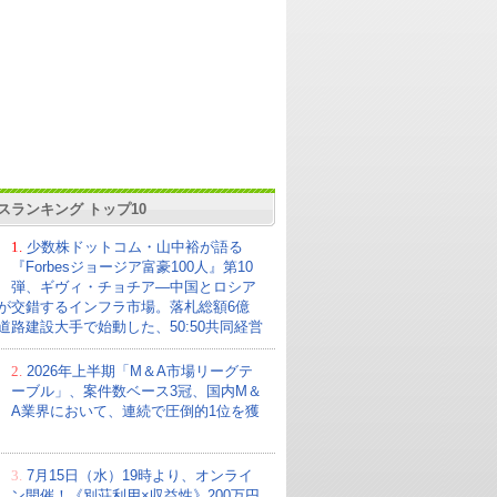
スランキング トップ10
1.
少数株ドットコム・山中裕が語る
『Forbesジョージア富豪100人』第10
弾、ギヴィ・チョチア―中国とロシア
が交錯するインフラ市場。落札総額6億
の道路建設大手で始動した、50:50共同経営
2.
2026年上半期「M＆A市場リーグテ
ーブル」、案件数ベース3冠、国内M＆
A業界において、連続で圧倒的1位を獲
3.
7月15日（水）19時より、オンライ
ン開催！《別荘利用×収益性》200万円