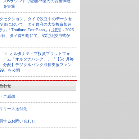
ズBラウンドで総額25億円の資金調達
を実施
タセクション、タイで設立中のデータセ
投資において、タイ政府の大型投資加速
ム「Thailand FastPass」に認定～2026
23日、タイ首相府にて、認定証授与式が
10.
オルタナティブ投資プラットフォ
ーム「オルタナバンク」、『【6ヶ月毎
分配】デジタルバンク成長支援ファン
099』を公開
合わせ
・ご感想
リリース送付先
関するお問い合わせ