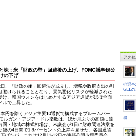
アクセ
と株：米「財政の壁」回避後の上げ、FOMC議事録公
けの下げ
の資本
2日、「財政の崖」回避法が成立し、増税や政府支出の引
GEL
は避けられることとなり、景気悪化リスクが軽減された
受け、韓国ウォンをはじめとするアジア通貨がほぼ全面
ドルで上昇した。
日本円を除くアジア主要10通貨で構成するブルームバー
得
Pモルガン・アジア・ドル指数は、16か月ぶりの高値に達
各国・地域の株式相場は、米議会が1日に財政関連法案を
た後の4日間で1.8パーセントの上昇を見せた。各国通貨
に下げたが、これは12月11-12日の連邦公開市場委員会