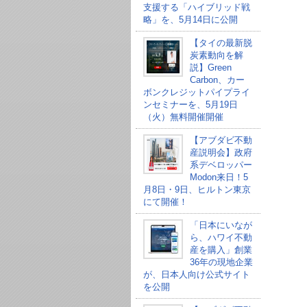
支援する「ハイブリッド戦
略」を、5月14日に公開
【タイの最新脱
炭素動向を解
説】Green
Carbon、カー
ボンクレジットパイプライ
ンセミナーを、5月19日
（火）無料開催開催
【アブダビ不動
産説明会】政府
系デベロッパー
Modon来日！5
月8日・9日、ヒルトン東京
にて開催！
「日本にいなが
ら、ハワイ不動
産を購入」創業
36年の現地企業
が、日本人向け公式サイト
を公開