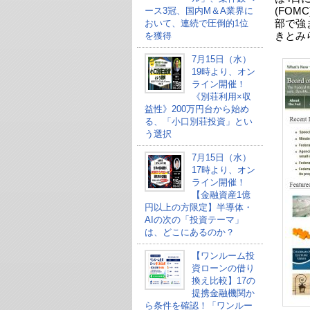
ース3冠、国内M＆A業界に
(FO
おいて、連続で圧倒的1位
部で強
を獲得
きとみ
7月15日（水）
19時より、オン
ライン開催！
《別荘利用×収
益性》200万円台から始め
る、「小口別荘投資」とい
う選択
7月15日（水）
17時より、オン
ライン開催！
【金融資産1億
円以上の方限定】半導体・
AIの次の「投資テーマ」
は、どこにあるのか？
【ワンルーム投
資ローンの借り
換え比較】17の
提携金融機関か
ら条件を確認！「ワンルー