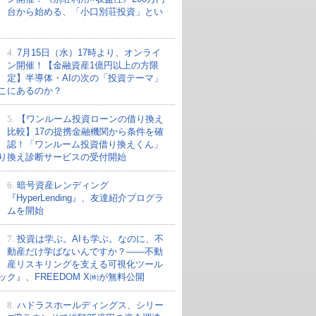
台から始める、「小口別荘投資」とい
4.
7月15日（水）17時より、オンライ
ン開催！【金融資産1億円以上の方限
定】半導体・AIの次の「投資テーマ」
こにあるのか？
5.
【ワンルーム投資ローンの借り換え
比較】17の提携金融機関から条件を確
認！「ワンルーム投資借り換えくん」
り換え診断サービスの受付開始
6.
暗号資産レンディング
『HyperLending』、友達紹介プログラ
ムを開始
7.
投資は学ぶ。AIも学ぶ。なのに、不
動産だけ学ばないんですか？——不動
産リスキリングを支える可視化ツール
ック』、FREEDOM X㈱が無料公開
8.
ハドラスホールディングス、シリー