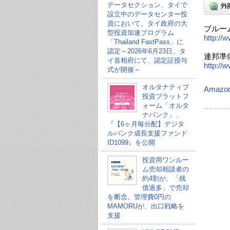
データセクション、タイで
設立中のデータセンター投
資において、タイ政府の大
ブルーム
型投資加速プログラム
http://
「Thailand FastPass」に
認定～2026年6月23日、タ
連邦準備
イ首相府にて、認定証授与
http://
式が開催～
オルタナティブ
Amazo
投資プラットフ
ォーム「オルタ
ナバンク」、
『【6ヶ月毎分配】デジタ
ルバンク成長支援ファンド
ID1099』を公開
投資用ワンルー
ム売却相談者の
約4割が、「残
債過多」で売却
を断念。管理費0円の
MAMORUが、出口戦略を
支援