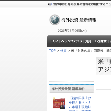
2026年08月06日(木)
TOP
>
外貨
>
米「財政の崖」回避後、韓
米「
アジ
海外投資最新 新着30件
【新興国格上げ
を控えるベトナ
ム市場】現地駐