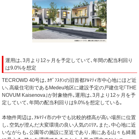
運用は､3月より12ヶ月を予定していて､年間の配当利回り
は9.0%を想定
TECROWD 40号は､ｶｻﾞﾌｽﾀﾝの旧首都ｱﾙﾏﾃｨ市中心地にほど近
い､高級住宅街であるMedeu地区に建設予定の戸建住宅｢THE
NOVUM Kaisenova｣が対象物件｡運用は､3月より12ヶ月を予
定していて､年間の配当利回りは9.0%を想定している｡
本物件周辺は､ｱﾙﾏﾃｨ市の中でも比較的標高が高い場所に位置
し､空気が澄んだ大変環境の良い人気のｴﾘｱ｡また､中心地に近
いながらも､公園等の施設に至近であり､南にある山々も綺麗