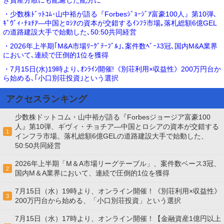
・少数株ﾄﾞｯﾄｺﾑ･山中裕が語る『Forbesｼﾞｮｰｼﾞｱ富豪100人』第10弾､
ｷﾞｳﾞｨ･ﾁｮﾁｱ―中国とﾛｼｱの資本が交錯するｲﾝﾌﾗ市場｡落札総額6億GEL
の道路建設大手で始動した､50:50共同経営
・2026年上半期｢M&A市場ﾘｰｸﾞﾃｰﾌﾞﾙ｣､案件数ﾍﾞｰｽ3冠､国内M&A業界
において､連続で圧倒的1位を獲得
・7月15日(水)19時より､ｵﾝﾗｲﾝ開催!《別荘利用×収益性》200万円台か
ら始める､｢小口別荘投資｣という選択
アクセスランキング
少数株ドットコム・山中裕が語る『Forbesジョージア富豪100
人』第10弾、ギヴィ・チョチア―中国とロシアの資本が交錯する
1
インフラ市場。落札総額6億GELの道路建設大手で始動した、
50:50共同経営
2026年上半期「M＆A市場リーグテーブル」、案件数ベース3冠、
2
国内M＆A業界において、連続で圧倒的1位を獲得
7月15日（水）19時より、オンライン開催！《別荘利用×収益性》
3
200万円台から始める、「小口別荘投資」という選択
7月15日（水）17時より、オンライン開催！【金融資産1億円以上