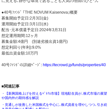
に見える､静かな環境であることも人気の理由のひとつ｡
●40号ﾌｧﾝﾄﾞ ｢THE NOVUM Kaisenova｣概要
募集開始予定日:2月3日(金)
運用開始予定日:3月1日(水)
配当･元本償還予定日:2024年3月31日
想定運用期間:12ヶ月
募集金額:4億円 (別途劣後出資1億円)
想定利回り(年利):9.0%
最低出資金額:10万円
40号ﾌｧﾝﾄﾞの詳細ﾍﾟｰｼﾞ:
https://tecrowd.jp/funds/properties/40
■関連記事
・【新興国格上げを控えるﾍﾞﾄﾅﾑ市場】現地駐在員が､株式市場の展望
や国内外の期待感を解説
・見通しが改善した米国株式を中心に､株式資産を増やしつつ､引き続
き資産分散にも配慮した配分に