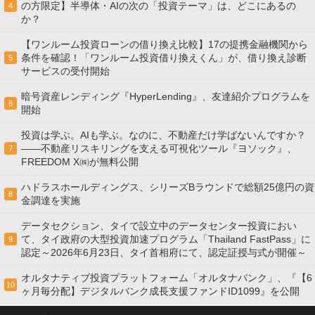
の方限定】半導体・AIの次の「投資テーマ」は、どこにあるの
4
か？
【ワンルーム投資ローンの借り換え比較】17の提携金融機関から
条件を確認！「ワンルーム投資借り換えくん」が、借り換え診断
5
サービスの受付開始
暗号資産レンディング『HyperLending』、友達紹介プログラムを
6
開始
投資は学ぶ。AIも学ぶ。なのに、不動産だけ学ばないんですか？
——不動産リスキリングを支える可視化ツール『ヨソック』、
7
FREEDOM X㈱が無料公開
ハドラスホールディングス、シリーズBラウンドで総額25億円の資
8
金調達を実施
データセクション、タイで設立中のデータセンター投資におい
て、タイ政府の大型投資加速プログラム「Thailand FastPass」に
9
認定～2026年6月23日、タイ首相府にて、認定証授与式が開催～
オルタナティブ投資プラットフォーム「オルタナバンク」、『【6
10
ヶ月毎分配】デジタルバンク成長支援ファンドID1099』を公開