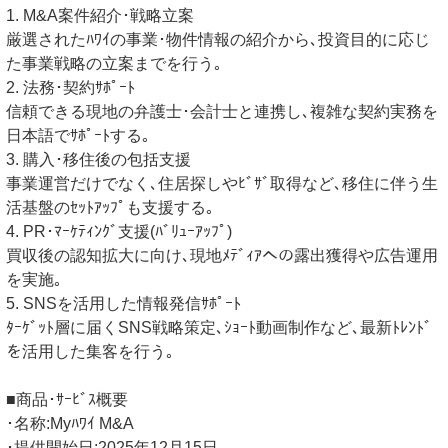
1. M&A案件紹介･戦略立案
厳選されたﾊﾜｲの事業･物件情報の紹介から､投資目的に応じ
た事業戦略の立案までを行う｡
2. 法務･契約ｻﾎﾟｰﾄ
信頼できる現地の弁護士･会計士と連携し､複雑な契約実務を
日本語でｻﾎﾟｰﾄする｡
3. 購入･移住後の包括支援
事業運営だけでなく､住居探しやﾋﾞｻﾞ取得など､移住に伴う生
活基盤のｾｯﾄｱｯﾌﾟも支援する｡
4. PR･ﾏｰｹﾃｨﾝｸﾞ支援(ﾊﾞﾘｭｰｱｯﾌﾟ)
買収後の認知拡大に向け､現地ﾒﾃﾞｨｱへの露出獲得や広告運用
を実施｡
5. SNSを活用した情報発信ｻﾎﾟｰﾄ
ﾀｰｹﾞｯﾄ層に届くSNS戦略策定､ｼｮｰﾄ動画制作など､最新ﾄﾚﾝﾄﾞ
を活用した集客を行う｡
■商品･ｻｰﾋﾞｽ概要
･名称:Myﾊﾜｲ M&A
･提供開始日:2025年12月15日