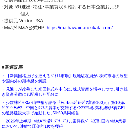
･対象:ﾊﾜｲ進出･移住･事業買収を検討する日本企業および
個人
･提供元:Vector USA
･Myﾊﾜｲ M&A公式HP:
https://ma.hawaii-arukikata.com/
■関連記事
・【新興国格上げを控えるﾍﾞﾄﾅﾑ市場】現地駐在員が､株式市場の展望
や国内外の期待感を解説
・見通しが改善した米国株式を中心に､株式資産を増やしつつ､引き続
き資産分散にも配慮した配分に
・少数株ﾄﾞｯﾄｺﾑ･山中裕が語る『Forbesｼﾞｮｰｼﾞｱ富豪100人』第10弾､
ｷﾞｳﾞｨ･ﾁｮﾁｱ―中国とﾛｼｱの資本が交錯するｲﾝﾌﾗ市場｡落札総額6億GEL
の道路建設大手で始動した､50:50共同経営
・2026年上半期｢M&A市場ﾘｰｸﾞﾃｰﾌﾞﾙ｣､案件数ﾍﾞｰｽ3冠､国内M&A業界
において､連続で圧倒的1位を獲得