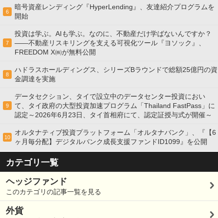
暗号資産レンディング『HyperLending』、友達紹介プログラムを
6
開始
投資は学ぶ。AIも学ぶ。なのに、不動産だけ学ばないんですか？
——不動産リスキリングを支える可視化ツール『ヨソック』、
7
FREEDOM X㈱が無料公開
ハドラスホールディングス、シリーズBラウンドで総額25億円の資
8
金調達を実施
データセクション、タイで設立中のデータセンター投資におい
て、タイ政府の大型投資加速プログラム「Thailand FastPass」に
9
認定～2026年6月23日、タイ首相府にて、認定証授与式が開催～
オルタナティブ投資プラットフォーム「オルタナバンク」、『【6
10
ヶ月毎分配】デジタルバンク成長支援ファンドID1099』を公開
カテゴリ一覧
ヘッジファンド
このカテゴリの記事一覧を見る
外貨