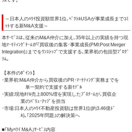
ﾗﾑです｡
～日本人のﾊﾜｲ投資額世界1位､ﾍﾞｸﾄﾙUSAが事業成長までｺﾐ
ｯﾄする新M&A支援～
本ｻｰﾋﾞｽは､従来のM&A仲介に加え､35年以上の実績を持つ現
地ﾏｰｹﾃｨﾝｸﾞﾁｰﾑが｢買収後の集客･事業成長(PMI:Post Merger
Integration)｣までをﾜﾝｽﾄｯﾌﾟで支援する､業界初の包括型ﾌﾟﾛｸﾞ
ﾗﾑ｡
【本件のﾎﾟｲﾝﾄ】
･業界初:M&A仲介から買収後のPR･ﾏｰｹﾃｨﾝｸﾞ実務までを
単一契約で支援する新ﾓﾃﾞﾙ
･実績:現地ﾎﾃﾙ売上800%増を実現したﾌﾟﾛﾁｰﾑが､買収企
業のﾊﾞﾘｭｰｱｯﾌﾟを担当
･市場:日本人のﾊﾜｲ不動産投資額は世界1位(約3.46億ﾄﾞ
ﾙ)｡｢2025年問題｣の解決策へ
■｢Myﾊﾜｲ M&A｣ｻｰﾋﾞｽ内容