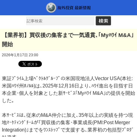
【業界初】買収後の集客まで一気通貫､｢Myﾊﾜｲ M&A｣
開始
2026年1月17日 23:00
東証ﾌﾟﾗｲﾑ上場ﾍﾞｸﾄﾙｸﾞﾙｰﾌﾟの米国現地法人Vector USA(本社:
米国ﾊﾜｲ州ﾎﾉﾙﾙ)は､2025年12月16日より､ﾊﾜｲ進出を目指す日
本企業･個人を対象とした新ｻｰﾋﾞｽ｢Myﾊﾜｲ M&A｣の提供を開始
した｡
本ｻｰﾋﾞｽは､従来のM&A仲介に加え､35年以上の実績を持つ現
地ﾏｰｹﾃｨﾝｸﾞﾁｰﾑが｢買収後の集客･事業成長(PMI:Post Merger
Integration)｣までをﾜﾝｽﾄｯﾌﾟで支援する､業界初の包括型ﾌﾟﾛｸﾞ