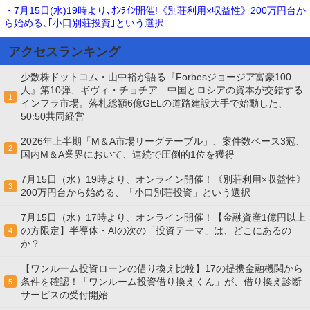
・7月15日(水)19時より､ｵﾝﾗｲﾝ開催!《別荘利用×収益性》200万円台か
ら始める､｢小口別荘投資｣という選択
アクセスランキング
少数株ドットコム・山中裕が語る『Forbesジョージア富豪100
人』第10弾、ギヴィ・チョチア―中国とロシアの資本が交錯する
1
インフラ市場。落札総額6億GELの道路建設大手で始動した、
50:50共同経営
2026年上半期「M＆A市場リーグテーブル」、案件数ベース3冠、
2
国内M＆A業界において、連続で圧倒的1位を獲得
7月15日（水）19時より、オンライン開催！《別荘利用×収益性》
3
200万円台から始める、「小口別荘投資」という選択
7月15日（水）17時より、オンライン開催！【金融資産1億円以上
の方限定】半導体・AIの次の「投資テーマ」は、どこにあるの
4
か？
【ワンルーム投資ローンの借り換え比較】17の提携金融機関から
条件を確認！「ワンルーム投資借り換えくん」が、借り換え診断
5
サービスの受付開始